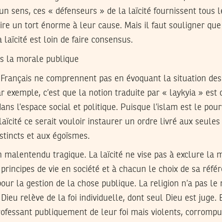
 un sens, ces « défenseurs » de la laïcité fournissent tous
aire un tort énorme à leur cause. Mais il faut souligner que
laïcité est loin de faire consensus.
pas la morale publique
Français ne comprennent pas en évoquant la situation d
par exemple, c’est que la notion traduite par « laykyia » e
dans l’espace social et politique. Puisque l’islam est le po
laïcité ce serait vouloir instaurer un ordre livré aux seule
nstincts et aux égoïsmes.
malentendu tragique. La laïcité ne vise pas à exclure la m
 principes de vie en société et à chacun le choix de sa réfé
pour la gestion de la chose publique. La religion n’a pas l
 Dieu relève de la foi individuelle, dont seul Dieu est juge. E
ofessant publiquement de leur foi mais violents, corrompu