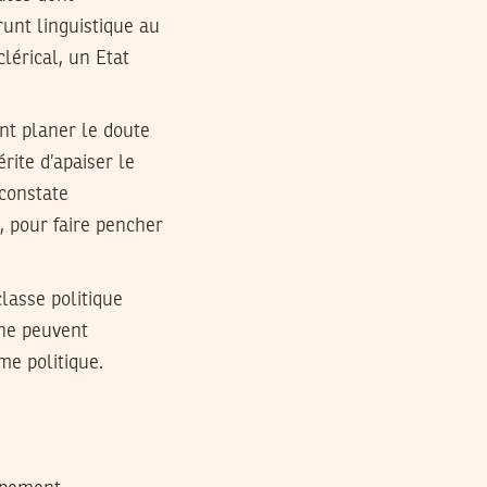
runt linguistique au
clérical, un Etat
ant planer le doute
érite d’apaiser le
 constate
, pour faire pencher
classe politique
 ne peuvent
me politique.