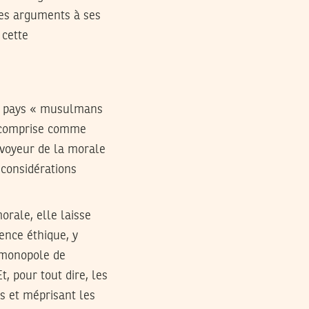
 les arguments à ses
 cette
es pays « musulmans
st comprise comme
urvoyeur de la morale
s considérations
orale, elle laisse
rence éthique, y
e monopole de
t, pour tout dire, les
s et méprisant les