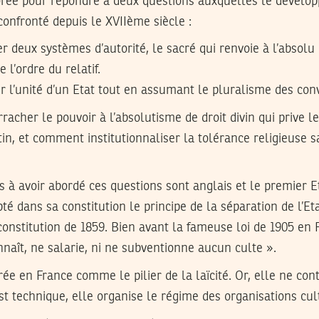
borée pour répondre à deux questions auxquelles le dével
onfronté depuis le XVIIème siècle :
 deux systèmes d’autorité, le sacré qui renvoie à l’absolu d
e l’ordre du relatif.
l’unité d’un Etat tout en assumant le pluralisme des convi
racher le pouvoir à l’absolutisme de droit divin qui prive l
tin, et comment institutionnaliser la tolérance religieuse sa
s à avoir abordé ces questions sont anglais et le premier 
té dans sa constitution le principe de la séparation de l’Eta
onstitution de 1859. Bien avant la fameuse loi de 1905 en
nnaît, ne salarie, ni ne subventionne aucun culte ».
érée en France comme le pilier de la laïcité. Or, elle ne con
est technique, elle organise le régime des organisations cul