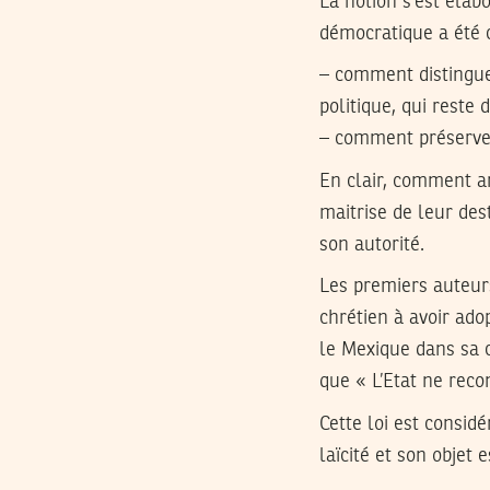
La notion s’est éla
démocratique a été c
– comment distinguer
politique, qui reste d
– comment préserver 
En clair, comment ar
maitrise de leur des
son autorité.
Les premiers auteur
chrétien à avoir adop
le Mexique dans sa c
que « L’Etat ne reco
Cette loi est consid
laïcité et son objet 