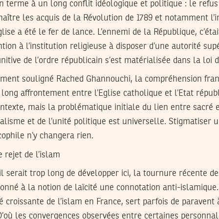
n terme à un long conflit idéologique et politique : le refus
ître les acquis de la Révolution de 1789 et notamment l’i
lise a été le fer de lance. L’ennemi de la République, c’étai
ntion à l’institution religieuse à disposer d’une autorité sup
finitive de l’ordre républicain s’est matérialisée dans la loi 
ement souligné Rached Ghannouchi, la compréhension frança
 long affrontement entre l’Eglise catholique et l’Etat républ
ontexte, mais la problématique initiale du lien entre sacré e
lisme et de l’unité politique est universelle. Stigmatiser u
ophile n’y changera rien.
e rejet de l’islam
il serait trop long de développer ici, la tournure récente d
é à la notion de laïcité une connotation anti-islamique. 
té croissante de l’islam en France, sert parfois de paravent
. D’où les convergences observées entre certaines personnal