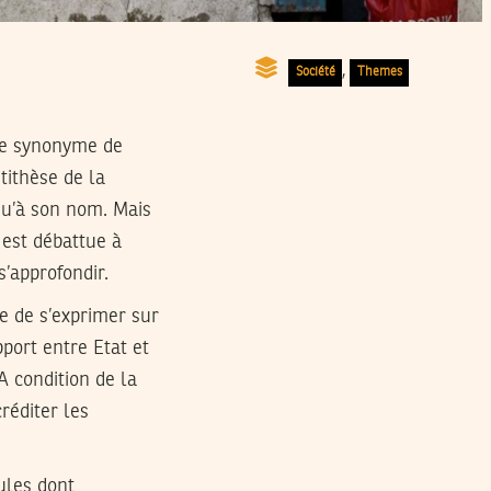
,
Société
Themes
 le synonyme de
ntithèse de la
 qu’à son nom. Mais
 est débattue à
s’approfondir.
e de s’exprimer sur
pport entre Etat et
A condition de la
réditer les
ules dont