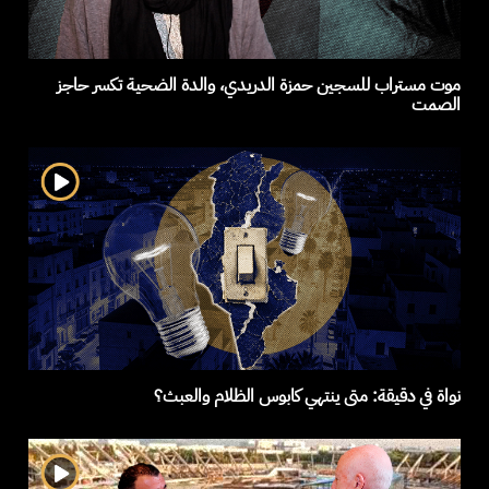
موت مستراب للسجين حمزة الدريدي، والدة الضحية تكسر حاجز
الصمت
نواة في دقيقة: متى ينتهي كابوس الظلام والعبث؟