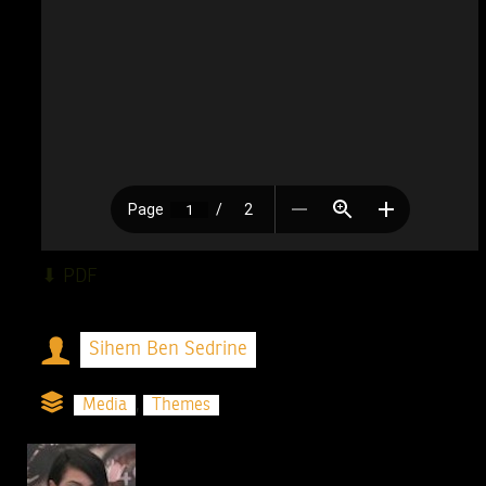
⬇︎ PDF
Sihem Ben Sedrine
Media
,
Themes