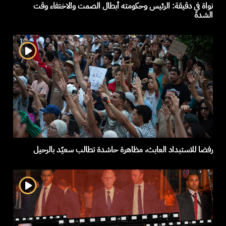
نواة في دقيقة: الرئيس وحكومته أبطال الصمت والاختفاء وقت
الشدة
رفضا للاستبداد العابث، مظاهرة حاشدة تطالب سعيّد بالرحيل