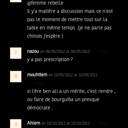
@femme rebelle
il y’a matière a discussion mais ce n’est
pas le moment de mettre tout sur la
table en même temps .(je ne parle pas
chinois j’espère )
nazou
Reply
on 09/05/2012 at 09/05/2012
7
y a pas prescription ?
mouhttem
on 10/05/2012 at 10/05/2012
8
Reply
si l’ère ben ali a un mérite, c’est rendre ,
ou faire de bourguiba un presque
démocrate .
Ahlem
Reply
on 10/10/2012 at 10/10/2012
9