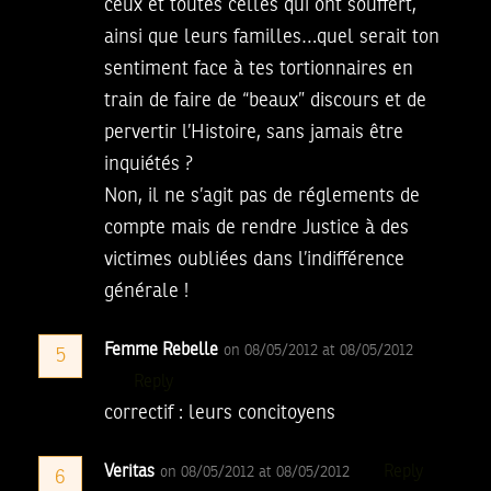
ceux et toutes celles qui ont souffert,
ainsi que leurs familles…quel serait ton
sentiment face à tes tortionnaires en
train de faire de “beaux” discours et de
pervertir l’Histoire, sans jamais être
inquiétés ?
Non, il ne s’agit pas de réglements de
compte mais de rendre Justice à des
victimes oubliées dans l’indifférence
générale !
Femme Rebelle
on 08/05/2012 at 08/05/2012
5
Reply
correctif : leurs concitoyens
Veritas
Reply
on 08/05/2012 at 08/05/2012
6