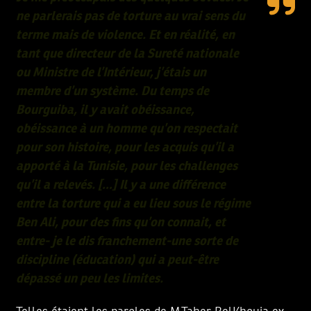
ne parlerais pas de torture au vrai sens du
terme mais de violence. Et en réalité, en
tant que directeur de la Sureté nationale
ou Ministre de l’Intérieur, j’étais un
membre d’un système. Du temps de
Bourguiba, il y avait obéissance,
obéissance à un homme qu’on respectait
pour son histoire, pour les acquis qu’il a
apporté à la Tunisie, pour les challenges
qu’il a relevés. […] Il y a une différence
entre la torture qui a eu lieu sous le régime
Ben Ali, pour des fins qu’on connait, et
entre- je le dis franchement-une sorte de
discipline (éducation) qui a peut-être
dépassé un peu les limites.