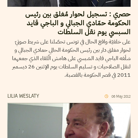
حصري : تسجيل لحوار مُغلق بين رئيس
الحكومة حمّادي الجبالي و الباجي قايد
السبسي يوم نقل السلطات
على خلفيّة واقع الحال في تونس تحصّلنا على شريط صوتيّ
لحوار مغلق دار بين رئيس الحكومة الحالي حمادي الجبالي و
سَلَفه الباجي قايد السّبسي على هامش الّلقاء الذي جمعهما
لنقل الصلاحيات و تسليم السلطات يوم الإثنين 26 ديسمبر
2011 في قصر الحكومة بالقصبة.
LILIA WESLATY
06
May
2012