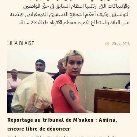
والإنتهاكات التي ارتكبها النظام السابق في حقّ المواطنين
التونسيّين وكيف أحكم التجمّع الدستوري الديمقراطي قبضته
على البلاد واستطاع تكميم معظم الأفواه طيلة 23 سنة.
LILIA BLAISE
23
Jul
2013
Reportage au tribunal de M’saken : Amina,
encore libre de dénoncer