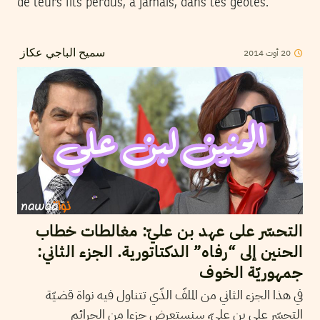
de leurs fils perdus, à jamais, dans les geôles.
2014
أوت
20
سميح الباجي عكاز
التحسّر على عهد بن عليّ: مغالطات خطاب
الحنين إلى “رفاه” الدكتاتورية. الجزء الثاني:
جمهوريّة الخوف
في هذا الجزء الثاني من الملفّ الذّي تتناول فيه نواة قضيّة
التحسّر على بن عليّ، سنستعرض جزءا من الجرائم