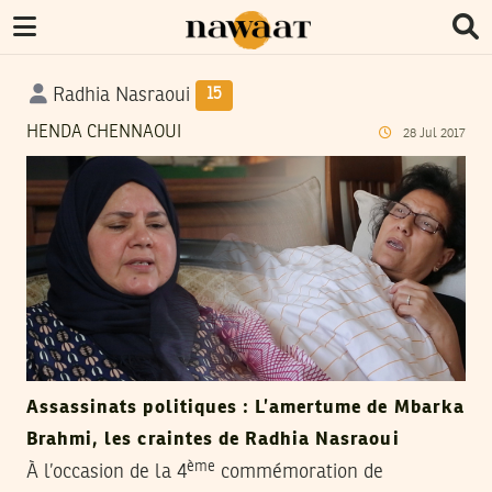
Radhia Nasraoui
15
HENDA CHENNAOUI
28
Jul
2017
Assassinats politiques : L’amertume de Mbarka
Brahmi, les craintes de Radhia Nasraoui
ème
À l’occasion de la 4
commémoration de