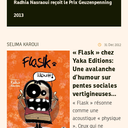
Radhia Nasraoui reçoit le Prix Geuzenpenning
2013
SELIMA KAROUI
31
Dec
2012
« Flask » chez
Yaka Editions:
Une avalanche
d’humour sur
pentes sociales
vertigineuses…
« Flask » résonne
comme une
acoustique « physique
». Ceux qui ne