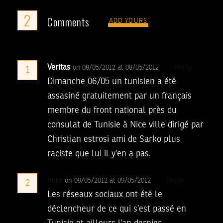
2
Comments
ADD YOURS
Veritas
Reply
on 08/05/2012 at 08/05/2012
1
Dimanche 06/05 un tunisien a été
assasiné gratuitement par un français
membre du front national près du
consulat de Tunisie à Nice ville dirigé par
Christian estrosi ami de Sarko plus
raciste que lui il y’en a pas.
hole
Reply
on 09/05/2012 at 09/05/2012
2
Les réseaux sociaux ont été le
déclencheur de ce qui s’est passé en