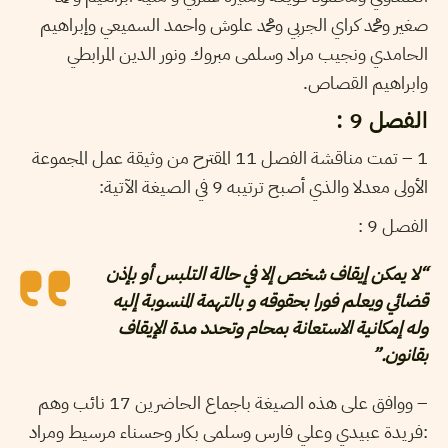
صغير ومحمد كراي الجربي ومحمد علوش واحمد السميعي وإبراهيم
الحامدي ونجيب مراد وسلمى مبروك ونور الدين المرابطي
وابراهيم القصاص.
الفصل 9 :
1 – تمت مناقشة الفصل 11 المقترح من وثيقة عمل المجموعة
الأولى معدلا والذي أصبح ترتيبه 9 في الصيغة الآتية:
الفصل 9 :
“لا يمكن إيقاف شخص إلا في حالة التلبس أو بإذن
قضائي ويعلم فورا بحقوقه و بالتهمة المنسوبة إليه
وله إمكانية الاستعانة بمحام وتحدد مدة الإيقاف
بقانون.”
– ووافق على هذه الصيغة باجماع الحاضرين 17 نائب وهم
:فريدة عبيدي وعلي فارس وسلمى بكار وحسناء مرسيط ومراد