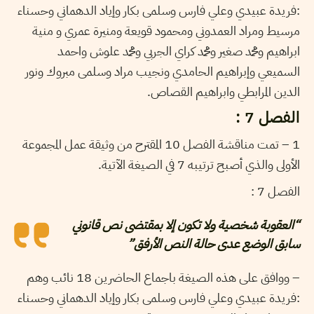
:فريدة عبيدي وعلي فارس وسلمى بكار وإياد الدهماني وحسناء
مرسيط ومراد العمدوني ومحمود قويعة ومنيرة عمري و منية
ابراهيم ومحمد صغير ومحمد كراي الجربي ومحمد علوش واحمد
السميعي وإبراهيم الحامدي ونجيب مراد وسلمى مبروك ونور
الدين المرابطي وابراهيم القصاص.
الفصل 7 :
1 – تمت مناقشة الفصل 10 المقترح من وثيقة عمل المجموعة
الأولى والذي أصبح ترتيبه 7 في الصيغة الآتية.
الفصل 7 :
“العقوبة شخصية ولا تكون إلا بمقتضى نص قانوني
سابق الوضع عدى حالة النص الأرفق”
– ووافق على هذه الصيغة باجماع الحاضرين 18 نائب وهم
:فريدة عبيدي وعلي فارس وسلمى بكار وإياد الدهماني وحسناء