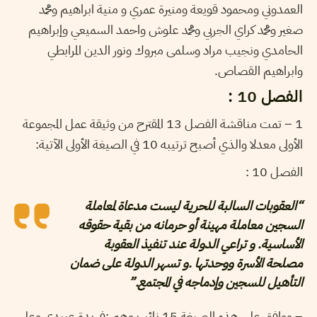
العمدوني ومحمود قويعة ومنيرة عمري و منية ابراهيم ومحمد
صغير ومحمد كراي الجربي ومحمد علوش واحمد السميعي وإبراهيم
الحامدي ونجيب مراد وسلمى مبروك ونور الدين المرابطي
وابراهيم القصاص.
الفصل 10 :
1 – تمت مناقشة الفصل 13 المقترح من وثيقة عمل المجموعة
الأولى معدلا والذي أصبح ترتيبه 10 في الصيغة الأولى الآتية:
الفصل 10 :
“العقوبات السالبة للحرية ليست مدعاة لمعاملة
السجين معاملة مهينة أو حرمانه من بقية حقوقه
الأساسية. و تراعي الدولة عند تنفيذ العقوبة
مصلحة الأسرة ووحدتها .و تسهر الدولة على ضمان
التأهيل للسجين وإدماجه في المجتمع.”
– ووافق على هذه الصيغة 15 نائب وهم :فريدة عبيدي وعلي