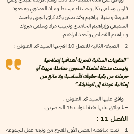
فارس وسلمى بكار وحسنـاء مرسيط ومراد العمدوني ومحمود
قـــويعة و منية ابراهيم ومحمد صغير ومحمد كراي الجربي واحمد
السميعي وإبراهيم الحامدي ونجيب مراد وسلمى مبروك
وابراهيم القصاص وأحمد ابراهيم.
2 – الصيغة الثانية للفصل 10 اقترحها السيد محمد العلوش :
“العقوبات السالبة للحرية أهدافها إصلاحية
وليست مدعاة لمعاملة السجين معاملة مهينة أو
حرمانه من بقية حقوقه الأساسية ولا مانع من
إمكانية عودته إلى الوظيفة.”
– وافق عليها السيد محمد العلوش .
– لم يوافق عليها بقية النواب 15 الحاضرين.
الفصل 11 :
1 – تمت مناقشة الفصل الأول المقترح من وثيقة عمل المجموعة