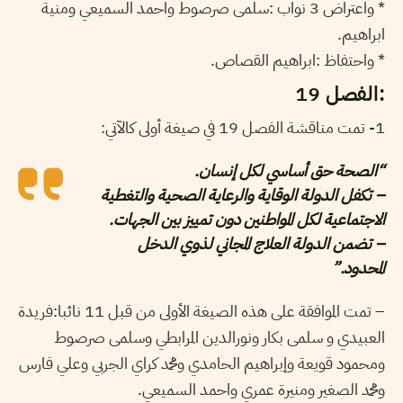
* واعتراض 3 نواب :سلمى صرصوط واحمد السميعي ومنية
ابراهيم.
* واحتفاظ :ابراهيم القصاص.
:الفصل 19
1- تمت مناقشة الفصل 19 في صيغة أولى كالآتي:
“الصحة حق أساسي لكل إنسان.
– تكفل الدولة الوقاية والرعاية الصحية والتغطية
الاجتماعية لكل المواطنين دون تمييز بين الجهات.
– تضمن الدولة العلاج المجاني لذوي الدخل
المحدود.”
– تمت الموافقة على هذه الصيغة الأولى من قبل 11 نائبا:فريدة
العبيدي و سلمى بكار ونورالدين المرابطي وسلمى صرصوط
ومحمود قويعة وإبراهيم الحامدي ومحمد كراي الجربي وعلي فارس
ومحمد الصغير ومنيرة عمري واحمد السميعي.