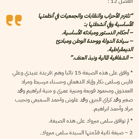
الفصل 12 :
“تلتزم الأحزاب والنقابات والجمعيات في أنظمتها
الأساسية وفي أنشطتها بـ:
– أحكام الدستور ومبادئه الأساسية.
– سيادة الدولة ووحدة الوطن ومبادئ
الديمقراطية.
– الشفافية المالية ونبذ العنف.”
* وافق على هذه الصيغة 15 نائبا وهم :فريدة عبيدي وعلي
فارس وسلمى بكار وإياد الدهماني وحسناء مرسيط ومراد
العمدوني ومحمود قويعة ومنيرة عمري و منية ابراهيم ومحمد
صغير ومحمد كراي الجربي ومحمد علوش واحمد السميعي ونجيب
مراد وأحمد ابراهيم.
* لم توافق سلمى مبروك على هذه الصيغة.
2 – صيغة ثانية قدّمتها السيدة سلمى مبروك.