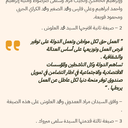
وإبراهيم الحامدي ونجيب مراد وسلمى صرصوط ومنية إبراهيم
واحمد ابراهيم وعلي فارس ومحمد الصغير ومحمد الكراي الجربي
ومحمود قويعة.
2 – صيغة ثانية اقترحها السيد محمد العلوش .
” العمل حق لكل مواطن وتعمل الدولة على توفير
فرص العمل وتوزيعها على أساس العدالة
والشفافية .
تساهم الدولة وكل الناشطين والمؤسسات
الاقتصادية والاجتماعية في اطار التضامن في تمويل
صندوق توفر منحة دنيا لكل عاطل عن العمل
يربطها . “
– وافق السيدان مراد العمدوني ومحمد العلوش على هذه الصيغة
.
3 – صيغة ثالثة قدمتها السيدة سلمى مبروك .