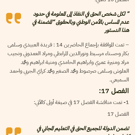
” لكل شخص الحق في النفاذ إلى المعلومة في حدود
عدم المساس بالأمن الوطني وبالحقوق “المضمنة في
هذا الدستور
– تمت الموافقة بإجماع الحاضرين 14 : فريدة العبيدي وسلمى
بكار وحسناء مرسيط ونورالدين المرابطي ومراد العمدوني ونجيب
مراد ومنيرة عمري وابراهيم الحامدي ومنية ابراهيم ومحمد
العلوش وسلمى صرصوط ومحمد الصغير ومحمد كراي الجربي واحمد
السميعي.
الفصل 17:
1- تمت مناقشة الفصل 17 في صيغة أولى كالآتي:
الفصل 17
تضمن الدولة للجميع الحق في التعليم المجاني في