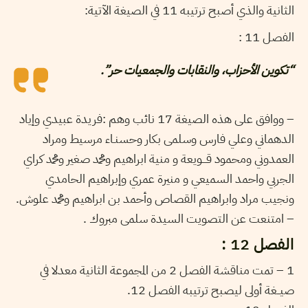
الثانية والذي أصبح ترتيبه 11 في الصيغة الآتية:
الفصل 11 :
“تكوين الأحزاب، والنقابات والجمعيات حر”.
– ووافق على هذه الصيغة 17 نائب وهم :فريدة عبيدي وإياد
الدهماني وعلي فارس وسلمى بكار وحسنـاء مرسيط ومراد
العمدوني ومحمود قـــويعة و منية ابراهيم ومحمد صغير ومحمد كراي
الجربي واحمد السميعي و منيرة عمري وإبراهيم الحامدي
ونجيب مراد وابراهيم القصاص وأحمد بن ابراهيم ومحمد علوش.
– امتنعت عن التصويت السيدة سلمى مبروك .
الفصل 12 :
1 – تمت مناقشة الفصل 2 من المجموعة الثانية معدلا في
صيــغة أولى ليصبح ترتيبه الفصل 12.