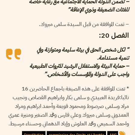
– تضمن الدولة الحماية الاجتماعية مع رعاية خاصة
للفئات الضعيفة وذوي الإعاقة”
– تمت الموافقة من قبل السيدة سلمى مبروك.
الفصل 20:
” لكل شخص الحق في بيئة سليمة ومتوازنة وفي
تنمية مستدامة.
– حماية البيئة والاستغلال الرشيد للثروات الطبيعية
واجب على الدولة والمؤسسات والأشخاص.”
* تمت الموافقة على هذه الصيغة باجماع الحاضرين 16
نائبا:فريدة العبيدي و سلمى بكار وابراهيم القصاص ونجيب
مراد وسلمى صرصوط ومحمود قويعة وأحمد ابراهيم ومراد
العمدوني وسلمى مبروك وعلي فارس ومحمد الصغير ومنيرة عمري
واحمد السميعي ومحمد العلوش وإياد الدهماني وحسناء مرسيط.
Constitution
commission des Droits et Libertés
ANC