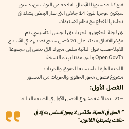
تقع كتابة دستورنا للأجيال القادمة من التونسيين، دستور
سيكون موجها لثورة 14 جانفي التي صار البعض يشك في
نجاعتها للقطع مع نظام الاستبداد.
.في لجنة الحقوق و الحريات في المجلس التأسيسي، تم
مؤخراالاتفاق مبدئيا على 20 فصل سيقع تعديلهم في الآسابيع
المقبلةحسب قول النائبة سلمى مبروك التي تنتمي إلى مجموعة
Open GovTn و التي مدتنا بهذه النسخة
اللجنة القارة التأسيسية للحقوق والحريات
مشروع فصول محور الحقوق والحريات من الدستور
الفصل الأول:
– تمّت مناقشة مشروع الفصل الأول في الصيغة التالية:
” الحق في الحياة مقدّس لا يجوز المساس به إلا في
حالات يضبطها القانون.”