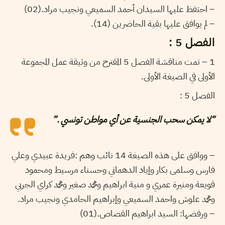
– احتفظ عليها السيدان أحمد السميعي ونجيب مراد.(02)
– لم يوافق عليها بقية الحاضرين (14).
الفصل 5 :
1 – تمت مناقشة الفصل 5 المقترح من وثيقة عمل المجموعة
الأولى في الصيغة الأولى.
الفصل 5 :
“لا يمكن سحب الجنسية عن أي مواطن تونسي .”
– ووافق على هذه الصيغة 14 نائب وهم :فريدة عبيدي وعلي
فارس وسلمى بكار وإياد الدهماني وحسناء مرسيط ومحمود
قويعة ومنيرة عمري و منية ابراهيم ومحمد صغير ومحمد كراي الجربي
ومحمد علوش واحمد السميعي وإبراهيم الحامدي ونجيب مراد.
– ورفضها: السيد ابراهيم القصاص.(01)