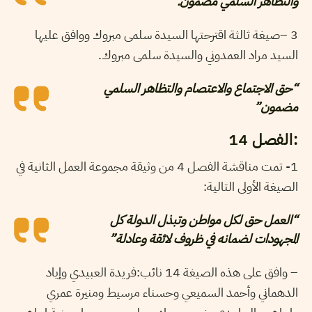
والتظاهر السلمي مضمون.”
3 –صيغة ثالثة اقترحتها السيدة سلمى مبروك ووافق عليها
السيد مراد العمدوني والسيدة سلمى مبروك.
“حق الاجتماع والاعتصام والتظاهر السلمي
مضمون”
:الفصل 14
1- تمت مناقشة الفصل 4 من وثيقة مجموعة العمل الثانية في
الصيغة الأولى التالية:
“العمل حق لكل مواطن وتبذل الدولة كل
المجهودات لضمانه في ظروف لائقة وعادلة”
– وافق على هذه الصيغة 14 نائب:فريدة العبيدي وإياد
الدهماني وأحمد السميعي وحسناء مرسيط ومنيرة عمري