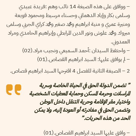
– ووافق على هذه الصيغة 14 نائب وهم :فريدة عبيدي
وسلمى بكار وإياد الدهماني وحسناء مرسيط ومحمود قويعة
ومنيرة عمري و منية ابراهيم ومحمد صغير ومحمد كراي الجربي وسلمى
مبروك ومحمد علوش ونور الدين المرابطي وإبراهيم الحامدي ومراد
العمدوني.
– واحتفظ السيدان :أحمد السميعي ونجيب مراد.(02)
– لم يوافق عليها: السيد ابراهيم القصاص.(01)
2 – الصيغة الثانية للفصل 4 اقترحها السيد ابراهيم قصاص.
” تضمن الدولة الحق في الحياة الخاصة وسرية
المراسلات وحرمة المسكن وحماية المعطيات الشخصية
واختيار مقر الإقامة وحرية التنقل داخل الوطن
وتضمن الحق في مغادرته أو العودة إليه، ولا يمكن
الحد من هذه الحريات.”
– وافق عليها السيد ابراهيم القصاص.(01)