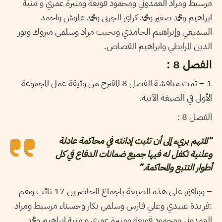
مرسيط ومراد العمدوني ومحمود قويعة ومنيرة عمري و منية
ابراهيم ومحمد صغير ومحمد كراي الجربي ومحمد علوش واحمد
السميعي وإبراهيم الحامدي ونجيب مراد وسلمى مبروك ونور
الدين المرابطي وابراهيم القصاص.
الفصل 8 :
1 – تمت مناقشة الفصل 8 المقترح من وثيقة عمل المجموعة
الأولى في الصيغة الآتية.
الفصل 8 :
“المتهم بريء إلى أن تثبت إدانته في محاكمة عادلة
وعلنية تكفل له فيها جميع ضمانات الدفاع في كل
أطوار التتبع والمحاكمة.”
– ووافق على هذه الصيغة باجماع الحاضرين 17 نائب وهم
:فريدة عبيدي وعلي فارس وسلمى بكار وحسناء مرسيط ومراد
العمدوني ومحمود قويعة ومنيرة عمري و منية ابراهيم ومحمد