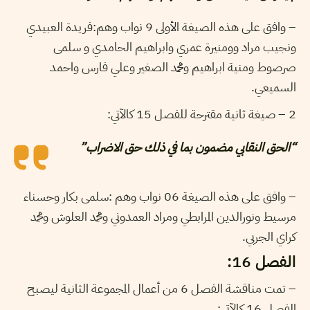
– وافق على هذه الصيغة الأولى 9 نواب وهم:فريدة العبيدي
ونجيب مراد وومنيرة عمري وابراهيم الحامدي و سلمى
صرصوط ومنية ابراهيم ومحمد الصغير وعلي فارس واحمد
السميعي.
2 – صيغة ثانية مقترحة للفصل 15 كالآتي:
“الحق النقابي مضمون بما في ذلك حق الاضراب”
– وافق على هذه الصيغة 06 نواب وهم :سلمى بكار وحسناء
مرسيط ونورالدين المرابطي ومراد العمدوني ومحمد العلوش ومحمد
كراي الجربي.
الفصل 16:
– تمت مناقشة الفصل 6 من أعمال المجموعة الثانية ليصبح
الفصل 16 كالآتي: