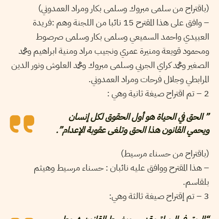
(باقتراح من سلمى مبروك وسلمى بكار ومراد العمدوني)
– وافق على هذا المقترح 15 نائبا من اللجنة وهم :فريدة
العبيدي واحمد السميعي وسلمى بكار وسلمى صرصوط
ومحمود قويعة ومنيرة عمري ونجيب مراد ومنية ابراهيم ومحمد
الصغير ومحمد كراي الجربي وسلمى مبروك ومحمد العلوش ونور الدين
المرابطي وجلال فرحات ومراد العمدوني.
2 – تم اقتراح صيغة ثانية وهي :
” الحق في الحياة هو أول الحقوق لكل إنسان
ويحمي القانون هذا الحق وتلغى عقوبة الإعدام”.
(باقتراح من حسناء مرسيط)
– هذا المقترح ووافق عليه نائبان : حسناء مرسيط وهيثم
بلقاسم.
3 – تم إقتراح صيغة ثالثة وهي: