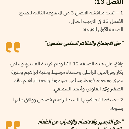
الفصل 13:
1 – تمت مناقشة الفصل 3 من المجموعة الثانية ليصبح
الفصل 13 في الترتيب الحالي.
الصيغة الأولى المقترحة:
“حق الاجتماع والتظاهر السلمي مضمون”
وافق على هذه الصيغة 12 نائبا وهم:فريدة العبيدي وسلمى
بكار ونورالدين المرابطي وحسناء مرسيط ومنية ابراهيم ومنيرة
عمري ومحمود قويعة وسلمى صرصوط واحمد ابراهيم ومحمد
الصغير ومحمد العلوش وأحمد السميعي.
2 –صيغة ثانية اقترحها السيد ابراهيم قصاص ووافق عليها
بصوته.
“حق التجمهر والاعتصام والإضراب عن الطعام