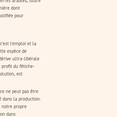
 terres arables, usure
anière dont
ustifiée pour
c’est l’emploi et la
ette espèce de
dérive ultra-libérale
profit du fétiche-
olution, est
nce ne peut pas être
té dans la production.
e notre propre
ion dans