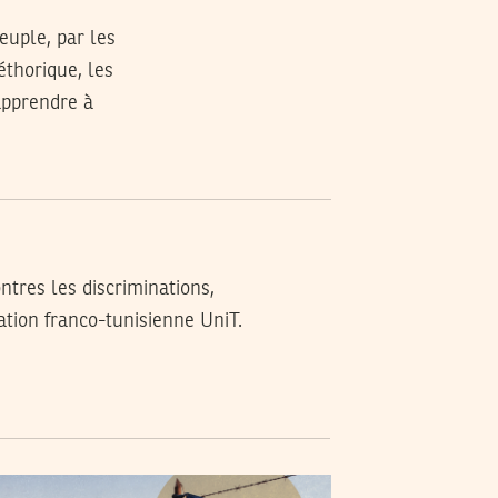
euple, par les
éthorique, les
apprendre à
ontres les discriminations,
ation franco-tunisienne UniT.