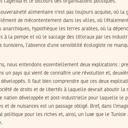
s l’agenda et le discours des organisations politiques.
ouveraineté alimentaire n’est pas toujours acquise, où la g
élément de mécontentement dans les villes, où l’étalement
ns anarchiques, hypothèque les terres arables, où la dépen
rs à la pompe et où le saccage des littoraux par les industr
s tunisiens, l’absence d’une sensibilité écologiste ne manq
ns, nous entendons essentiellement deux explications : pre
ans un pays qui vient de connaître une révolution et, deuxi
 développés. Il faut bien comprendre que ces deux explica
ciété de droits et de libertés à laquelle devrait aboutir la 
nation développée et post-industrielle pour laquelle le p
des et de nuisances est un passage obligé. Bref, dans l’imagi
al politique pour les riches et, ainsi, un luxe que le Tunisie 
e.