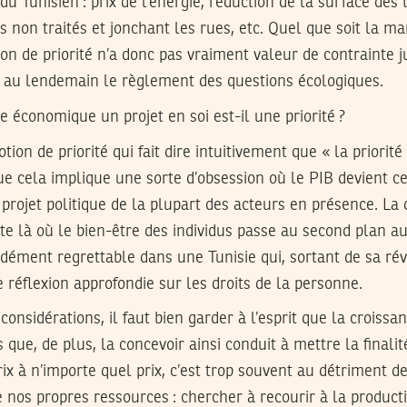
du Tunisien : prix de l’énergie, réduction de la surface des
ts non traités et jonchant les rues, etc. Quel que soit la m
ion de priorité n’a donc pas vraiment valeur de contrainte j
 au lendemain le règlement des questions écologiques.
ce économique un projet en soi est-il une priorité ?
ion de priorité qui fait dire intuitivement que « la priorité 
que cela implique une sorte d’obsession où le PIB devient c
 projet politique de la plupart des acteurs en présence. La 
là où le bien-être des individus passe au second plan au 
ndément regrettable dans une Tunisie qui, sortant de sa rév
réflexion approfondie sur les droits de la personne.
considérations, il faut bien garder à l’esprit que la croissa
 que, de plus, la concevoir ainsi conduit à mettre la finali
rix à n’importe quel prix, c’est trop souvent au détriment d
 nos propres ressources : chercher à recourir à la product