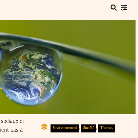
 sociaux et
,
,
Environnement
Société
Themes
ient pas à