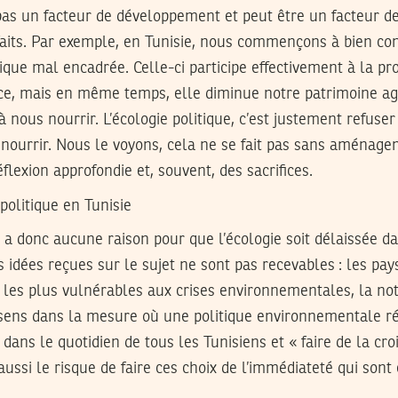
pas un facteur de développement et peut être un facteur de
aits. Par exemple, en Tunisie, nous commençons à bien conn
ique mal encadrée. Celle-ci participe effectivement à la pr
e, mais en même temps, elle diminue notre patrimoine ag
 nous nourrir. L’écologie politique, c’est justement refuser 
 nourrir. Nous le voyons, cela ne se fait pas sans aménage
éflexion approfondie et, souvent, des sacrifices.
politique en Tunisie
’y a donc aucune raison pour que l’écologie soit délaissée d
es idées reçues sur le sujet ne sont pas recevables : les pay
les plus vulnérables aux crises environnementales, la noti
e sens dans la mesure où une politique environnementale r
ans le quotidien de tous les Tunisiens et « faire de la cro
aussi le risque de faire ces choix de l’immédiateté qui sont