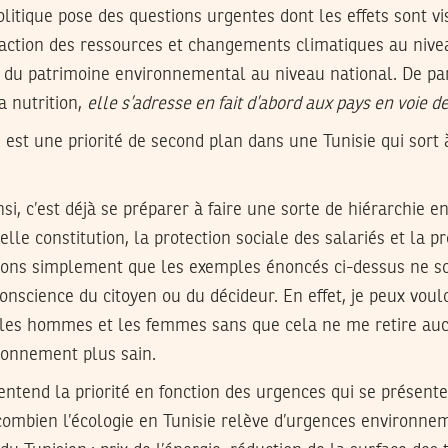
olitique pose des questions urgentes dont les effets sont vi
éfaction des ressources et changements climatiques au nive
 du patrimoine environnemental au niveau national. De pa
la nutrition,
elle s’adresse en fait d’abord aux pays en voie
e est une priorité de second plan dans une Tunisie qui sort 
si, c’est déjà se préparer à faire une sorte de hiérarchie en
le constitution, la protection sociale des salariés et la pr
sons simplement que les exemples énoncés ci-dessus ne s
nscience du citoyen ou du décideur. En effet, je peux vouloir
 les hommes et les femmes sans que cela ne me retire auc
ronnement plus sain.
 entend la priorité en fonction des urgences qui se présent
combien l’écologie en Tunisie relève d’urgences environnem