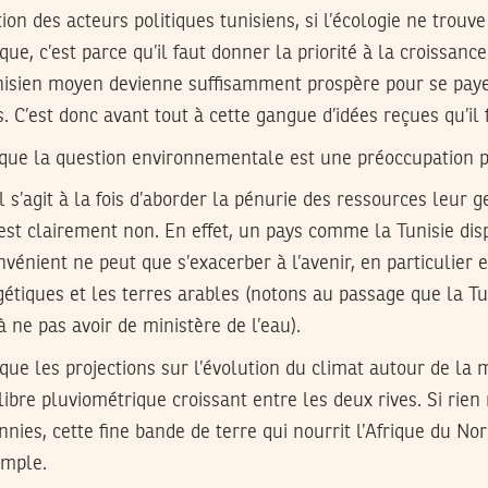
tion des acteurs politiques tunisiens, si l’écologie ne trouv
que, c’est parce qu’il faut donner la priorité à la croissan
nisien moyen devienne suffisamment prospère pour se paye
. C’est donc avant tout à cette gangue d’idées reçues qu’il 
 que la question environnementale est une préoccupation p
il s’agit à la fois d’aborder la pénurie des ressources leur g
est clairement non. En effet, un pays comme la Tunisie dis
nvénient ne peut que s’exacerber à l’avenir, en particulier 
étiques et les terres arables (notons au passage que la Tun
à ne pas avoir de ministère de l’eau).
t que les projections sur l’évolution du climat autour de la
bre pluviométrique croissant entre les deux rives. Si rien n’
nies, cette fine bande de terre qui nourrit l’Afrique du N
imple.