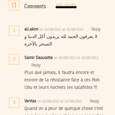
11
Comments
ADD YOURS
ali.akim
Reply
on 01/08/2012 at 01/08/2012
1
لا يعرفون الحمد لله يريدون أكل الدنيا و
التسحر بالآخرة
Samir Daoulette
on 02/08/2012 at 02/08/2012
2
Reply
Plus que jamais, il faudra encore et
encore de la résistance face à ces Rois
Ubu et leurs hochets les salafistes !!!
Veritas
Reply
on 02/08/2012 at 02/08/2012
3
Quand on a peur de quelque chose c’est