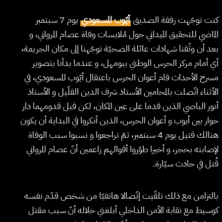
كنت توجّهت رفقة الصديق
أيّوب المسعودي
يوم 7 سبتمبر
الماضي للتحقيق الميداني حول مُلابسات وفاة عصام المرواني، و
بعد أن وثّقنا شهادات عائلة الضحيّة توجّهنا إلى مكان الجريمة،
أي أمام مركز الحرس الوطني ببومهل، و عندما بدأنا بتصوير
مسرح الأحداث قام أعوان الحرس باعتقال أيّوب المسعودي، في
الأثناء اتّصلت بالمحامين الأستاذ شرف الدين القلّيل و الأستاذ
أنور الباصي الذين قدما على عين المكان، لكن قبل قدومهما دار
حوار بين أيوب و أعوان الحرس، الذين أنكروا في البداية أن يكون
هنالك قتيل يوم 4 سبتمبر، ثمّ تراجعوا و نسبوا سبب الوفاة
لإصابته بحجر، و أخيرا طوّروا أقوالهم زاعمين أنّ عصام المرواني
قُتل في حادث سيّارة.
بالتزامن مع ذلك تلقّيت إتّصالا هاتفيّا من شخص قدّم نفسه
كوسيط مع نقابة الأمن الداخلي أبلغني خلاله أنّ سبب مقتل