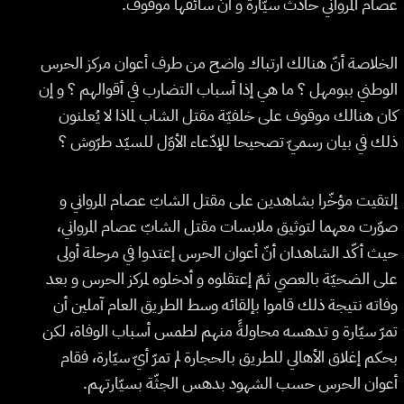
عصام المرواني حادث سيّارة و أنّ سائقها موقوف.
الخلاصة أنّ هنالك ارتباك واضح من طرف أعوان مركز الحرس
الوطني ببومهل ؟ ما هي إذا أسباب التضارب في أقوالهم ؟ و إن
كان هنالك موقوف على خلفيّة مقتل الشاب لماذا لا يُعلنون
ذلك في بيان رسميّ تصحيحا للإدّعاء الأوّل للسيّد طرّوش ؟
إلتقيت مؤخّرا بشاهدين على مقتل الشابّ عصام المرواني و
صوّرت معهما لتوثيق ملابسات مقتل الشابّ عصام المرواني،
حيث أكّد الشاهدان أنّ أعوان الحرس إعتدوا في مرحلة أولى
على الضحيّة بالعصي ثمّ إعتقلوه و أدخلوه لمركز الحرس و بعد
وفاته نتيجة ذلك قاموا بإلقائه وسط الطريق العام آملين أن
تمرّ سيّارة و تدهسه محاولةً منهم لطمس أسباب الوفاة، لكن
بحكم إغلاق الأهالي للطريق بالحجارة لم تمرّ أيّ سيّارة، فقام
أعوان الحرس حسب الشهود بدهس الجثّة بسيّارتهم.