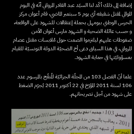
إضافة إلى ذلك أكّد لنا السيّد عبد القادر المرواني أنّه في اليوم
الموالي لمقتل شقيقه أي يوم 5 سبتمبر الماضي، قام أعوان مركز
الحرس الوطني ببومهل بحملة إعتقالات للشهود على الواقعة،
و حسب عائلة الضحية و الشهود مارس أعوان الأمن
ضغوطات عليهم ليلتزموا الصمت حول مُلابسات مقتل عصام
المرواني، في هذا السياق دعى أخ الضحيّة الدولة التونسيّة للقيام
بمسؤوليّتها في حماية الشهود.
علما أنّ الفصل 103 من المجلّة الجزائيّة المُنقّح بالمرسوم عدد
106 لسنة 2011 المؤرّخ في 22 أكتوبر 2011 يُجرّم الضغط
على شهود من أجل تصريحاتهم.