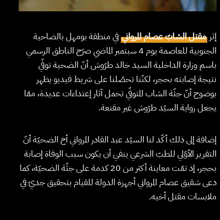
إثر
مقتل الشابّ عصام المرواني
في منطقة بومهل بالضاحية
الجنوبية للعاصمة يوم 4 سبتمبر الماضي صرّح الناطق الرسمي
باسم وزارة الداخلية السيد خالد طرّوش أنّ الضحية توفّي
نتيجة إصابته بحجر، لكنّنا تحصّلنا على شريط فيديو يظهر
بوضوح أنّ جثّة الشاب المتوفّي تحمل آثار إعتداءات عديدة، ممّا
يجعل رواية السيّد طرّوش غير مقنعة.
إضافة إلى ذلك أكّد لنا السيّد عبد القادر المرواني أخ الضحيّة أنّ
التقرير الأوّلي للطبّ الشرعي ينفي أن يكون سبب الوفاة إصابة
بحجر، إذ تمّت معاينة أكثر من 20 كدمة على جثّة الضحيّة، كما
دعى شقيق عصام المرواني أجهزة الدولة للقيام بتحقيق جديّ في
ملابسات مقتل أخيه.