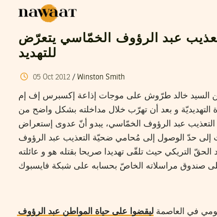
عذيب عبد الرؤوف الخمّاسي يتعرّض
للتهديد
05
Oct
2012
/
Winston Smith
 بين السيد خالد طرّوش على موجات إذاعة إكسبرس إف إم
ة التهديديّة و بعد أن تهرّب خلال مداخلته بشكل واضح من
لتعذيب عبد الرؤوف الخمّاسي، يبدو أنّ عدوى إستعراض
 إلى حدّ الوصول إلى مُحامي ضحيّة التعذيب عبد الرؤوف
 الحقّ التريكي حيث تلقّى تهديدا صريحا بقتله هو و عائلته
ى صندوق مراسلاته الخاصّ بحسابه على شبكة فايسبوك
جومي في العاصمة
ليقضوا على حياة المواطن عبد الرؤوف