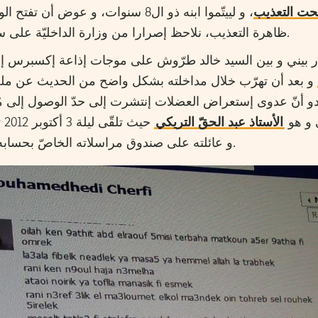
حت التعذيب
، و لييتّموا ابنه ذو ال8 سنوات، و ع
ظاهرة التعذيب، نلاحظ إصرارا من وزارة الداخليّة على سطحيّة التناول للمسألة في إطار قراءة مؤامراتية للأحداث.
دار بيني و بين السيد خالد طرّوش على موجات إذاعة إكسبرس إ
و بعد أن تهرّب خلال مداخلته بشكل واضح من الحديث عن ملف
دو أنّ عدوى إستعراض العضلات إنتشرت إلى حدّ الوصول إلى م
 و هو
الأستاذ عبد الحقّ التريكي
حي
و عائلته على صندوق مراسلاته الخاصّ بحسابه على شبكة فايسبوك.