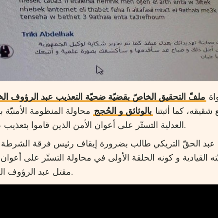
واة
ملفّ التحقيق الخاصّ بقضيّة ضحيّة التعذيب عبد الرؤوف ال
شقيقه، كما أثبتنا
بالوثائق و الحُجج
محاولة المنظومة الأمنيّة 
العدلية التستّر على أعوان الأمن الذين قاموا بتعذيب عبد الرؤوف الخمّاسي.
اذ عبد الحقّ التريكي طالب بضرورة إيقاف رئيس فرقة الشرطة
 القيادية و كونه الحلقة الأولى في محاولة التستّر على أعوا
مقتل عبد الرؤوف الخمّاسي جرّاء التعذيب.