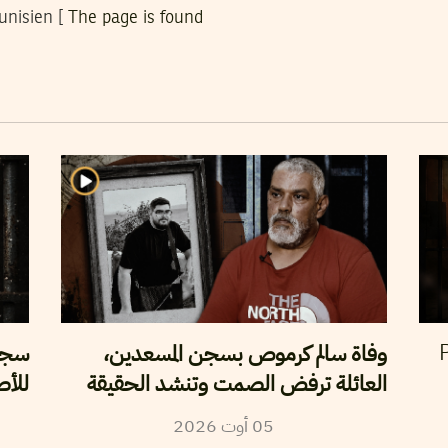
tunisien [
The page is found
وفاة سالم كرموص بسجن المسعدين،
سجن 
P
العائلة ترفض الصمت وتنشد الحقيقة
للأص
05
أوت
2026