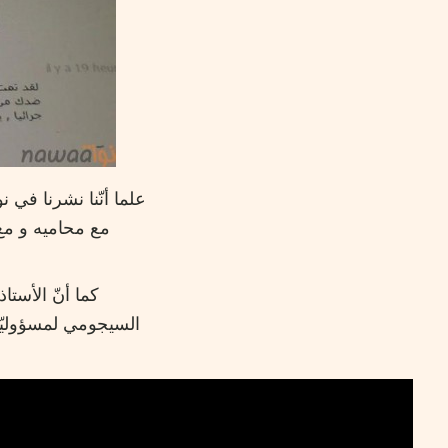
علما أنّنا نشرنا في ن
مع محاميه و مع 
كما أنّ الأست
السيجومي لمسؤوليّته