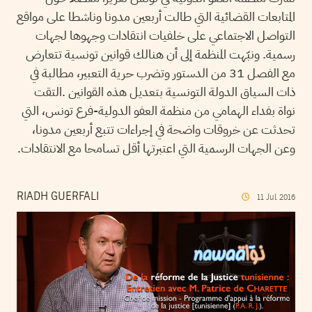
المتابعات القضائية التي طالت أربعين مدونا وناشطا على مواقع
التواصل الاجتماعي على خلفيات انتقادات وجهوها لجهات
رسمية. ونبّهت المنظمة إلى أن هنالك قوانين تونسية تتعارض
مع الفصل 31 من الدستور وتضرب حرية التعبير، مطالبة في
ذات السياق الدولة التونسية بتعديل هذه القوانين .التقت
نواة بفداء الهمامي من منظمة العفو الدولية-فرع تونس، التي
تحدثت عن خروقات واضحة في إجراءات تتبع أربعين مدونا،
وعن الجهات الرسمية التي اعتبرتها أقل تسامحا مع الانتقادات.
RIADH GUERFALI
11
Jul
2016