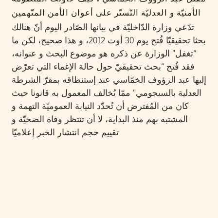
الأمنيّة و العدليّة التّستّر على أعوان الأمن المتّهمين
تدّعي وزارة الدّاخليّة في بيانها الصّادر اليوم أنّ هنالك
بحثا تحقيقيّا فُتح يوم 30 أوت 2012، و هذا صحيح، لكن ما
“تغفل” الوزارة عن ذكره هو موضوع البحث و عنوانه،
فقد فُتح “بحث تحقيقيّ حول حالة الإغماء التي تعرّض
إليها عبد الرؤوف الخمّاسي عند إستنطاقه بمقرّ الشرطة
العدلية بالسيجومي” ممّا يُخالف المعمول به قانونا حيث
كان من المُفترض أن تُحدّد النيابة العموميّة التهمة و
المشتبه بهم منذ البداية، لا أن تنتظر وفاة الضحيّة و
تقييم حجم انتشار الخبر إعلاميّا