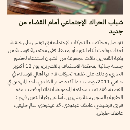
شباب الحراك الإجتماعي أمام القضاء من
جديد
تتواصل محاكمات التحركات الإجتماعية في تونس على خلفية
أحداث وقعت أثناء الثورة أو بعدها. ففي معتمدية فوسانة من
ولاية القصرين تلقت مجموعة من الشبان استدعاء لحضور
جلسة جنائية بمحكمة الاستئناف بالقصرين، يوم 12 أكتوبر
الجاري، و ذلك على خلفية تحركات قام بها أهالي فوسانة، في
جانفي 2011، وحسب ما أكده صابر الخليفي، أحد المتهمين في
القضية، فقد تمت محاكمة المجموعة ابتدائيا و قضت مدة
العقوبة بالسجن سنة وشهرين. أما عن بقية الثمين فهم :
فوزي فرشيشي، عاطف عيدودي، محمد عيدودي، سالم خليفي،
عاطف خليفي.