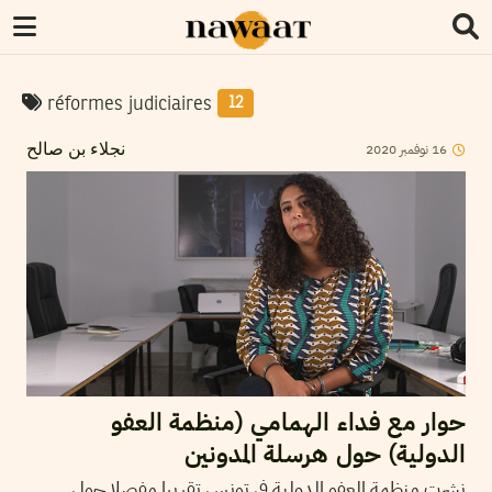
réformes judiciaires
12
2020
نوفمبر
16
نجلاء بن صالح
حوار مع فداء الهمامي (منظمة العفو
الدولية) حول هرسلة المدونين
نشرت منظمة العفو الدولية في تونس تقريرا مفصلا حول