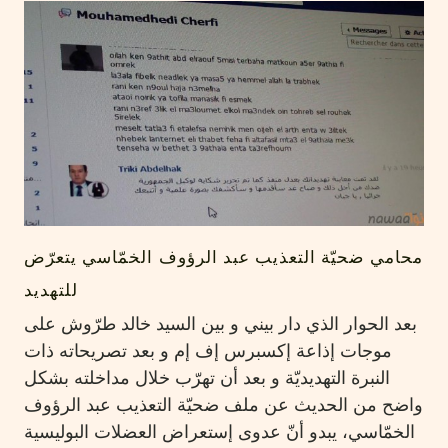
محامي ضحيّة التعذيب عبد الرؤوف الخمّاسي يتعرّض
للتهديد
بعد الحوار الذي دار بيني و بين السيد خالد طرّوش على
موجات إذاعة إكسبرس إف إم و بعد تصريحاته ذات
النبرة التهديديّة و بعد أن تهرّب خلال مداخلته بشكل
واضح من الحديث عن ملف ضحيّة التعذيب عبد الرؤوف
الخمّاسي، يبدو أنّ عدوى إستعراض العضلات البوليسية