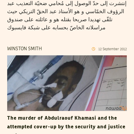
إنتشرت إلى حدّ الوصول إلى مُحامي ضحيّة التعذيب عبد
الرؤوف الخمّاسي و هو الأستاذ عبد الحقّ التريكي حيث
تلقّى تهديدا صريحا بقتله هو و عائلته على صندوق
مراسلاته الخاصّ بحسابه على شبكة فايسبوك
WINSTON SMITH
12
September
2012
The murder of Abdulraouf Khamasi and the
attempted cover-up by the security and justice