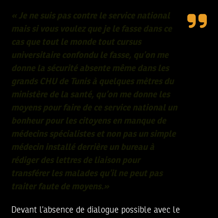
« Je ne suis pas contre le service national
mais si vous voulez que je le fasse dans ce
cas que tout le monde tout cursus
universitaire confondu le fasse, qu’on me
donne la sécurité absente même dans les
grands CHU de Tunis à quelques mètres du
ministère de la santé, qu’on me donne les
moyens pour faire de ce service national un
bonheur pour les citoyens en manque de
médecins spécialistes et non pas un simple
médecin installé derrière un bureau à
rédiger des lettres de liaison pour
transférer les malades qu’il ne peut pas
traiter faute de moyens.»
Devant l’absence de dialogue possible avec le