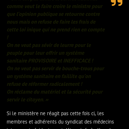
comme veut le faire croire le ministre pour
que l’opinion publique se retourne contre
nous mais on refuse de faire les frais de
cette loi inique qui ne prend rien en compte
!
On ne veut pas sévir de leurre pour le
peuple pour leur offrir un système
sanitaire PROVISOIRE et INEFFICACE !
On ne veut pas servir de bouche-trous pour
un système sanitaire en faillite qu’on
refuse de réformer radicalement !
On réclame du matériel et la sécurité pour
servir le citoyen. »
Si le ministère ne réagit pas cette fois ci, les
membres et adhérents du syndicat des médecins