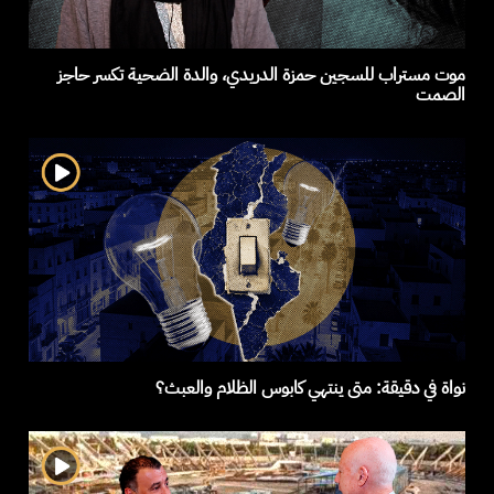
موت مستراب للسجين حمزة الدريدي، والدة الضحية تكسر حاجز
الصمت
نواة في دقيقة: متى ينتهي كابوس الظلام والعبث؟