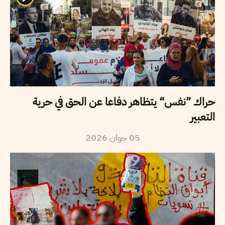
حراك ”نفس“ يتظاهر دفاعا عن الحق في حرية
التعبير
2026
جوان
05