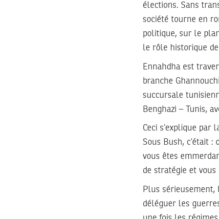
élections. Sans tra
société tourne en ro
politique, sur le pla
le rôle historique d
Ennahdha est travers
branche Ghannouchi,
succursale tunisienn
Benghazi – Tunis, a
Ceci s’explique par 
Sous Bush, c’était 
vous êtes emmerdant
de stratégie et vous 
Plus sérieusement, l
déléguer les guerres
une fois les régimes