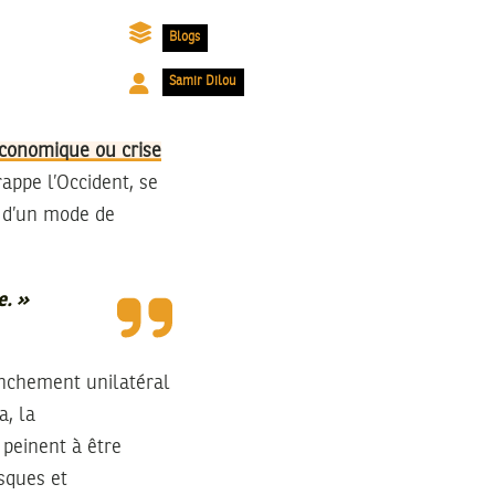
Blogs
Samir Dilou
économique ou crise
rappe l’Occident, se
e d’un mode de
e. »
anchement unilatéral
a, la
 peinent à être
sques et