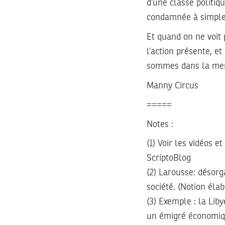
d’une classe politiqu
condamnée à simpleme
Et quand on ne voit 
l’action présente, e
sommes dans la mer
Manny Circus
=====
Notes :
(1) Voir les vidéos e
ScriptoBlog
(2) Larousse: désor
société. (Notion éla
(3) Exemple : la Liby
un émigré économiqu