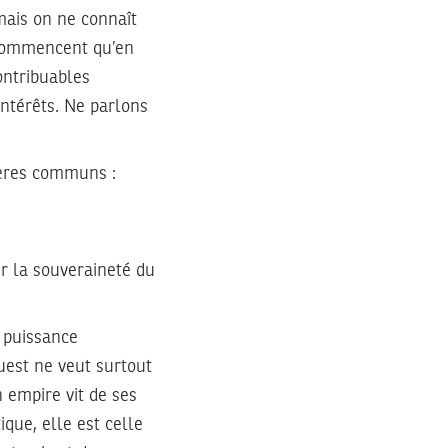
 mais on ne connaît
e commencent qu’en
ontribuables
intérêts. Ne parlons
tères communs :
er la souveraineté du
a puissance
’Ouest ne veut surtout
n empire vit de ses
tique, elle est celle