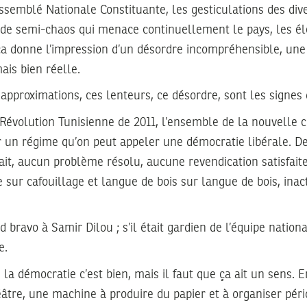
ssemblé Nationale Constituante, les gesticulations des dive
t de semi-chaos qui menace continuellement le pays, les él
 ça donne l’impression d’un désordre incompréhensible, une
mais bien réelle.
 approximations, ces lenteurs, ce désordre, sont les signes 
évolution Tunisienne de 2011, l’ensemble de la nouvelle cl
 un régime qu’on peut appeler une démocratie libérale. De
fait, aucun problème résolu, aucune revendication satisfait
e sur cafouillage et langue de bois sur langue de bois, inac
 bravo à Samir Dilou ; s’il était gardien de l’équipe nation
e.
la démocratie c’est bien, mais il faut que ça ait un sens. E
éâtre, une machine à produire du papier et à organiser pé