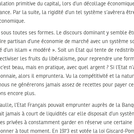
ation primitive du capital, lors d’un décollage économiqu
ance. Par la suite, la rigidité d’un tel système s’avèrera êt
 économique.
e sous toutes ses formes. Le discours dominant y semble êtr
dire partisan d’une économie de marché avec un système so
 d’un islam « modéré ». Soit un Etat qui tente de redistrib
ectiviser les fruits du libéralisme, pour reprendre une for
’est beau, mais en pratique, avec quel argent ? Si l’Etat n’a
onnaie, alors il empruntera. Vu la compétitivité et la natu
nous ne générerons jamais assez de recettes pour payer ce 
ns encore plus.
aulle, l’Etat Français pouvait emprunter auprès de la Banq
tait jamais à court de liquidités car elle disposait d’un syst
ques privées à constamment garder en réserve une certaine 
tionner à tout moment. En 1973 est votée la loi Giscard-Po