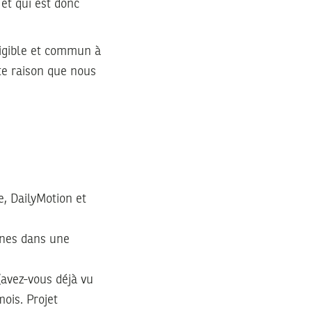
 et qui est donc
lligible et commun à
tte raison que nous
be, DailyMotion et
unes dans une
 (avez-vous déjà vu
ois. Projet