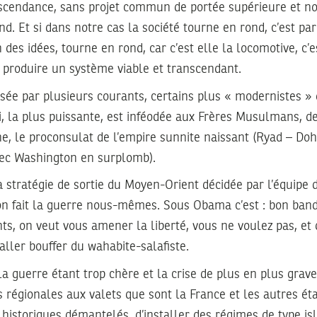
nscendance, sans projet commun de portée supérieure et no
nd. Et si dans notre cas la société tourne en rond, c’est pa
n des idées, tourne en rond, car c’est elle la locomotive, c’e
e produire un système viable et transcendant.
ée par plusieurs courants, certains plus « modernistes » 
 la plus puissante, est inféodée aux Frères Musulmans, de
e, le proconsulat de l’empire sunnite naissant (Ryad – Doh
vec Washington en surplomb).
la stratégie de sortie du Moyen-Orient décidée par l’équip
: on fait la guerre nous-mêmes. Sous Obama c’est : bon ban
s, on veut vous amener la liberté, vous ne voulez pas, et
aller bouffer du wahabite-salafiste.
a guerre étant trop chère et la crise de plus en plus grave,
 régionales aux valets que sont la France et les autres éta
 historiques démantelés, d’installer des régimes de type is