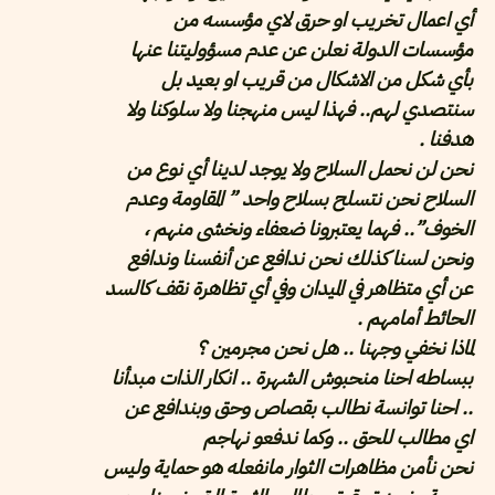
أي اعمال تخريب او حرق لاي مؤسسه من
مؤسسات الدولة نعلن عن عدم مسؤوليتنا عنها
بأي شكل من الاشكال من قريب او بعيد بل
سنتصدي لهم.. فهذا ليس منهجنا ولا سلوكنا ولا
هدفنا .
نحن لن نحمل السلاح ولا يوجد لدينا أي نوع من
السلاح نحن نتسلح بسلاح واحد ” المقاومة وعدم
الخوف”.. فهما يعتبرونا ضعفاء ونخشى منهم ،
ونحن لسنا كذلك نحن ندافع عن أنفسنا وندافع
عن أي متظاهر في الميدان وفي أي تظاهرة نقف كالسد
الحائط أمامهم .
لماذا نخفي وجهنا .. هل نحن مجرمين ؟
ببساطه احنا منحبوش الشهرة .. انكار الذات مبدأنا
.. احنا توانسة نطالب بقصاص وحق وبندافع عن
اي مطالب للحق .. وكما ندفعو نهاجم
ﻧﺤﻦ ﻧﺄﻣﻦ ﻣﻈﺎﻫﺮﺍﺕ ﺍﻟﺜﻮﺍﺭ مانفعله هو حماية وليس