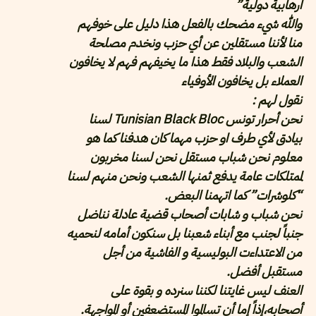
ارهابية دولية”
والله شيء مضحك بالفعل هذا دليل على خوفهم
منا لأننا مستقلين عن أي حزب ونخدم مصلحة
الشعب والبلاد فقط هذا ما يخيفهم فهم لا يخافون
العملاء بل يخافون الأوفياء
نقول لهم :
نحن أحرار تونس Tunisian Black Bloc لسنا
بيادق لأي طرف او حزب مهما كان هدفنا كما هو
معلوم نحن شباب مستقل نحن لسنا مخربون
لممتلكات عامة يدفع ثمنها الشعب ونحن منهم لسنا
“كلوشرات” كما اتهمنا البعض.
نحن شباب و شابات أصحاب قضية عادلة نناضل
جنباً لجنب مع أبناء شعبنا بل سنكون أمامه لنحميه
من الاعتداءت البوليسية و الفاشية من أجل
مستقبل أفضل.
العنف ليس غايتنا لكننا سنرده و بقوة على
أصحابه،إذاً إما أن تسالموا المستضعفين أو المواجهة.