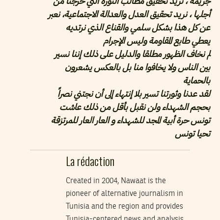
جريمة ، نريد تحقيق مطالب الثورة التي خرجنا من
أجلها ، نريد تحقيق العدل والعدالة الاجتماعية، نعبر
عن كل هذا بشكل سلمي والقناع الذي نرتديه
يعطي طابع المقاومة وليس الإجرام
لم نخاف الظهور مطلقا والدليل على ذلك إننا نسير
بين الناس ولا يخافوا منا بل بالعكس يشعرون
بالحماية
لقد عدنا وثورتنا تسير بلا إنتهاء إلى أن نجتني نصراً
بحجم الشهداء ولن نقبل بأقل من ذلك ﻋﺎﺷﺖ
ﺗﻮﻧﺲ ﺣﺮﺓ ﺃﺑﻴﺔ ﺍﻟﻤﺠﺪ ﻟﻠﺸﻬﺪﺍﺀ ﻭ ﺍﻟﻌﺎﺭ ﺍﻟﻌﺎﺭ ﻟﻠﻤﺮﺗﺰﻗﺔ
ﺗﺤﻴﺎ ﺗﻮﻧﺲ
La rédaction
Created in 2004, Nawaat is the
pioneer of alternative journalism in
Tunisia and the region and provides
Tunisia-centered news and analysis.