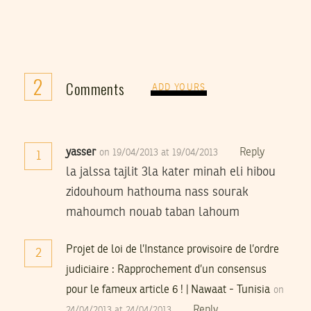
2
Comments
ADD YOURS
yasser
Reply
on 19/04/2013 at 19/04/2013
1
la jalssa tajlit 3la kater minah eli hibou
zidouhoum hathouma nass sourak
mahoumch nouab taban lahoum
Projet de loi de l’Instance provisoire de l’ordre
2
judiciaire : Rapprochement d’un consensus
pour le fameux article 6 ! | Nawaat - Tunisia
on
Reply
24/04/2013 at 24/04/2013