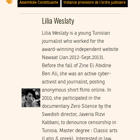
Assemblée Constituante
Instance provisoire de l’ordre judiciaire
Lilia Weslaty
Lilia Weslaty is a young Tunisian
journalist who worked for the
award-winning independent website
Nawaat (Jan.2012-Sept.2013).
Before the fall of Zine El Abidine
Ben Ali, she was an active cyber-
activist and journalist, posting
anonymous short films online. In
2010, she participated in the
documentary Zero Silence by the
Swedish director, Javeria Rizvi
Kabbani, to denounce censorship in
Tunisia. Master degree : Classic arts
(Latin & greek). Interested in law,