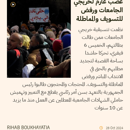
غضب عارم لخريجي
الجامعات ورفض
للتسويف والمماطلة
نظمت تنسيقية خريجي
الجامعات ممن طالت
بطالتهم، الخميس 6
فيفري، تحركا حاشدا
بساحة القصبة لتجديد
مطلبهم بالحق في
الانتداب المباشر ورفض
المماطلة والتسويف. المحتجات والمحتجون طالبوا رئيس
الجمهورية بالتعهد بسن أمر رئاسي يقطع مع التمييز وتهميش
حاملي الشهادات الجامعية المعطلين عن العمل منذ ما يزيد
عن 10 سنوات
RIHAB BOUKHAYATIA
28
Oct
2024