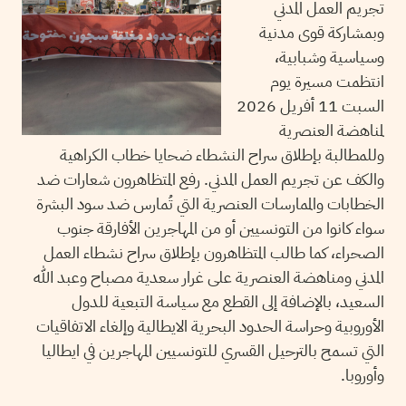
تجريم العمل المدني
وبمشاركة قوى مدنية
وسياسية وشبابية،
انتظمت مسيرة يوم
السبت 11 أفريل 2026
لمناهضة العنصرية
وللمطالبة بإطلاق سراح النشطاء ضحايا خطاب الكراهية
والكف عن تجريم العمل المدني. رفع المتظاهرون شعارات ضد
الخطابات والممارسات العنصرية التي تُمارس ضد سود البشرة
سواء كانوا من التونسيين أو من المهاجرين الأفارقة جنوب
الصحراء، كما طالب المتظاهرون بإطلاق سراح نشطاء العمل
المدني ومناهضة العنصرية على غرار سعدية مصباح وعبد الله
السعيد، بالإضافة إلى القطع مع سياسة التبعية للدول
الأوروبية وحراسة الحدود البحرية الايطالية وإلغاء الاتفاقيات
التي تسمح بالترحيل القسري للتونسيين المهاجرين في ايطاليا
وأوروبا.