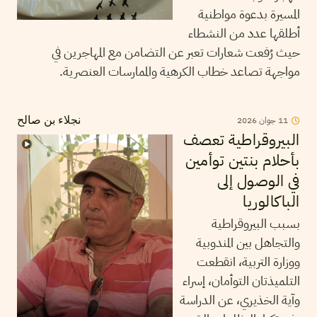
المسيرة بدعوة مواطنية
أطلقها عدد من النشطاء
حيث رُفعت شعارات تعبر عن التضامن مع المهاجرين في
مواجهة تصاعد خطاب الكرهية والممارسات العنصرية.
11
جوان
2026
نجلاء بن صالح
البيروقراطية تعصف
بأحلام بنتين توأمين
في الوصول إلى
الباكالوريا
بسبب البيروقراطية
والتجاهل بين المندوبية
ووزارة التربية، انقطعت
التلميذتان التوأمان، إسراء
وآية الخذيري، عن الدراسة