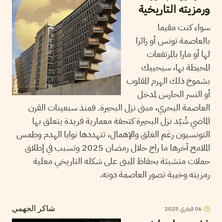
ورمزيته التاريخية
سواء كنت مقيما
بالعاصمة تونس أو زائرا
لها أو مارا بالمرتفعات
المحيطة بها، سيحييك
بشموخ ذلك الهرم المقلوب
أو النسر الحارس لمدخل
العاصمة البحري، مبنى نزل البحيرة. فمنذ سبعينات القرن
الماضي شُيّد نزل البحيرة كتحفة معمارية فريدة يتعلق بها
التونسيون رغم الغلق والإهمال، تتهددها نوايا الهدم وطمس
الملامح آخرها ما راج خلال رمضان 2025 وتسبب في إطلاق
حملات متشبثة بحفاظ المبنى على شكله التاريخي معلية
رمزيته وخيبة تصور العاصمة دونه.
06
فيفري
2025
شاكر الجهمي