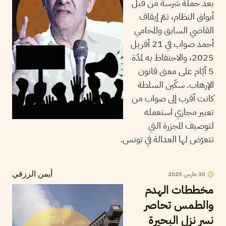
بعد حملة شرسة من قبل
أبواق النظام، تمّ إيقاف
القاضي السابق والمحامي
أحمد صواب في 21 أفريل
2025، والاحتفاظ به لمدّة
5 أيّام على معنى قانون
الإرهاب. سكّين السلطة
كانت أقرب إلى صواب من
تعبير مجازي استعمله
لتوصيف المجزرة التي
تتعرّض لها العدالة في تونس.
30
مارس
2025
أيمن الرزقي
مخططات الهدم
والطمس تحاصر
نسر نزل البحيرة