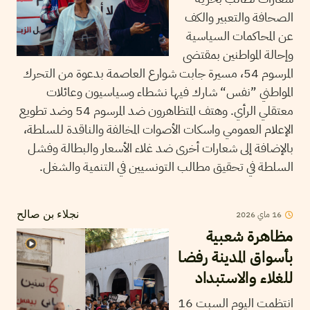
الصحافة والتعبير والكف
عن المحاكمات السياسية
وإحالة المواطنين بمقتضى
المرسوم 54، مسيرة جابت شوارع العاصمة بدعوة من التحرك
المواطني ”نفس“ شارك فيها نشطاء وسياسيون وعائلات
معتقلي الرأي. وهتف المتظاهرون ضد المرسوم 54 وضد تطويع
الإعلام العمومي واسكات الأصوات المخالفة والناقدة للسلطة،
بالإضافة إلى شعارات أخرى ضد غلاء الأسعار والبطالة وفشل
السلطة في تحقيق مطالب التونسيين في التنمية والشغل.
16
ماي
2026
نجلاء بن صالح
مظاهرة شعبية
بأسواق المدينة رفضا
للغلاء والاستبداد
انتظمت اليوم السبت 16