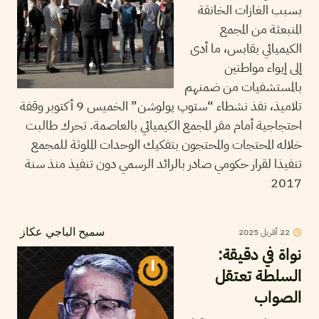
بسبب الغازات الخانقة
المنبعثة من المجمع
الكيميائي بقابس، ما أدى
إلى إيواء مواطنين
بالمستشفيات من ضمنهم
تلاميذ، نفذ نشطاء “ستوپ پولوشن” الخميس 9 أكتوبر وقفة
احتجاجية أمام مقر المجمع الكيميائي بالعاصمة. تحرك طالبت
خلاله المحتجات والمحتجون بتفكيك الوحدات الملوثة للمجمع
تنفيذا لقرار حكومي صادر بالرائد الرسمي دون تنفيذ منذ سنة
2017
22
أفريل
2025
سميح الباجي عكاز
نواة في دقيقة:
السلطة تعتقل
الصواب