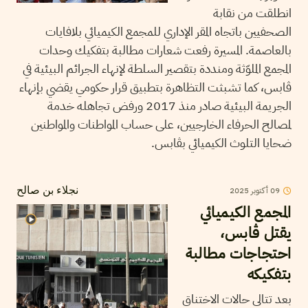
انطلقت من نقابة
الصحفيين باتجاه المقر الإداري للمجمع الكيميائي بلافايات
بالعاصمة. المسيرة رفعت شعارات مطالبة بتفكيك وحدات
المجمع الملوّثة ومنددة بتقصير السلطة لإنهاء الجرائم البيئية في
ڨابس، كما تشبثت التظاهرة بتطبيق قرار حكومي يقضي بإنهاء
الجريمة البيئية صادر منذ 2017 ورفض تجاهله خدمة
لمصالح الحرفاء الخارجيين، على حساب المواطنات والمواطنين
ضحايا التلوث الكيميائي بڨابس.
09
أكتوبر
2025
نجلاء بن صالح
المجمع الكيميائي
يقتل ڨابس،
احتجاجات مطالبة
بتفكيكه
بعد تتالي حالات الاختناق