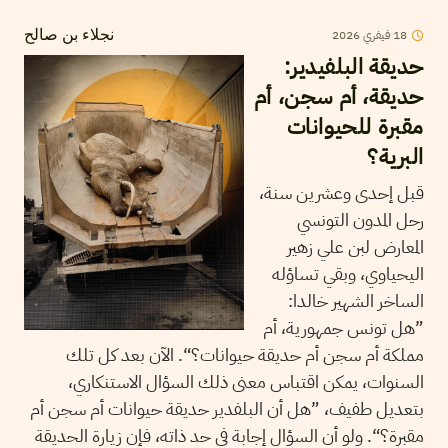
18
فيفري
2026
نجلاء بن صالح
حديقة البلفيدير:
حديقة، أم سجن، أم
مقبرة للحيوانات
البرية؟
قبل إحدى وعشرين سنة،
رحل المدون التونسي
المعارض لبن علي زهير
اليحياوي، وبقي تساؤله
الساخر الشهير خالدا:
”هل تونس جمهورية، أم
مملكة أم سجن أم حديقة حيوانات؟“. الآن بعد كل تلك
السنوات، يمكن اقتباس معنى ذلك السؤال الاستنكاري،
بتعديل طفيف، ”هل أن البلفدير حديقة حيوانات أم سجن أم
مقبرة؟“. ولو أن السؤال إجابة في حد ذاته، فإن زيارة الحديقة