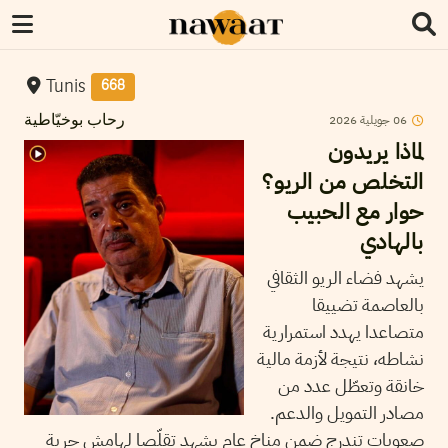
Tunis
668
06
جويلية
2026
رحاب بوخيّاطية
لماذا يريدون
التخلص من الريو؟
حوار مع الحبيب
بالهادي
يشهد فضاء الريو الثقافي
بالعاصمة تضييقا
متصاعدا يهدد استمرارية
نشاطه، نتيجة لأزمة مالية
خانقة وتعطّل عدد من
مصادر التمويل والدعم.
صعوبات تندرج ضمن مناخ عام يشهد تقلّصا لهامش حرية