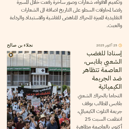
وتكميم الافواه، شعارات وصور ساخرة رفعت خلال المسيرة
رفضا لمحاولات السطو على التاريخ اضافة الى الشعارات
التقليدية المميزة للحراك المناهض للفاشية والاستبداد والرداءة
والعبث.
25
أكتوبر
2025
نجلاء بن صالح
إسنادا للغضب
الشعبي بڨابس،
العاصمة تتظاهر
ضد الجريمة
الكيميائية
التحاما بالحراك الشعبي
بڨابس المطالب بوقف
جريمة التلوث الكيميائي،
انتظمت السبت 25
أكتوبر بالعاصمة مظاهرة