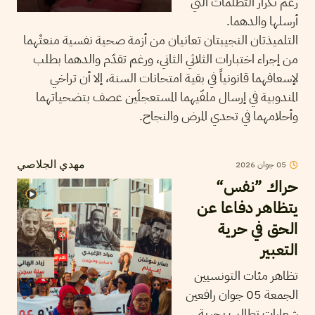
رغم تكرار التظلمات التي
أرسلها والدهما.
التلميذتان النجيبتان تعانيان من أزمة صحية نفسية منعتْهما
من إجراء اختبارات الثلاثي الثاني، ورغم تقدّم والدهما بطلب
لإسعافهما قانونياً في بقية امتحانات السنة، إلا أن تراخي
المندوبية في إرسال ملفّيهما المستعجلَين عصف بتضحياتهما
وأحلامهما في تحدي المرض والنجاح.
05
جوان
2026
مهدي الجلاصي
حراك ”نفس“
يتظاهر دفاعا عن
الحق في حرية
التعبير
تظاهر مئات التونسيين
الجمعة 05 جوان رافعين
شعارات تطالب بحرية