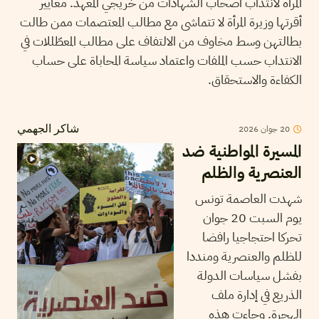
المرأة لانتداب أصحاب الشهادات من خريجي المعهد. معايير
أقرتها وزيرة المرأة لا تتماشى مع مطالب المعتصمات ممن طالت
بطالتهن وسط مخاوف من الالتفاف على مطالب المعطّللات في
الانتداب حسب الملفات واعتماد سياسة المحاباة على حساب
الكفاءة والاستحقاق.
20
جوان
2026
شاكر الجهمي
المسيرة المواطنية ضد
العنصرية والظلم
شهدت العاصمة تونس
يوم السبت 20 جوان
تحركا احتجاجيا رافضا
للظلم والعنصرية ومنددا
بفشل سياسات الدولة
الذريع في إدارة ملف
الهجرة. وجاءت هذه