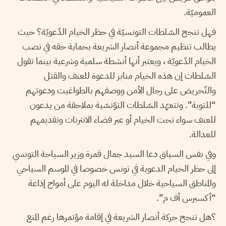
العموميّة.
فهل تنجح السّلطات التونسيّة في حظر الخيام الدّعويّة؟ حيث
يطالب تنظيم مجموعة أنصار الشريعة بحماية حقه في نصب
الخيام الدّعويّة ، ويعتبر أنها أنشطة سلمية وشرعية بينما تقول
السّلطات إن هذه الخيام منابر للدعوة للعنف والقتل
والتّحريض على رجال الأمن ووصفهم بالطواغيت ودعوتهم
“للتوبة”. وتتعهّد السّلطات التوّنسّية بملاحقة من يدعون
للعنف سواء تحت الخيام أو عبر فضاء الانترنات وتقديمهم
للعدالة.
وفي نفس السياق دعا السيد جمال قمرة وزير السياحة التونسي
إلى حظر الخيام الدعوية في تونس خصوصا في الموسم السياحي
والمناطق السياحية خلال مداخلة له اليوم على أمواج إذاعة
“أكسبرس أف م”.
؟هل تنجح حركة أنصار الشريعة في إقامة مؤتمرها رغم المنع