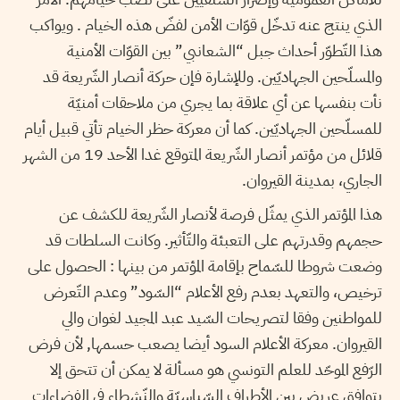
الذي ينتج عنه تدخّل قوّات الأمن لفضّ هذه الخيام . ويواكب
هذا التّطوّر أحداث جبل “الشعانبي” بين القوّات الأمنية
والمسلّحين الجهاديّين. وللإشارة فإن حركة أنصار الشّريعة قد
نأت بنفسها عن أي علاقة بما يجري من ملاحقات أمنيّة
للمسلّحين الجهاديّين. كما أن معركة حظر الخيام تأتي قبيل أيام
قلائل من مؤتمر أنصار الشّريعة المتوقع غدا الأحد 19 من الشهر
الجاري، بمدينة القيروان.
هذا المؤتمر الذي يمثّل فرصة ﻷنصار الشّريعة للكشف عن
حجمهم وقدرتهم على التعبئة والتّأثير. وكانت السلطات قد
وضعت شروطا للسّماح بإقامة المؤتمر من بينها : الحصول على
ترخيص، والتعهد بعدم رفع الأعلام “السّود” وعدم التّعرض
للمواطنين وفقا لتصريحات السّيد عبد المجيد لغوان والي
القيروان. معركة الأعلام السود أيضا يصعب حسمها, ﻷن فرض
الرّفع الموحّد للعلم التونسي هو مسألة لا يمكن أن تتحق إلا
بتوافق عريض بين الأطراف السّياسيّة والنّشطاء في الفضاءات