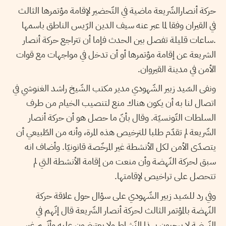
حركة أنصارالشّريعة ماضية في التّحضير لإقامة مؤتمرها الثالث
في القيران وفقا لما عبر عنه سيف الدين الرّيس الناطق باسمها
.ساعات قليلة تفصل بين الحدث فإما أن تتراجع حركة أنصار
الشريعة عن إقامة مؤتمرها أو أن تدخل في مواجهات مع قوات
الأمن في مدينة القيروان.
ونفى السّيد زبير الشّهودي مدير مكتب الشّيخ راشد الغنوشي في
اتصال لنا به أن يكون هناك منع لتنصيب الخيام من طرف
السلطات التّونسيّة. وقال بأنّ ما حصل هو أن حركة أنصار
الشّريعة لم تقدّم طلبا للترخيص هذه المرة، وأنه من الطّبيعي أن
يتصدّى الأمن لكل الأنشطة غير المرخّصة قانونيّا. وأضاف انه
سبق لحركة النّهضة وأن منعت من إقامة الأنشطة التي لم
تتحصل على تراخيص لإقامتها.
وفي رد للسّيد زبير الشّهودي على سؤال حول علاقة حركة
النّهضة بالمؤتمر الثالث لحركة أنصار الشّريعة قال إنّهم في
النّهضة لا يرحبون بهذا النّشاط ولا يعترضون عليه وأنّهم غير