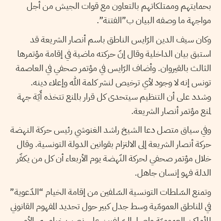
بحمايتهم وممتلكاتهم بالتعاون مع قوات الجيش من أجل
مواجهة ما وصفه البيان ب”الفتنة”.
وكان سيف الدين الرّايس الناطق باسم أنصار الشريعة قد
استبق بيان الداخلية وقال إنّ حركته ماضية في إقامة مؤتمرها
الثالث بالقيروان. وأضاف الرّايس في مؤتمر صحفي في العاصمة
تونس إنه لا وجود لأي ترخيص لنشر كلمة الله وإعلاء دينه.
وشدد على أن التنظيم سيتحدى كل قرار بالمنع تتخذه أّيّة جهة
لمنع مؤتمر أنصار الشريعة.
وفي سياق متصل دعا الشيخ راشد الغنوشي رئيس حركة النهضة
حركة أنصار الشريعة إلى الالتزام بقوانين الدولة التونسية. وقال
خلال مؤتمر صحفي لحركة النّهضة يوم الأربعاء أن كل من يكفّر
الدلة فهو إنسان جاهل.
وتمنع السّلطات التونسية السّلفين من إقامة الخيام “الدّعوية”
في المناطق العمومّية وسط جدل كبير حول تحديد المفهوم القانوني
للأماكن العموميّة وإصرار السّلفيين على نصب خيامهم. الأمر