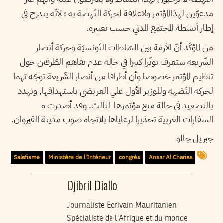
مدعوّين لهذاالمؤتمر ولاعلاقة لحركة النّهضة به ؛ ﻷنّه يندرج في
إطار أنشطة المجتمع المدني حسب تعبيره.
من المؤكّد أنّ الأزمة بين السّلطات التّونسيّة وحركة أنصار
الشّريعة ستعرف توتّرا كبيرا في حالة عدم تفاهم الطّرفين حول
تنظيم المؤتمر خصوصا وأن أطرافا من أنصار الشّريعة توجّه تهما
لحركة النّضهة وللوزير الأول علي العريضي باستهدافها, وتهدد
بالتصعيد في حالة منع مؤتمرها الثالث. وقد أصدرت ه
السفارات الغربية تحذيرا لرعاياها بلاتجاه صوب مدينة القيروان.
جبريل جالو
Salafisme
Ministère de l'Intérieur
congrès
Ansar Al Chariaa
Djibril Diallo
Journaliste Écrivain Mauritanien
Spécialiste de l'Afrique et du monde