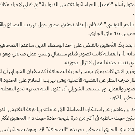
مثول أمام “فصيل الحراسة والتفتيش الديوانية” في قبلي لإجراء مكاف
لحبر التونسي” قد قام بإعداد تحقيق مصور حول تهريب البضائع والأ
اي الجاري
 بعد بثّ التّحقيق بالقبض على احد الوسطاء الذين ساعدوا الصحافيين
اية بأن العملية كانت تصوير فيلم سينمائي وليس عمل صحفي وهو ما 
لتي تثبت جدية العمل لا تزال بحوزته
ثيق الانتهاكات بمركز تونس لحرية الصحافة أكد سفيان الشورابي أن الا
طار صرف النظر عن القضية الأصلية وهي تهريب السلاح على الحدود الب
ر والعمل. ولم يستبعد الشورابي أن تكون النية متجهة نحو التغطية ع
حفي المذكور
بن عاشور عن استنكاره للمعاملة التي عاملته بها فرقة التفتيش الديو
احثين حيث خاطبه في أكثر من مرة بلهجة حادة حيث دام التحقيق لأ
من جهة أخرى تلقى يوم 24 ماي الجاري الصحفي بجريدة “الصحافة” محمد بوعود صحبة ر