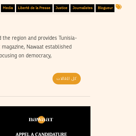
Media
Liberté de la Presse
Justice
Journalistes
Blogueur
d the region and provides Tunisia-
t magazine, Nawaat established
 focusing on democracy,
كل المقالات