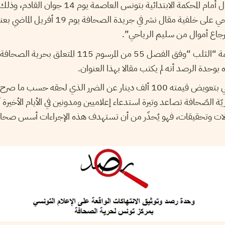
السنوسي استدعاء للمثول أمام المحكمة الابتدائية ب
رجل الأعمال سليم الرّياحي على خلفية مقال نشر في
ترجاع أموال من سليم الرياحي
ويواجه الزميل بوعود تهمة “الثلب “وفق الفصل 55 من المرسو
ءه بوحدة الرصد أنه لم يكتب مقالا بهذا العنوان
وقد طالب سليم الرياحي بتعويض قيمته 100 ألف دينار عن الضرر الذي لحقه حسب
الصّحافة تصاعد وتيرة استدعاء إعلاميين ومدونين في الأيام الأخيرة أم
لات وتحقيقات، فهو يُحذّر من أن تستهدف هذه الإجراءات أسس صحاف