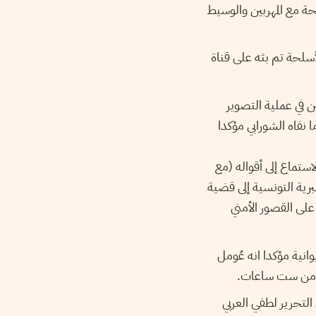
حة مع المهربين والوسيط
سلحة تم بثه على قناة
 في عملية التصوير
نفاه الشورابي مؤكدا
ستماع إلى أقواله (مع
رية التونسية إلى قضية
لى القصور الأمني
انية مؤكدا انه عُومل
كثر من ست ساعات
ئيس التحرير لطفي العربي