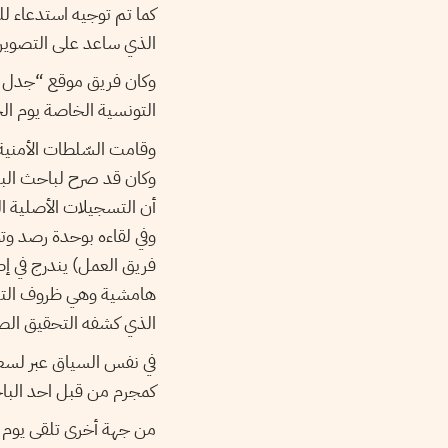
كما تم توجيه استدعاء لل
الذي ساعد على التصوير.
وكان فريق موقع “جدل با
التونسية الخاصة يوم الخميس 16 م.
وقامت السّلطات الأمنية
وكان قد صرح لباحث البد
أن التسجيلات الأصلية ا.
وفي لقاءه بوحدة رصد وتو
فريق العمل) يندرج في إ
هامشية وهي ظروف التصوي
الذي كشفه التحقيق الص.
في نفس السياق عبر لسعد 
كمجرم من قبل احد الب.