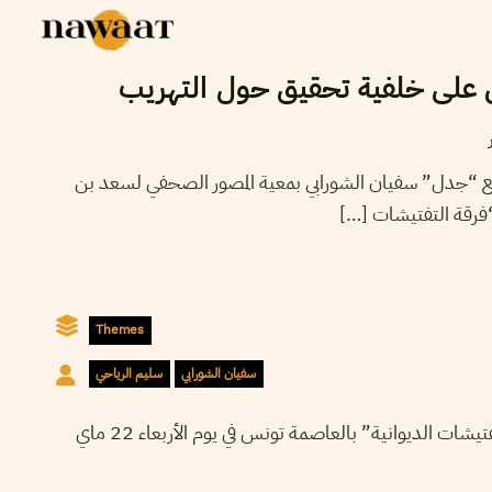
على خلفية تحقيق حول التهريب
 “جدل” سفيان الشورابي بمعية المصور الصحفي لسعد بن
مام “فرقة التفتيشات
Themes
سفيان الشورابي
سليم الرياحي
مثل الصحفي ورئيس تحرير موقع “جدل” سفيان الشورابي بمعية المصور الصحفي لسعد بن عاشور والصحفي محمد مدلّة أمام “فرقة التفتيشات الديوانية” بالعاصمة تونس في يوم الأربعاء 22 ماي