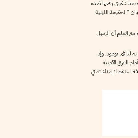
تونس العاصمة يوم 14 جوان القادم، وذلك بعد شكوى رفعها ضده
 جريدة الصحافة يوم 19 أفريل الماضي بعنوان “الحكومة الليبية
م 115 المتعلق بحرية الصحافة، مع العلم أن الزميل
 ما صرح به لنا محمد بوعود. وإذ
ام الفرق الأمنية
ة استقصائية ناشئة في