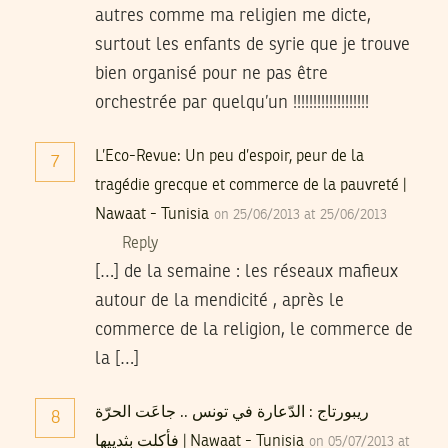
autres comme ma religien me dicte,
surtout les enfants de syrie que je trouve
bien organisé pour ne pas être
orchestrée par quelqu’un !!!!!!!!!!!!!!!!!!!
L’Eco-Revue: Un peu d’espoir, peur de la
7
tragédie grecque et commerce de la pauvreté |
Nawaat - Tunisia
on 25/06/2013 at 25/06/2013
Reply
[…] de la semaine : les réseaux mafieux
autour de la mendicité , après le
commerce de la religion, le commerce de
la […]
ريبورتاج : الدّعارة في تونس .. جاعَت الحرّة
8
فأكلت بثدييها | Nawaat - Tunisia
on 05/07/2013 at