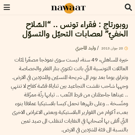
روبورتاج : فقراء تونس .. “السّلاح
الخفيّ” لعصابات التحيّل والتسوّل
/
وليد الماجري
20
جوان
2013
خيرة المساهلي، 49 سنة، ليست سوى نموذجا مصغّرا لمئات
العائلات التونسية التّي باتت تكتوي بنار الفقر والخصاصة
وتنزلق يوما بعد يوم الى شريحة المنسيّين والمشرّدين في الارض.
وجهها شاحب نقشت التجاعيد بين ثناياهُ قصّة كفاح لا تنتهي
.. عيناها جاحظتان من فرط التّعب .. ثيابها رثّة ممزّقة
ومتّسخة .. وعلى ظهرها تحمل كيسا بلاستيكيا عملاقا ينوء
بعبء أكوام من القوارير البلاستيكية وبعض الاغراض الاخرى
التّي ألقى بها أصحابها في النفايات لتنقلب الى صيد ثمين
بالنسبة الى فئة المشرّدين في الارض.