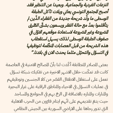
النزعات الفردية والجماعية. وبعيدا عن التنظير فقد
أصبح المجتمع التونسي يعاني ويلات تآكل الطبقة
الوسطى ما ولّد شريحة جديدة من الفقراء الذّين لم
يتأقلموا بعدُ مع حالة الفقر ويسعون بشتّى الطّرق
المشروعة وغير المشروعة لاستعادة موقعهم الاوّل في
صفوف الطبقة الوسطى لذلك يسهل استقطاب
هذه الشريحة من قبل العصابات المنظّمة لتوظيفها
في التسوّل والتحيّل مثلما يحدث الان في بلادنا.”
بعض المصادر المتطابقة أكّدت لنا بأنّ المصالح الامنية في العاصمة
كانت قد تمكّنت خلال الاشهر الاخيرة من تفكيك شبكة تسوّل
تعمل على استغلال الاطفال القصّر من كلا الجنسين وتوظيفهم
في عمليات التسوّل في الاحياء والمناطق الراقية على غرار البحيرة
والمنارات والمنازه بالاضافة الى الزجّ بهم في الجوامع والمساجد
حيث يتمّ تقديمهم على انّهم ايتام فارّون من الحرب الاهلية
التي تدور رحاها على الاراضي السورية بين الجيش النظامي