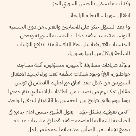
وكتائب ما يسمّى بالجيش السوري الحرّ.
اطفال سوريا .. التجارة الرابحة
ولم يعد التسوّل حكرا على المحتاجين والفقراء من ذوي الجنسية
التونسية فحسب، فقد دخلت الجنسية السوريّة وبعض
الجنسيات الافريقية على خطّ المنافسة منذ اندلاع النزاعات
المسلّحة في كلّ من ليبيا وسوريا.
وتؤكّد شهادات متطابقة (أمنيون، متسوّلون، أئمّة مساجد،
مواطنون، الخ) وجود شبكات منظّمة تقف وراء تجنيد الاطفال
السوريين من خلال عقد اتفاق مع اهلهم اللاجئين في تونس
مقابل تمكينهم من نصيب من العائدات المادية التي يتمّ جمعها
يوما بيوم والتي تتراوح بين الخمسين والمائة دينار للطفل الواحد.
“نحن نعرفهم بشكل جيّد – يقول الشّيخ حسين امام جامع في
الضاحية الشمالية للعاصمة – فقد قمنا في مناسبات عديدة
بجمع تبرّعات من المصلّين بعد صلاة الجمعة من اجل