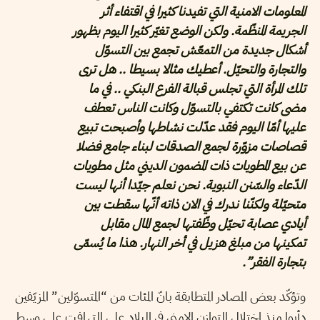
المعلومات الامنية التي تفيدنا كثيرا في اقتفاء أثر
الجريمة المنظّمة. ولكن الوضع تغيّر كثيرا اليوم بظهور
أشكال جديدة من التمعّش تجمع بين التسوّل
والتجارة والتحيّل. أعطيك مثالا بسيطا .. هل ترى
تلك المرأة التي تجلس قبالة الفرع البنكي .. في ما
مضى كانت تكتفي بالتسوّل وكانت الناس تعطف
عليها أمّا اليوم فقد عدّلت نشاطها وأصبحت تبيع
قصاصات مزوّرة لجمع الصدقات لبناء جامع فضلا
عن بيع المطويات ذات المضمون الديني مثل مطويات
الدّعاء والسّنن النبوية. نحن نعلم جيّدا أنها ليست
متحيّلة ولكنّنا ندرك في الان ذاته أنّها سقطت بين
أيادي عصابة تحيّل وظّفتها لجمع المال مقابل
تمكينها من مبلغ هزيل في أخر النهار. هذا ما يُسمّى
بتجارة الفقر”.
وتؤكّد بعض المصادر المتطابقة بانّ المئات من “المتسوّلين” المزيّفين
دأبوا منذ اختلال التوازن الامني في البلاد على التهافت على وسط