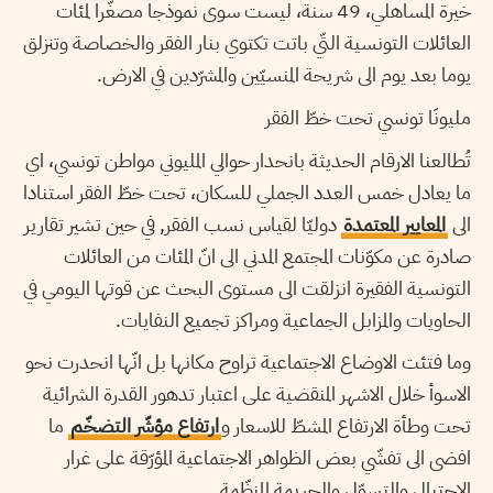
خيرة المساهلي، 49 سنة، ليست سوى نموذجا مصغّرا لمئات
العائلات التونسية التّي باتت تكتوي بنار الفقر والخصاصة وتنزلق
يوما بعد يوم الى شريحة المنسيّين والمشرّدين في الارض.
مليونَا تونسي تحت خطّ الفقر
تُطالعنا الارقام الحديثة بانحدار حوالي المليوني مواطن تونسي، اي
ما يعادل خمس العدد الجملي للسكان، تحت خطّ الفقر استنادا
الى
المعايير المعتمدة
دوليّا لقياس نسب الفقر, في حين تشير تقارير
صادرة عن مكوّنات المجتمع المدني الى انّ المئات من العائلات
التونسية الفقيرة انزلقت الى مستوى البحث عن قوتها اليومي في
الحاويات والمزابل الجماعية ومراكز تجميع النفايات.
وما فتئت الاوضاع الاجتماعية تراوح مكانها بل انّها انحدرت نحو
الاسوأ خلال الاشهر المنقضية على اعتبار تدهور القدرة الشرائية
تحت وطأة الارتفاع المشطّ للاسعار و
ارتفاع مؤشّر التضخّم
ما
افضى الى تفشّي بعض الظواهر الاجتماعية المؤرّقة على غرار
الاحتيال والتسوّل والجريمة المنظّمة.