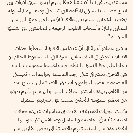
مساعدتهم، غير أننا اكتشفنا لاحقا بأنّهم ليسوا سوى ادوات بين
ايدي عصابات التسوّل المنظّمة التي تستغلّ وضعيّتهم المأساويّة
(يقصد اللاجئين السورييين والافارقة) من اجل جمع المال من
المصلّين والمارّة وأصحاب القلوب الرحيمة والمتعاطفين مع القضيّة
السورية.”
وتشير مصادر أمنية الى أنّ عددا من الافارقة استغلّوا احداث
الانفلات الامني في البلاد، خلال الفترة التي تلت سقوط النظام، و
دخلوا على خطّ التسوّل المنظّم حيث اسّسوا مجموعات باتت
هي الاخرى تنتشر في شتى ارجاء العاصمة وترابط امام كنيستي
العاصمة و بعض الجوامع والفنادق بالاضافة الى اجتياح عدد
من المقاهي بهدف استدرار عطف الناس و ايهامهم بأنّهم طردوا
من مخيّم الشوشة للاّجئين بسبب لون بشرتهم السمراء.
وكانت الجهات الامنية قد نفّذت في مناسبات عديدة حملات
امنية مكثّفة في العاصمة والساحل وصفاقس تمّ بموجبها
ايقاف عدد من المشتبه فيهم بالاضافة الى بعض الفارّين من