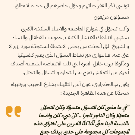
تونسي نَخَر الفقر حياتهم وحوّل حاضرهم الى جحيم لا يطاق.
متسوّلون مزيّفون
وأنت تتجوّل في شوارع العاصمة والاحياء السكنيّة الكبرى
يسترعي انتباهك الانتشار الكثيف لمجموعات الاطفال والنساء
والشيوخ التي اتّخذت من بعض الانشطة المستجدّة مورد رزق لا
غنى عنه. فبالتوازي مع نشاط التسوّل الذّي يعتبر كلاسيكيا
ومألوفا برزت خلال الفترة التي تلت الانتفاضة الشعبية أصناف
أخرى من التمعّش تمزج بين التجارة والتسوّل والتحيّل.
يقول م.الخضراوي، عون أمن التقيناه بشارع الحبيب بورقيبة،
متحدّثا عن هذه الظاهرة الجديدة :
“في ما مضى كان المتسوّل متسوّلا وكان المتحيّل
متحيّلا وكان التاجر تاجرا .. كلّ شيء كان واضحا
بالنسبة الينا حتّى أنّنا كنّا قادرين على اختراق هذه
المجموعات كل مجموعة على حدى بهدف جمع