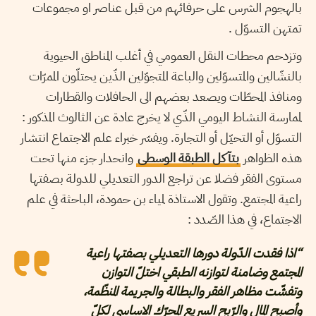
بالهجوم الشرس على حرفائهم من قبل عناصر او مجموعات
تمتهن التسوّل .
وتزدحم محطات النقل العمومي في أغلب المناطق الحيوية
بالنشّالين والمتسوّلين والباعة المتجوّلين الذّين يحتلّون الممرّات
ومنافذ المحطّات ويصعد بعضهم الى الحافلات والقطارات
لممارسة النشاط اليومي الذّي لا يخرج عادة عن الثالوث المذكور :
التسوّل أو التحيّل أو التجارة. ويفسّر خبراء علم الاجتماع انتشار
هذه الظواهر
بتآكل الطبقة الوسطى
وانحدار جزء منها تحت
مستوى الفقر فضلا عن تراجع الدور التعديلي للدولة بصفتها
راعية المجتمع. وتقول الاستاذة لمياء بن حمودة، الباحثة في علم
الاجتماع، في هذا الصّدد :
“اذا فقدت الدّولة دورها التعديلي بصفتها راعية
المجتمع وضامنة لتوازنه الطبقي اختلّ التوازن
وتفشّت مظاهر الفقر والبطالة والجريمة المنظّمة،
وأصبح المال والرّبح السريع المحرّك الاساسي لكلّ