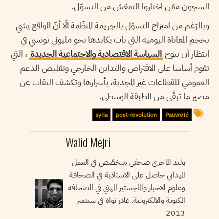
السجون ممّن اختاروا التمعّش من التسوّل.
وبالرّغم من امتزاج التسوّل بالجريمة المنظّمة الّا أنّ الواقع يشي
بحجم المعاناة اليومية التي بات يكابدها نحو مليوني تونسي في
انتظار أن تبوح
السياسة الاقتصادية والاجتماعية الجديدة
، التي
تقوم أساسا على الاقتراض والتداين الخارجي وتقليص الدعم
العمومي للقطاعات غير المجدية، بأسرارها وتكشف النقاب عن
مصير ما تبقّى من الطبقة الوسطى.
syria
post-revolution
Pauvreté
Walid Mejri
وليد الماجري صحفي متخصّص في العمل
الميداني حاصل على الاستاذية في الصحافة
وعلوم الاخبار والماجستير المهني في الصحافة
المكتوبة والالكترونية. غادر نواة فى سبتمبر
2013