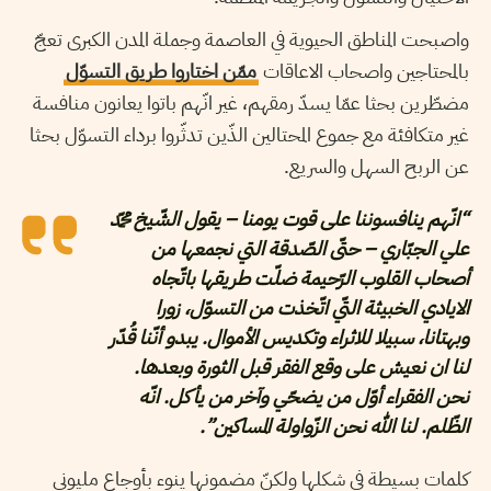
واصبحت المناطق الحيوية في العاصمة وجملة المدن الكبرى تعجّ
بالمحتاجين واصحاب الاعاقات
ممّن اختاروا طريق التسوّل
مضطّرين بحثا عمّا يسدّ رمقهم، غير انّهم باتوا يعانون منافسة
غير متكافئة مع جموع المحتالين الذّين تدثّروا برداء التسوّل بحثا
عن الربح السهل والسريع.
“انّهم ينافسوننا على قوت يومنا – يقول الشّيخ محمّد
علي الجبّاري – حتّى الصّدقة التي نجمعها من
أصحاب القلوب الرّحيمة ضلّت طريقها باتّجاه
الايادي الخبيثة التّي اتّخذت من التسوّل، زورا
وبهتانا، سبيلا للاثراء وتكديس الأموال. يبدو أنّنا قُدّر
لنا ان نعيش على وقع الفقر قبل الثورة وبعدها.
نحن الفقراء أوّل من يضحّي وآخر من يأكل. انّه
الظّلم. لنا الله نحن الزّواولة المساكين”.
كلمات بسيطة في شكلها ولكنّ مضمونها ينوء بأوجاع مليوني