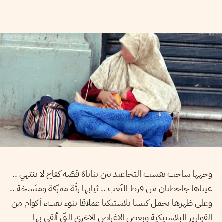
وجهها شاحب نقشت التجاعيد بين ثناياهُ قصّة كفاح لا تنتهي ..
عيناها جاحظتان من فرط التّعب .. ثيابها رثّة ممزّقة ومتّسخة ..
وعلى ظهرها تحمل كيسا بلاستيكيا عملاقا ينوء بعبء أكوام من
القوارير البلاستيكية وبعض الاغراض الاخرى التّي ألقى بها