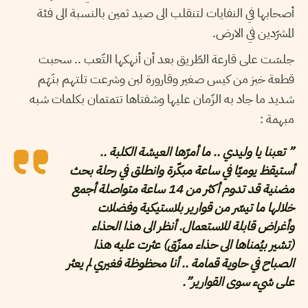
أصحابها في النفايات لتنقلب الى صيد ثمين بالنسبة الى فئة
المشرّدين في الارض.
جلسَت على قارعة الطّريق بعد أن أنهكها التّعب .. سحبت
قطعة خبز من كيس صغير وقارورة لبن وشرعت تلتهم بنَهَم
شديد ما جاد به الزّمان عليها وشفتاها تتمتمان بكلمات شبه
مبهمة :
” تعبنا يا وليدي .. ما أمرّها العيشة الكلبة ..
أستيقظ يوميّا في ساعة مبكّرة وانطلق في رحلة بحث
مضنية قد تدوم أكثر من 14 ساعة متواصلة أجمع
خلالها ما تيسّر من قوارير بلاستيكية وفضلات
وأغراض قابلة للاستعمال. أنظر الى هذا الحذاء
(تشير بيُمناها الى حذاء ممزّق) عثرت عليه هذا
الصباح في حاوية قمامة .. أنا محظوظة فغيري لم يعثر
على شيء سوى القوارير”.