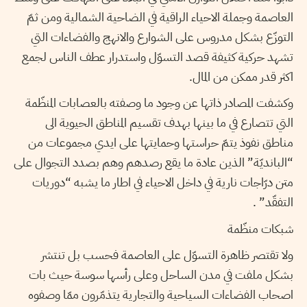
العاصمة وجملة الاحياء الراقية في الضاحية الشمالية ومن ثمّ
التوزّع بشكل مدروس على الشوارع والانهج والفضاءات التي
تشهد حركية كثيفة قصد التسوّل واستدرار عطف الناس لجمع
اكثر قدر ممكن من المال.
وكشفت المصادر ذاتها عن وجود ما وصفته بالعصابات المنظّمة
التي تتصارع في ما بينها بهدف تقسيم المناطق الحيوية الى
مناطق نفوذ يتمّ حراستها وحمايتها على ايدي مجموعات من
“البانديّة” الذين عادة ما يقع رصدهم وهم بصدد التجوال على
متن درّاجات نارية في داخل الاحياء في اطار ما يشبه “دوريات
التفقّد” .
شبكات منظّمة
ولا تقتصر ظاهرة التسوّل على العاصمة فحسب بل تنتشر
بشكل ملفت في مدن الساحل وعلى رأسها سوسة حيث بات
اصحاب الفضاءات السياحية والتجارية يتذمّرون ممّا وصفوه