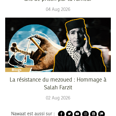
04
Aug
2026
La résistance du mezoued : Hommage à
Salah Farzit
02
Aug
2026
Nawaat est aussi sur :