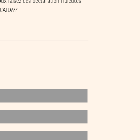
x faisez des declaration ridicules
l’AID???