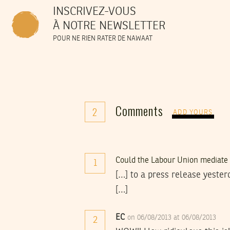
INSCRIVEZ-VOUS
À NOTRE NEWSLETTER
POUR NE RIEN RATER DE NAWAAT
Comments
2
ADD YOURS
Could the Labour Union mediate to 
1
[…] to a press release yeste
[…]
EC
on 06/08/2013 at 06/08/2013
2