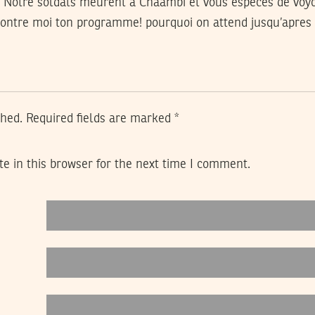
! Notre soldats meurent a Chaambi et vous especes de voyou
ontre moi ton programme! pourquoi on attend jusqu’apres 
shed.
Required fields are marked
*
e in this browser for the next time I comment.