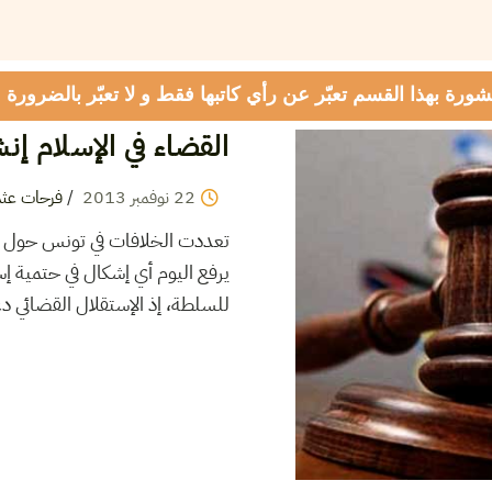
شورة بهذا القسم تعبّر عن رأي كاتبها فقط و لا تعبّر بالضرورة
القضاء في الإسلام إن
فرحات عثم
/
2013
نوفمبر
22
تعددت الخلافات في تونس حول موض
يرفع اليوم أي إشكال في حتمية إس
للسلطة، إذ الإستقلال القضائي د.