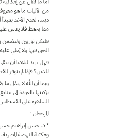
أما ما يُقال عن إمكانية
من الآليات ما هو معروف 
ديننا، لعدم الأخذ بمبد
مما يحفظ فلا يقاس علي.
فلنكن ثوريين ولنضمن ببل
الحق فيها ولا يُعلي عل.
فهل نريد لبلادنا أن تب
للدين؟ فإذا لم تتوفر ل.
وبما أن الله لا يبدّل م
تزكيتها بالعودة إلى منا،
الساهرة على القسطاس، ا!
المرجعان :
د. حسن إبراهيم حسن : في 
ومكتبة النهضة المصرية، القاهرة، .