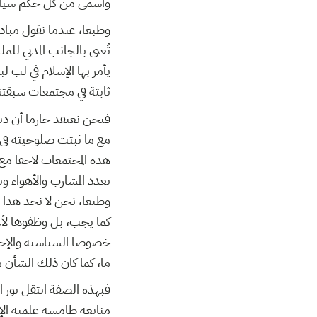
وأسمى من كل حكم سي.
وطبعا، عندما نقول مباد
تُعنى بالجانب المدني للم
يأمر بها الإسلام في لب ل
ثابتة في مجتمعات سبقتنا.
فنحن نعتقد جازما أن دين،
مع ما ثبتت صلوحيته في ال
هذه المجتمعات لاحقا مع
تعدد المشارب والأهواء وت.
وطبعا، نحن لا نجد هذا في
كما يجب، بل وظفوها لأ،
خصوصا السياسية والإجتما
ما، كما كان ذلك الشأن .
فبهذه الصفة انتقل نور ال
منابعه طامسة علمية الإ!