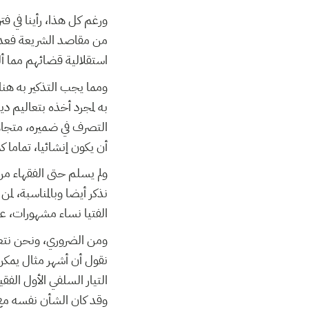
ورغم كل هذا، رأينا في ف
من مقاصد الشريعة فعدا أ
استقلالية قضائهم مما أ.
ومما يجب التذكير به هن
به لمجرد أخذه بتعاليم ،
التصرف في ضميره، متجاهل
أن يكون إنشائيا، تماما ك.
ولم يسلم حتى الفقهاء من
نذكر أيضا وبالمناسبة، لمن
الفتيا نساء مشهورات، .
ومن الضروري، ونحن نتعر
نقول أن أشهر مثال يمكن ا
التيار السلفي الأول ال.
وقد كان الشأن نفسه مع ا.