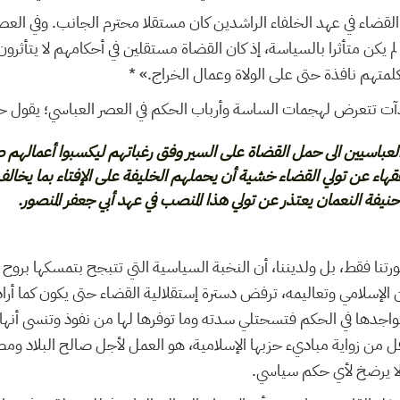
لقضاء في عهد الخلفاء الراشدين كان مستقلا محترم الجانب. وفي العصر
 يكن متأثرا بالسياسة، إذ كان القضاة مستقلين في أحكامهم لا يتأثرو
 وكلمتهم نافذة حتى على الولاة وعمال الخراج
الية يدآت تتعرض لهجمات الساسة وأرباب الحكم في العصر العباسي؛ 
عباسيين الى حمل القضاة على السير وفق رغباتهم ليكسبوا أعمالهم 
قهاء عن تولي القضاء خشية أن يحملهم الخليفة على الإفتاء بما يخالف 
 حنيفة النعمان يعتذر عن تولي هذا المنصب في عهد أبي جعفر المنصور
ثورتنا فقط، بل ولديننا، أن النخبة السياسية التي تتبجح بتمسكها بروح ال
ين الإسلامي وتعاليمه، ترفض دسترة إستقلالية القضاء حتى يكون كما أراد
لتواجدها في الحكم فتسحتلي سدته وما توفرها لها من نفوذ وتنسى أنها
ل من زواية مباديء حزبها الإسلامية، هو العمل لأجل صالح البلاد وم
 لا يرضخ لأي حكم سياسي