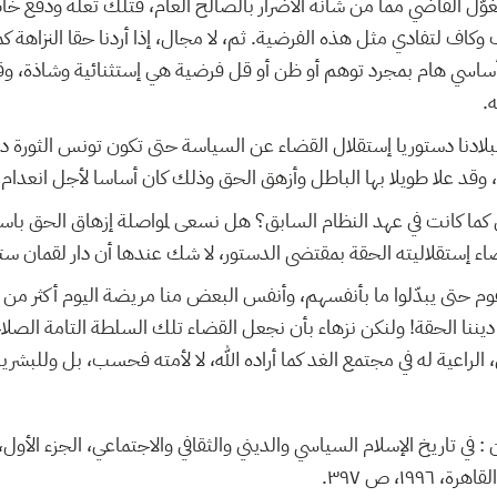
 تغوّل القاضي مما من شأنه الاضرار بالصالح العام، فتلك تعلة ودفع خا
وكاف لتفادي مثل هذه الفرضية. ثم، لا مجال، إذا أردنا حقا النزاهة ك
أ أساسي هام بمجرد توهم أو ظن أو قل فرضية هي إستثنائية وشاذة، وق
ه
ادنا دستوريا إستقلال القضاء عن السياسة حتى تكون تونس الثورة دول
يه، وقد علا طويلا بها الباطل وأزهق الحق وذلك كان أساسا لأجل انعدام
قى كما كانت في عهد النظام السابق؟ هل نسعى لمواصلة إزهاق الحق با
لقضاء إستقلاليته الحقة بمقتضى الدستور، لا شك عندها أن دار لقمان س
ا بقوم حتى يبدّلوا ما بأنفسهم، وأنفس البعض منا مريضة اليوم أكثر م
بع ديننا الحقة! ولنكن نزهاء بأن نجعل القضاء تلك السلطة التامة الصل
لراعية له في مجتمع الغد كما أراده الله، لا لأمته فحسب، بل وللبشر
تاريخ الإسلام السياسي والديني والثقافي والاجتماعي، الجزء الأول، دا
١٩٩٦، ص ٣٩٧