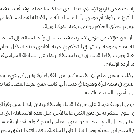
ترات عدة من تاريخ الإسلام، هذا الذي غدا كالحا مظلما وقد فُقدت فيه 
فرغ من فؤاد أم موسى، رأينا ما شاء الله من الأمثلة لقضاة شرفوا مه
لزمهم تحدّي الحاكم ورفض نزعته الديكتاتورية
ا أن من هؤلاء من عرّض لا حريته فحسب، بل وأيضا حياته، إلى تسلط 
دينه بعدم رضوخه لرغبتها في التحكم في حرية القاضي مبتغية، ككل نظام
ة وجوب بقاء القضاء في ديننا مستقلا ابتداء عن السلطة السياسية، ل
ما أراده الإسلام
 ذلك، ونحن نعلم أن القضاة كانوا من الفقهاء أولا وقبل كل شيء. ولعل
 يقدح في قيمة المرأة وقدرها في ديننا، أنها كانت ممن تعهد القضاء كما ت
على رأسهن السيدة عائشة
ض لهجمة شرسة على حرية القضاء واستقلاليته في بلادنا ممن يقرأ الإس
ليوم التذكير به لمن دفع الثمن غاليا لأجل مثل هذه الاستقلالة التي ن
فقيه آبن حنبل الذي سجنته دولة بني العباس لعدم قبوله الاذعان لأمرها
لشيخ اين تيمية، وهو المنظر الثاني للسلفية، وقد وافته المنية في سجن 