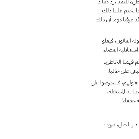
طيء للبمدأ، إذ هناك
ما يحتم علينا ذلك
د عرفنا دوما أن ذلك
ة القانون، فيعلو
 استقلالية القضاء
سم فهمنا الخاطيء
تبقى على حالها
ن عقولهم، فليحرصوا على
احيات، المستقلة
ية جمعاء
* ر الجيل، بيروت