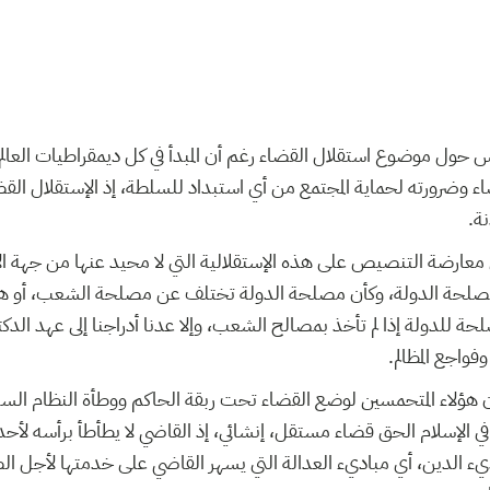
حول موضوع استقلال القضاء رغم أن المبدأ في كل ديمقراطيات العالم ل
اء وضرورته لحماية المجتمع من أي استبداد للسلطة، إذ الإستقلال الق
دنة
 معارضة التنصيص على هذه الإستقلالية التي لا محيد عنها من جهة ا
 مصلحة الدولة، وكأن مصلحة الدولة تختلف عن مصلحة الشعب، أو هك
حة للدولة إذا لم تأخذ بمصالح الشعب، وإلا عدنا أدراجنا إلى عهد الدكت
وفواجع المظالم
ن هؤلاء المتحمسين لوضع القضاء تحت ربقة الحاكم ووطأة النظام السي
ي الإسلام الحق قضاء مستقل، إنشائي، إذ القاضي لا يطأطأ برأسه لأحد
يء الدين، أي مباديء العدالة التي يسهر القاضي على خدمتها لأجل ال