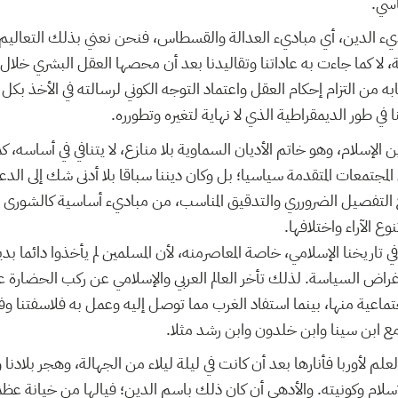
اسي
يء الدين، أي مباديء العدالة والقسطاس، فنحن نعني بذلك التعاليم ال
لة، لا كما جاءت به عاداتنا وتقاليدنا بعد أن محصها العقل البشري خلال
بابه من التزام إحكام العقل واعتماد التوجه الكوني لرسالته في الأخذ ب
 في طور الديمقراطية الذي لا نهاية لتغيره وتطورره
 الإسلام، وهو خاتم الأديان السماوية بلا منازع، لا يتنافي في أساسه، ك
مجتمعات المتقدمة سياسيا؛ بل وكان ديننا سباقا بلا أدنى شك إلى الدعوة
 التفصيل الضرورري والتدقيق المناسب، من مباديء أساسية كالشورى وا
نوع الآراء واختلافها
 تاريخنا الإسلامي، خاصة المعاصرمنه، لأن المسلمين لم يأخذوا دائما بدي
غراض السياسة. لذلك تأخر العالم العربي والإسلامي عن ركب الحضارة 
عية منها، بينما استفاد الغرب مما توصل إليه وعمل به فلاسفتنا وفقه
مع ابن سينا وابن خلدون وابن رشد مثلا
علم لأوربا فأنارها بعد أن كانت في ليلة ليلاء من الجهالة، وهجر بلادن
سلام وكونيته. والأدهى أن كان ذلك باسم الدين؛ فيالها من خيانة عظ