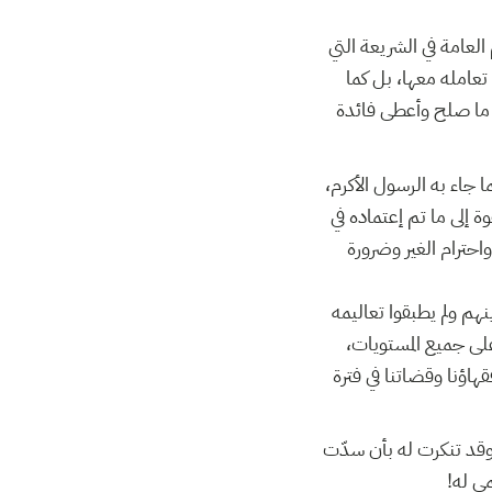
عامة في الشريعة التي
 تعامله معها، بل كما
كل ما صلح وأعطى فائدة
ما جاء به الرسول الأكرم
 إلى ما تم إعتماده في
حترام الغير وضرورة
نهم ولم يطبقوا تعاليمه
على جميع المستويات
اؤنا وقضاتنا في فترة
ا وقد تنكرت له بأن سدّت
مى له