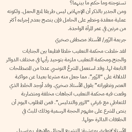
تستوجته وما حكم ما بينهما؟
ومن الجدير بالذكر أن الإجهاض ليس طريقا لمنع الحمل. ولكونه
عملية معقدة وخطير على الحامل فإن ينصح بعدم إجراءه أكثر
من مرتين في عمر المرأة الواحدة.
جريمة الزّور/ الأستاذ مصطفى صخري
لقد خلطت محكمة التعقيب خلطا فظيعا بين الجنايات
والجنح.ومحكمة التعقيب ملزمة بتوحيد رأيها في مختلف الدوائر
التابعة لها. وقد استعمل المشرعُ التونسي عددا من المصطلحات
للدلالة على “الزّور”. مما جعل منه مشرعا بعيدا عن مواكبة
العصر وتطوراته” يقول الأستاذ صخري. وقد أوجد الخلط الذي
وقعت فيه محكمة التعقيب اتجاهات مخلفة ومتضاربة
للتعاطي مع جُرمَي “الزور والتدليس”. فمن المطلوب اليوم أن
ينص المشرع على مفهوم الحجة الرسمية وذلك للبتّ في
الخلافات الدائرة حولها.
الأستاذ/ٍتوفيق بوعشبة: التشريع الجنائي والإرهاب وغسيل