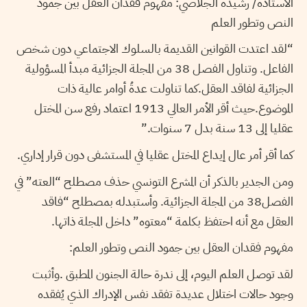
الأستاذة/ رشيدة الجلاصي: مفهوم فقدان العقل بين جمود
النص وتطور العلم
“لقد اعتدت القوانين القديمة بالسلوك الاجتماعي دون شخص
الفاعل. وتناول الفصل 38 من المجلة الجزائية مبدأ المسؤولية
الجزائية لفاقد العقل.كما تناولت عدةُ أوامر عالية ذات
الموضوع.حيث أقر الأمر العالي 1913 اعتماد رفع سن المختل
عقليا إلى 13 سنة بدل 7 سنوات.”
كما أقر أمر عال إيداع المختل عقليا في المستشفى دون قرار إداري.
ومن الجدير بالذكر أن المشرع التونسي حذف مصطلح “العته” في
الفصل38 من المجلة الجزائية. وأستبدله بمصطلح “فاقد
العقل مع أنه احتفظ بكلمة “معتوه” داخل المجلة ذاتها.
مفهوم فقدان العقل بين جمود النص وتطور العلم:
لقد توصل العلم اليوم، إلى ندرة حالة الجنون المطبق .وأثبت
وجود حالات اختلال عديدة تفقد نفس الإدراك الذي يُفقده