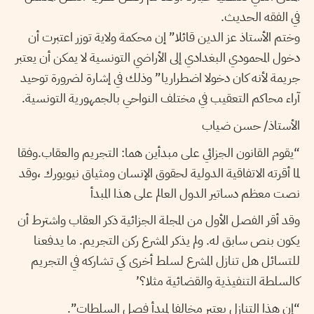
في الفقه الحديث.
وختم الأستاذ عز الدين قائلا” إن محكمة ولاية توزر اعتبرت أن
دخول المحمودي البغدادي إلى الأراضي التونسية لا يمكن أن يعتبر
جريمة ﻷنه كان دخولا اضطراريا” وذلك في إشارة لضرورة توحيد
آراء محاكم التعقيب في مختلف النواحي بالجمهورية التونسية.
اﻷستاذ/ حسن ضياب
“يقوم القانون الجزائي على مبدأين هما: التجريم والعقاب.وفقا
لما أقرته الاتفاقية الدولية لحقوق الإنسان ومثياق نيويورك ،وقد
نصت معظم دساتير الدول العالم على هذا المبدأ
وقد أقر الفصل الأول من المجلة الجزائية ذكر العقاب واشترط أن
يكون بنص سابق له. ولم يذكر المشرع ركن التجريم. ما يدفعنا
للتسائل هل تنازل المشرع لسلط أخرى كي تشاركه في التجريم
كالسلطة التنفيذية والقضائية مثلا؟’
“إن هذا التنازل يعتبر مخالفا لمبدأ فصل السلطات”.