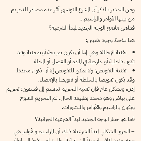
ومن الجدير بالذكر أن المشرع التونسي أقر عدة مصادر للتجريم
من بينها الأوامر والمراسيم…
فماهي ملامح الوجه الجديد لمبدأ الشرعية؟
هنا نلاحظ وجود تقنيتن:
تقنية الإحالة
: وهي إما أن تكون صريحة أو ضمنية وقد
تكون داخلية أو خارجية في المادة أو الفصل أو المجلة.
تقنية التفويض
: ولا يمكن للتفويض إلا أن يكون محددا.
وقد يكون تفويضا بالسلطة أو تفويضا بالإمضاء.
إذن، وبشكل عام فإن تقنية التحريم تنقسم إلى قسمين: تحريم
على بياض وهو محدد بطبيعة الحال. ثم التحريم المفتوح
ويكون بالمراسيم والأوامر والمنشورات.
فما هو خطر الوجه الجديد لمبدأ الشرعية الجزائية؟
–
الخرق الشكلي لمبدأ الشرعية:
ذلك أن المراسيم والأوامر هي
وجه جديد لمنافسة مبدأ الشرعية في ظل تنامي نفوذ السلطة