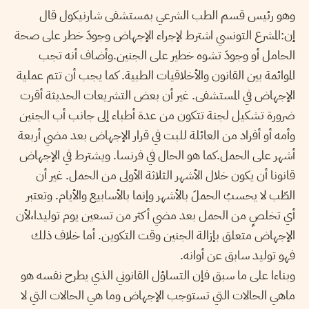
وهو رئيس قسم الطب الشرعي بمستشفى شارنيكول قال
إن:المشرع التونسي اشترط لإجراء الإجهاض وجودَ خطر على صحة
الحامل أو وجودَ تشوه خطير على الجنين.وأضاف أنه تجب
الموائمة بين القانون والأخلاقيات الطبية. كما يجب أن تتم عملية
الإجهاض في المستشفى. غير أن بعض التشريعات الحديثة أقرت
ضرورة تشكيل لجنة تتكون من عدة أطباء إلى جانب أب الجنين
وأمه أو أفراد من العائلة للبت في قرار الإجهاض بعد مضي أربعة
أشهر على الحمل.كما هو الحال في فرنسا. ويشترط في الإجهاض
قانونا أن يكون خلال الأشهر الثلاثة الأولى من الحمل. غير أن
الطّب لا يحسبُ الحملَ بالأشهر وإنما بالأسابيع والأيام. وتعتبر
أي تخلصٍ من الحمل بعد مضي أكثر من تسعين يوم توليدا،لأن
الإجهاض متعلق بإزالة الجنين وقت التكوين. أما خلاف ذلك
فهو توليد سابق عن أوانه.
وبناءا على ما سبق فإن التساؤل القانوني الذي يطرح نفسه هو
ماهي الحالات التي تستوجب الإجهاض وما هي الحالات التي لا