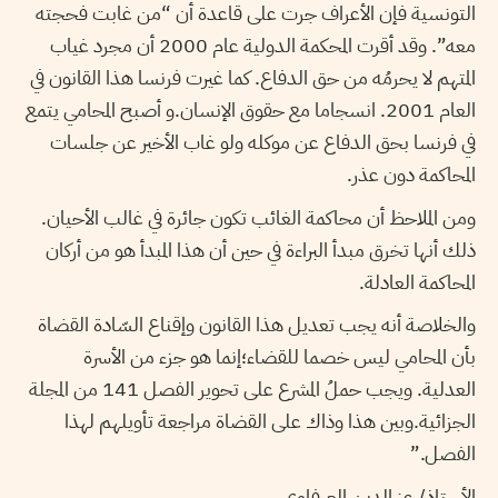
التونسية فإن الأعراف جرت على قاعدة أن “من غابت فحجته
معه”. وقد أقرت المحكمة الدولية عام 2000 أن مجرد غياب
المتهم لا يحرمُه من حق الدفاع. كما غيرت فرنسا هذا القانون في
العام 2001. انسجاما مع حقوق الإنسان.و أصبح المحامي يتمع
في فرنسا بحق الدفاع عن موكله ولو غاب الأخير عن جلسات
المحاكمة دون عذر.
ومن الملاحظ أن محاكمة الغائب تكون جائرة في غالب الأحيان.
ذلك أنها تخرق مبدأ البراءة في حين أن هذا المبدأ هو من أركان
المحاكمة العادلة.
والخلاصة أنه يجب تعديل هذا القانون وإقناع السّادة القضاة
بأن المحامي ليس خصما للقضاء؛إنما هو جزء من الأسرة
العدلية. ويجب حملُ المشرع على تحوير الفصل 141 من المجلة
الجزائية.وبين هذا وذاك على القضاة مراجعة تأويلهم لهذا
الفصل.”
الأستاذ/ عز الدين العرفاوي