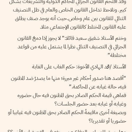
وقد اقتحم القانون الجزائي المحاكم الدولية والتشريعات بشكل
كبير. ونلاحظ تداخل القانون الخاص والعام في ظل التصنيف
الثنائي للقانون بين عام وخاص.حيث أنه يوجد صنف يطلق
عليه القانون المختلط كالقانون الإجتماعي مثلا.
وختم الأستاذ شفيق سعيد قائلا:” لا يجوز إذا دمجُ القانون
الجزائي في التصنيف الثنائي نظرا لما يشتمل عليه من قواعد
مختلطة”
الأستاذ /محمد الهادي الأخوة: حكم الغاب على الغابة
“أقصد هنا صدور أحكام غير مبررة؛ منها ما يصدرُ ضد المظنون
فيه، حالة غيابه عن المحاكمة.”
فماهي قيمة الحكم الصادر بحق المظنون فيه حال حضوره
وغيابه أو غيابه بعد حضور الجلسات؟
وبصيغة أخرى ماقيمةُ الحكم الصادر بحق المظنون فيه غيابيا أو
حضوريا أو تقديريا؟
وهل يحق للمحامي الدفاع عن حريفه في حالات غياب الأخير؟؟