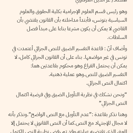
وهو رئيس قسم العلوم الإجرامية بكلية الحقوق والعلوم
السياسية بتونس، فأبتدأ مداخلته بأن القانون يقتضي بأن
القاضي لا يمكن أن يكون مشرعا بناءا على مبدأ فصل
السلطات.
وأضاف أنّ : قاعدة التفسير الضيق للنص الجزائي أعتمدت في
تونس في غير مواضعها. بناء على أن القانون الجزائي كامل، لا
يمكن أن يحتمل الفراغ وهو محكوم بقاعدتين هما:
التفسير الضيق للنص.وهو عملية ذهنية.
اكتمال النص الجزائي.
“ونحن نشكك في نظرية التأويل الضيق وفي فرضية اكتمال
النص الجزائي”
وهنا نذكر بقاعدة :”عدم التأويل مع النص الواضح”.ونذكر بأنه
لا مجال للإجتهاد مع النص.كما أن النص القانوني لا يحتمل إلا
المعنى الذي تقتضيه عبارته.وقد تم رفض نظرية النص المكتمل