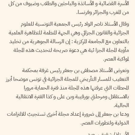
الأسرة القضائية و الأساتذة والباحثين والطلاب وضيوف من كل
من المغرب والجزائر وفرنسا.
وقال الأستاذ ناصر الواد رئيس الجمعية التونسية للعلوم
الجزائية والقانون الجزائي وهي الجهة المنظمة للتظاهرة العلمية
بالتعاون مع الجامعة المركزية : إن الرسالة الجوهرية من تخليد
مأوية المجلة الجزا ئية هي دعوة صريحة لتحديث هذه المجلة
لمواكبة العصر.
وتعرض الأستاذ مصطفى بن جعفر رئيس غرفة بمحكمة
التعقيب للمسار التأريخي للمجلة الجزائية في تونس موضحا أبرز
المحطات التي عرفتها هذه المجلة منذ فترة الحماية مرورا
بالاستقلال ومرحلتي بورقيبة وبن على و كذا الفترة الانتقالية
الحالية.
ودعا بن جعفر إلى ضرورة إعداد مجلة أخرى تستجيبُ للالتزامات
الدولية ولتطورات العصر.
الأستاذ/ شفيق سعيد