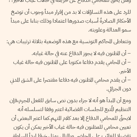
للرد على هذه التساؤلات لا بد من إقرار مبدأ وجوب أن توضحَ
الأحكامُ الصادرةُ أسبابَ صدورها اعتمادا وذلك بناءا على مبدأ
سمو العدالة وعلويته.
وتتعاطى المحاكم التونسية مع هذه الوضعية بثلاثة ترتيبات هي:
– أن المظنون فيه لا يجوز الدفاع عنه في حالة غيابه.
– أن المحامي يقدم دفاعا مكتوبا على المظنون فيه حالة غياب
الأخير.
– أن يقدم محامي المظنون فيه دفاعا مقتصرا على الشق المدني
دون الجزائي.
ومع أن المبدأ هو أنه لا جزاء بدون نص سابق للفعل المجرم،فإن
التنظيم المُتبع للجلسات القضائية اعتبر وفقا لتسلسله أنه
لايحقُ للمحامي الدفاع إلا بعد كلام المتهم.كما اعتبر البعض أن
تعيين محامي للمظنون فيه حالة غياب الأخير يمكن أن يكون
تفضيلا للغائب على الحاضر. وبالتالي يمثل خرقا لمبدأ المساواة