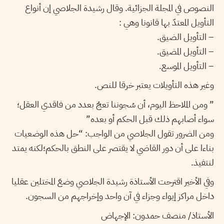
النصوص في المجلة الجزائية. وقال رشيدة الجلاصي إن أنواع
التأويل المعتدّ بها قانونا وهي :
– التأويل الضيق.
– التأويل المضيق.
– التأويل الموسع.
وغير هذه التأويلات يعتبر خرقا للنص.
” ومن الملاحظ اليوم، أن سُجوننا تعجُ بعدد من فاقدي العقل؛
سواء أصابهم ذلك قبل الحكم أو بعده”
ومن الضرور تقول الجلاصي من الواجب: “حل هذه الوضعيات
بناءا على أن دور القاضي لا يقتصر على النطق بالحكم؛لكنه يمتد
لنتفيذ.
وفي الأخير اقترحت الأستاذة رشيدة الجلاصي وضعَ المختلين عقليا
داخل مراكز إيواء وجزاء في آن واحد وإخراجهم من السجون.
الأستاذ/ منصف حمدون: الإجهاض