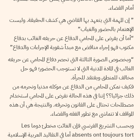
أمام القضاء.
” إن المهمة التي يتعهد بها القاضي هي كشف الحقيقة. وليست
الإهتمام بالحضور والغياب”
“أما أن يفرض على المحامي الدفاع عن حريفه الغائب بدفاع
مكتوب فهو إجراء مناقض مع مبدأ شفوية الإجراءات والدفاع”
“وبخصوص الصورة الثالثة التي تحصر دفاع المحامي عن حريفه
الغائب في المادة المدنية التي لا تستوجب الحضور؛ فهو حل
مخالف للمنطق ويفتقد للجرأة.
فكيف نمكن المحامي من الدفاع عن موكله مدنيا ونحرمه من
ذلك جزائيا؟؟ إننا في هذه الحالة نفرض على المحامي استخدام
مصطلحات تحتال على القانون وتحرفه. والنتيجة هي أن هذه
المواقف لا تتماشى مع تطور الفقه والقضاء.
وبحسب التشريع الفرنسي فإن الغائبَ مخطئ دوما Les
absents ont toujours tort أما في التقاليد العربية الإسلامية