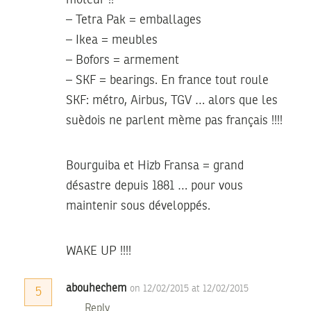
moteur !!
– Tetra Pak = emballages
– Ikea = meubles
– Bofors = armement
– SKF = bearings. En france tout roule
SKF: métro, Airbus, TGV … alors que les
suèdois ne parlent mème pas français !!!!
Bourguiba et Hizb Fransa = grand
désastre depuis 1881 … pour vous
maintenir sous développés.
WAKE UP !!!!
abouhechem
on 12/02/2015 at 12/02/2015
5
Reply