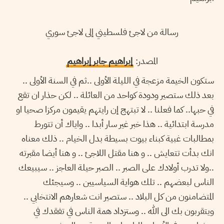
رسالة من لاجئ فلسطيني إلى لاجئ سوري
المصدر:
إبراهيم جابر إبراهيم
ستكون الخيمة مزعجة في الليلة الأولى ..ثم في السنة الأولى ..
بعد ذلك ستصير ودودة كواحد من العائلة .. لكن حذار ان تقع
في حبها.. كما فعلنا .. لا تبتهج إن رايتهم يقيمون مركزا صحيا او
مدرسة ابتدائية .. هذا خبر غير سار أبدا .. واياك أن تتورط
بمطالبات غبية كبناء بيوت بسيطة بدل الخيام .. ذلك معناه
انك بدأت تتعايش .. و هنا مقتل اللاجئ .. و هنا أيضا مقبرته
..ولا تدرب أولادك على الصبر .. الصبر حيلة العاجز .. سيبيعك
الناس لبعضهم .. تلك هواية السياسيين .. وسيجئك
المتضامنون من كل البلاد .. ستصير انت شعارهم الانتخابي ..
ويتقربون بك الى الله .. وستزداد همة الناس في تفقدك في