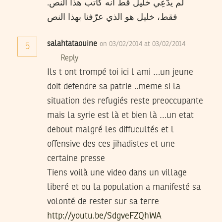
لم يدّعِي خليل قط أنه كاتب هذا النص.
فقط، خليل هو الذي عرّفنا بهذا النص
salahtataouine
on 03/02/2014 at 03/02/2014
5
Reply
Ils t ont trompé toi ici l ami …un jeune
doit defendre sa patrie ..meme si la
situation des refugiés reste preoccupante
mais la syrie est là et bien là …un etat
debout malgré les diffucultés et l
offensive des ces jihadistes et une
certaine presse
Tiens voilà une video dans un village
liberé et ou la population a manifesté sa
volonté de rester sur sa terre
http://youtu.be/SdgveFZQhWA