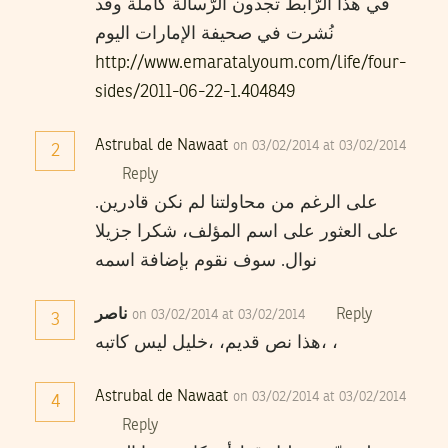
في هذا الرّابط تجدون الرّسالة كاملة وقد
نُشرت في صحيفة الإمارات اليوم
http://www.emaratalyoum.com/life/four-
sides/2011-06-22-1.404849
Astrubal de Nawaat
on 03/02/2014 at 03/02/2014
2
Reply
.على الرغم من محاولتنا لم نكن قادرين
على العثور على اسم المؤلف، شكرا جزيلا
نوال. سوف نقوم بإضافة اسمه
ناصر
Reply
on 03/02/2014 at 03/02/2014
3
هذا نص قديم، ،خليل ليس كاتبه، ،
Astrubal de Nawaat
on 03/02/2014 at 03/02/2014
4
Reply