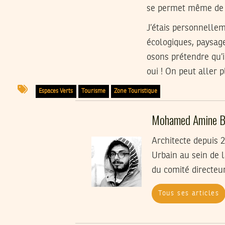
se permet même de f
J’étais personnellem
écologiques, paysage
osons prétendre qu’i
oui ! On peut aller 
Espaces Verts
Tourisme
Zone Touristique
Mohamed Amine B
Architecte depuis
Urbain au sein de l
du comité directeu
Tous ses articles