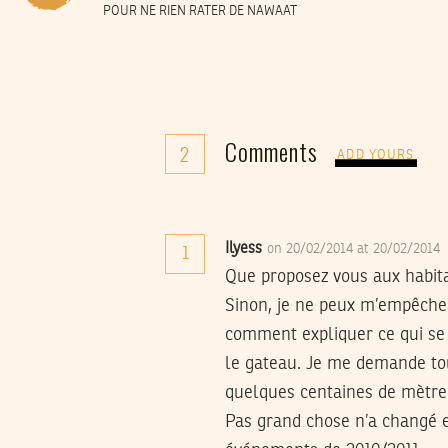
POUR NE RIEN RATER DE NAWAAT
Comments
2
ADD YOURS
Ilyess
on 20/02/2014 at 20/02/2014
1
Que proposez vous aux habitan
Sinon, je ne peux m’empêche
comment expliquer ce qui se p
le gateau. Je me demande tou
quelques centaines de mètre 
Pas grand chose n’a changé e