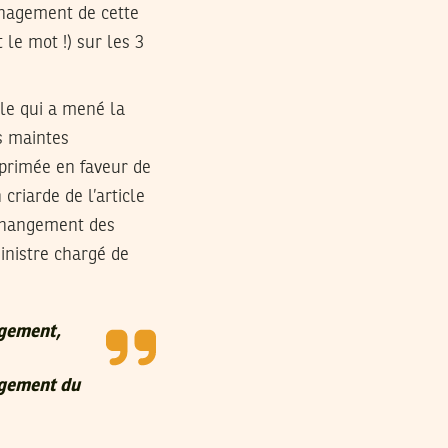
énagement de cette
le mot !) sur les 3
ale qui a mené la
ès maintes
xprimée en faveur de
criarde de l’article
 changement des
nistre chargé de
agement,
agement du