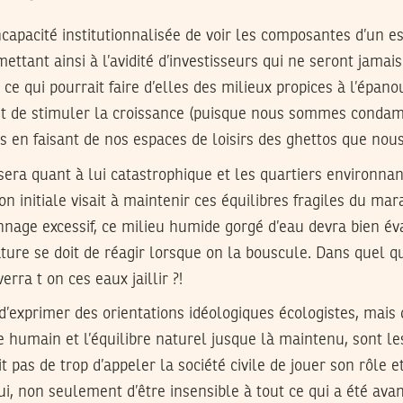
ncapacité institutionnalisée de voir les composantes d’un 
ettant ainsi à l’avidité d’investisseurs qui ne seront jamai
 ce qui pourrait faire d’elles des milieux propices à l’épan
 est de stimuler la croissance (puisque nous sommes condam
as en faisant de nos espaces de loisirs des ghettos que nous
sera quant à lui catastrophique et les quartiers environnan
on initiale visait à maintenir ces équilibres fragiles du marai
nnage excessif, ce milieu humide gorgé d’eau devra bien é
ture se doit de réagir lorsque on la bouscule. Dans quel qu
rra t on ces eaux jaillir ?!
ci d’exprimer des orientations idéologiques écologistes, mai
re humain et l’équilibre naturel jusque là maintenu, sont le
it pas de trop d’appeler la société civile de jouer son rôle 
ui, non seulement d’être insensible à tout ce qui a été a