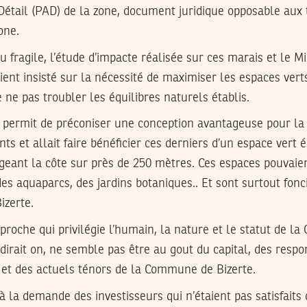
tail (PAD) de la zone, document juridique opposable aux 
one.
u fragile, l’étude d’impacte réalisée sur ces marais et le M
ent insisté sur la nécessité de maximiser les espaces verts
 ne pas troubler les équilibres naturels établis.
t permit de préconiser une conception avantageuse pour 
nts et allait faire bénéficier ces derniers d’un espace vert 
geant la côte sur près de 250 mètres. Ces espaces pouvaien
 des aquaparcs, des jardins botaniques.. Et sont surtout fon
zerte.
roche qui privilégie l’humain, la nature et le statut de 
irait on, ne semble pas être au gout du capital, des respo
 et des actuels ténors de la Commune de Bizerte.
 à la demande des investisseurs qui n’étaient pas satisfaits