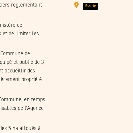
tiers réglementant
Bizerte
inistère de
 et de limiter les
la Commune de
équipé et public de 3
t accueillir des
cièrement propriété
la Commune, en temps
nsables de l’Agence
 des 5 ha alloués à