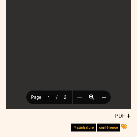
⬇︎ PDF
Magistrature
conférence