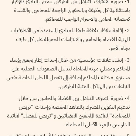
1- ضرورة الاعتراف المتبادل بين الطرفين ببعض المبادئ كالإقرار
باستقلالية كل وظيفة وبالحقوق الراجعة للمحامين والقضاة
كحصانة المحامي والاحترام الواجب للمحاكم.
2- إقامة علاقات لائقة طبقا للمبادئ المستمدة من الأخلاقيات
المهنية للقضاة والمحامين والالتزامات المحمولة على كل طرف
تجاه الآخر.
3- إنشاء علاقات مؤسسية من خلال إحداث إطار يجمع رؤساء
المحاكم وممثلي مهنة المحاماة لتذليل الصعوبات العملية على
مستوى مختلف المحاكم إضافة إلى تفعيل اللجان الخاصة بفض
النزاعات بين الهياكل الممثلة للطرفين.
4- ضرورة التعرف المتبادل بين القضاة والمحامين من خلال
تدعيم التكوين المشترك بالمعاهد المختصة وإحداث “تربص
للمحاماة” لفائدة الملحقين القضائيين و”تربص للقضاء” لفائدة
الدارسين بالمعهد الأعلى للمحاماة.
5- صياغة عدد من المبادئ تكون قاعدة للأخلاقيات المشتركة بين