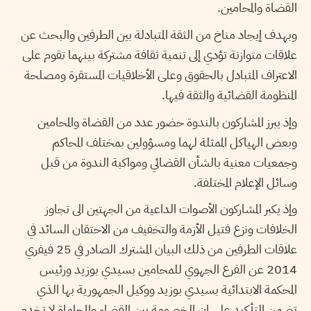
القضاة والمحامين.
وبهدف إيجاد مناخ من الثقة المتبادلة بين الطرفين والبحث عن
علاقات متوازنة تؤدي إلى تنمية ثقافة مشتركة بينهما تقوم على
الاعتراف المتبادل بالحقوق وعلى الأخلاقيات المستقرة ومصلحة
المنظومة القضائية والثقة فيها.
وإذ يبرز المشاركون بالندوة حضور عدد من القضاة والمحامين
وبعض الهياكل الممثلة لهما ومسؤولين بمختلف المحاكم
وجمعيات معنية بالشأن القضائي ومواكبة الندوة من قبل
وسائل الإعلام المختلفة.
وإذ يكبر المشاركون الأصوات الداعية من الجهتين الى تجاوز
الخلافات ونزع فتيل الأزمة والتخفيف من الاحتقان السائد في
علاقات الطرفين من ذلك البيان المشترك الصادر في 25 فيفري
2014 عن الفرع الجهوي للمحامين بسيدي بوزيد ورئيس
المحكمة الابتدائية بسيدي بوزيد ووكيل الجمهورية بها الذي
تضمن التأكيد على ان الخصومة بين القضاء والمحاماة لا تخدم