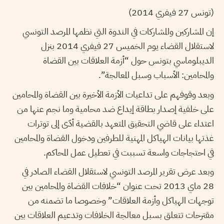
(تونس 27 فيفري 2014)
إن المشاركين والمشاركات في الندوة التي نظمها المرصد التونسي
لاستقلال القضاء يوم الخميس 27 فيفري 2014 بنزل
الديبلوماسي بتونس حول “أزمة العلاقات بين القضاة
والمحامين: الأسباب وسبل المعالجة”.
وبعد وقوفهم على تداعيات الأزمة الأخيرة بين القضاة والمحامين
على خلفية إصدار بطاقة إيداع ضد محامية وما نجم عنها من
اعتداء على قاضي التحقيق المتعهد بالقضية أدّى إلى توترات
غذتها بيانات الهياكل المهنية للطرفين ودخول القضاة والمحامين
في احتجاجات واسعة تسببت في تعطيل عمل المحاكم.
وبعد عرض تقرير المرصد التونسي لاستقلال القضاء الصادر في
28 ماي 2013 تحت عنوان “خلافات القضاة والمحامين بين
توجهات الهياكل وأزمة العلاقات” وخصوصا ما تضمنه من
مقترحات تتعلق بسبل معالجة الخلافات وتدعيم العلاقات بين