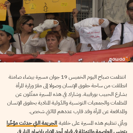
انتظمت صباح اليوم الخميس 19 جوان مسيرة بيضاء صامتة
انطلقت من ساحة حقوق الإنسان وصولا إلى مقرّ وزارة المرأة
بشارع الحبيب بورقيبة. وشارك في هذه المسيرة ممثّلون عن
المنظمات والجمعيات التونسية والدّولية المنادية بحقوق الإنسان
والمدافعة عن المرأة وقد قارب عددهم المائتي شخص.
ويأتي تنظيم هذه المسيرة على خلفية
الجريمة التي حدثت مؤخّرا
بتونس العاصمة والمتمثلة في قيام أحد الاباء بإضرام النار في