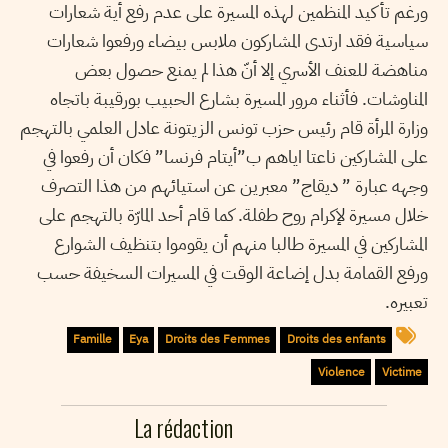
ورغم تأكيد المنظمين لهذه المسيرة على عدم رفع أية شعارات
سياسية فقد ارتدى المشاركون ملابس بيضاء ورفعوا شعارات
مناهضة للعنف الأسري إلا أنّ هذا لم يمنع حصول بعض
المناوشات. فأثناء مرور المسيرة بشارع الحبيب بورقيبة باتجاه
وزارة المرأة قام رئيس حزب تونس الزيتونة عادل العلمي بالتهجم
على المشاركين ناعتا اياهم ب”أيتام فرنسا” فكان أن رفعوا في
وجهه عبارة ” ديقاج” معبرين عن استيائهم من هذا التصرف
خلال مسيرة لإكرام روح طفلة. كما قام أحد المارّة بالتهجم على
المشاركين في المسيرة طالبا منهم أن يقوموا بتنظيف الشوارع
ورفع القمامة بدل إضاعة الوقت في المسيرات السخيفة حسب
تعبيره.
Famille
Eya
Droits des Femmes
Droits des enfants
Violence
Victime
La rédaction