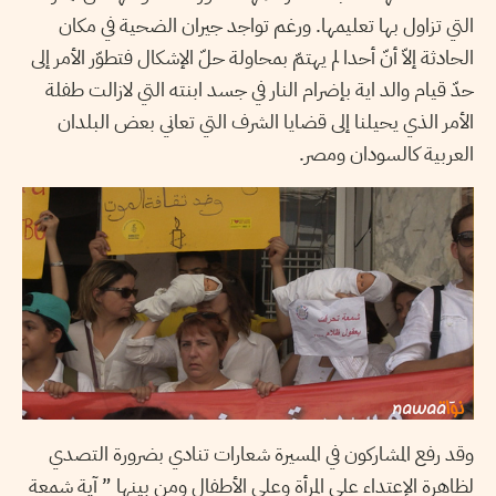
التي تزاول بها تعليمها. ورغم تواجد جيران الضحية في مكان
الحادثة إلاّ أنّ أحدا لم يهتمّ بمحاولة حلّ الإشكال فتطوّر الأمر إلى
حدّ قيام والد اية بإضرام النار في جسد ابنته التي لازالت طفلة
الأمر الذي يحيلنا إلى قضايا الشرف التي تعاني بعض البلدان
العربية كالسودان ومصر.
وقد رفع المشاركون في المسيرة شعارات تنادي بضرورة التصدي
لظاهرة الإعتداء على المرأة وعلى الأطفال ومن بينها ” آية شمعة