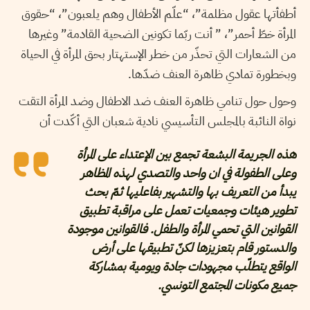
أطفأتها عقول مظلمة”، “علّم الأطفال وهم يلعبون”، “حقوق
المرأة خطّ أحمر”، ” أنت ربّما تكونين الضحية القادمة” وغيرها
من الشعارات التي تحذّر من خطر الإستهتار بحق المرأة في الحياة
وبخطورة تمادي ظاهرة العنف ضدّها.
وحول حول تنامي ظاهرة العنف ضد الاطفال وضد المرأة التقت
نواة النائبة بالمجلس التأسيسي نادية شعبان التي أكّدت أن
هذه الجريمة البشعة تجمع بين الإعتداء على المرأة
وعلى الطفولة في ان واحد والتصدي لهذه المظاهر
يبدأ من التعريف بها والتشهير بفاعليها ثمّ بحث
تطوير هيئات وجمعيات تعمل على مراقبة تطبيق
القوانين التي تحمي المرأة والطفل. فالقوانين موجودة
والدستور قام بتعزيزها لكنّ تطبيقها على أرض
الواقع يتطلّب مجهودات جادة ويومية بمشاركة
جميع مكونات المجتمع التونسي.