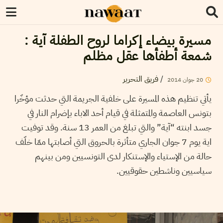
مسيرة بيضاء إكراما لروح الطفلة آية :
شمعة أطفأها عقل مظلم
/
فريق التحرير
20
جوان
2014
يأتي تنظيم هذه المسيرة على خلفية الجريمة التي حدثت مؤخّرا
بتونس العاصمة والمتمثلة في قيام أحد الاباء بإضرام النار في
جسد ابنته “آية” والتي تبلغ من العمر 13 سنة. وقد توفيت
اية يوم 7 جوان الجاري متأثرة بالحروق التي أصابتها ممّا خلّف
حالة من الإستياء والإستنكار لدى التونسيين ومن بينهم
سياسيين وناشطين حقوقيين.