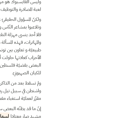
وليس الفايسبوك هو من 
لعبة المصادرة والتوظيف.
ولكنّ المسؤول الحقيقيّ عن
وتلاعبوا بمشاعر النّاس.
فلا أحد ينسى مهزلة النق
والمهاترات، فهذه المسأل
طبيعيّة و تعاون بين تون
الأحزاب كعادتها حاولت أ
البعض بقضيّة فلسطين ودم 
للكيان الصهيونيّ.
ولم تسقط بعد من الذاكرة 
واشنطن في سبيل نيل رضا 
مقزّز لعمليّة استغباء .
إنّ ما قد يظنّه البعض سل
مشهد صار معتادا
لسماس