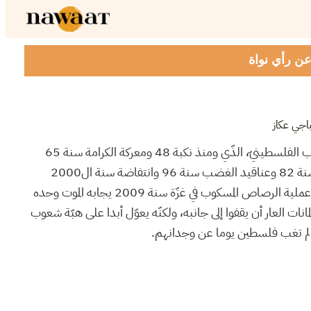
 عن رأي نواة
اجي عكاز
رمضان حزين آخر يمرّ على الشعب الفلسطينيّ، الذّي ومنذ نكبة 48 ومعركة الكرامة سنة 65
مرورا بهزيمة 67 وحصار بيروت سنة 82 وعناقيد الغضب سنة 96 وانتفاضة سنة ال2000
واجتياح رام اللّه بعدها بسنتين وعملية الرصاص المسكوب في غزّة سنة 2009 يجابه الموت وحده
مانات العار أن يقفوا إلى جانبه، ولكنّه يعوّل أبدا على هبّة شعوب
ن لم تغب فلسطين يوما عن وجدانهم