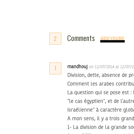
Comments
2
ADD YOURS
mandhouj
on 12/07/2014 at 12/07/
1
Division, dette, absence de p
Comment les arabes contribue
La question qui se pose est :
‘’le cas égyptien’’, et de l’a
israélienne’’ à caractère glob
A mon sens, il y a trois gra
1- La division de la grande so