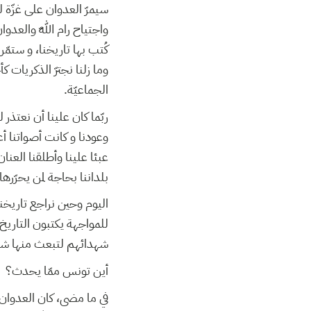
سيمرّ العدوان على غزّة 
واجتياح رام اللّه والعدوان على لبن
كُتب بها تاريخنا، و ستمّ
وما زلنا نجترّ الذكريات 
الجماعيّة.
ربّما كان علينا أن نعتذر
وعودنا و كانت أصواتنا أ
عبئا علينا وأطلقنا الع
بلداننا بحاجة لمن يحرّرها.
اليوم وحين نراجع تاريخنا
للمواجهة يكتبون التاريخ
شهدائهم لتبعث منها شهد.
أين تونس ممّا يحدث؟
في ما مضى، كان العدوان 