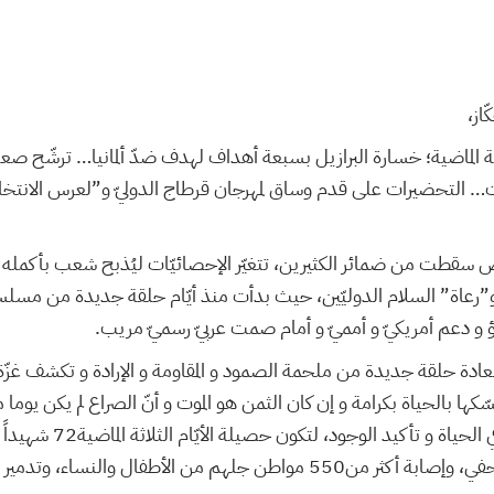
ّاز
ثة الماضية؛ خسارة البرازيل بسبعة أهداف لهدف ضدّ ألمانيا… ترشّح 
ت… التحضيرات على قدم وساق لمهرجان قرطاج الدوليّ و”لعرس الانتخاب
رض سقطت من ضمائر الكثيرين، تتغيّر الإحصائيّات ليُذبح شعب بأكمله
”رعاة” السلام الدوليّين، حيث بدأت منذ أيّام حلقة جديدة من مسلسل 
اطؤ و دعم أمريكيّ و أمميّ و أمام صمت عربيّ رسميّ مريب
عادة حلقة جديدة من ملحمة الصمود و المقاومة و الإرادة و تكشف غزّة
ها بالحياة بكرامة و إن كان الثمن هو الموت و أنّ الصراع لم يكن يوما 