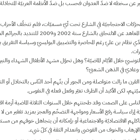
ير عن سخطه لا ضدّ العدوان فحسب بل ضدّ الأنظمة العربيّة المتخاذلة
رّكات الاحتجاجيّة في الشارع تحت أيّ مسميّات، فلم تتخلّف الأحزاب وال
العماليّة والطلاّبيّة وحتّى المعاهد عن الالتحاق بالشار
 نظام بن عليّ رغم المحاصرة والتضييق البوليسيّ وسياسة التفريق بال
هرات
نسيّ خلال الأيّام الماضيّة؟ وهل تحوّل مشهد الأطفال الشهداء والني
 وعاديّ في الذهن الشعبيّ؟
ة القرن ما زالت متواصلة ومن الجور أن يتّهم أحد النّاس بالتخاذل أو ال
يّتهم، لكن الأكيد أن الظرف تغيّر وفعل فعله في النفوس
 الناس على الصمت وقد طحنتهم خلال السنوات الثلاثة الماضية أزمة ا
ة إزاء سياسة رفع الأسعار ومواجهة التضخّم والعجز بمزيد تفقير من لا 
كلهم الاقتصاديّة والاجتماعية أو بإمكانه أن يتجاهل خوفهم من مستق
لإرهاب والخوف من الفوضى وانعدام الثقة في كلّ شيء