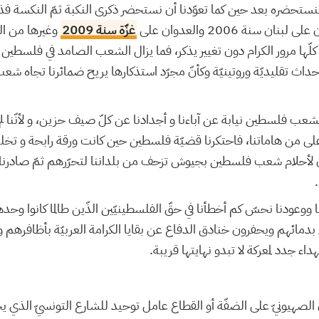
لنستحضره بعد حين كما تعوّدنا أن نستحضر ذكرى النكبة ثمّ النكسة ف
ان سنة 2006 والعدوان على
غزّة سنة 2009
وغيرها من اله
ر كلّها مرور الكرام دون تغيير يذكر، فما يزال الشعب الصامد في فلسطين
كأحداث تقليديّة وروتينيّة وكأنّ مجرّد استذكارها يريح ضمائرنا تجاه ش
 لشعب فلسطين نيابة عن آباءنا و أجدادنا عن كلّ صيف حزين، و لأنّنا ل
على من هاماتنا، فاحتكرنا قضيّة فلسطين حين كانت ورقة رابحة و تخل
نان لأحلام شعب فلسطين بجيوش تزحف من بلداننا لتحرّرهم ثمّ صادرن
 ووعودنا نحسّ كم أخطأنا في حقّ الفلسطينيّين الذّين طالما كانوا وحده
 بدمائهم ويحفرون خنادق الدفاع عن بقايا الكرامة العربيّة بأظافره
اء جدد لمعركة لا تبدو نهايتها قريبة
الصهيونيّ على الضفّة أو القطاع عامل توحيد للشارع التونسيّ الذي ي