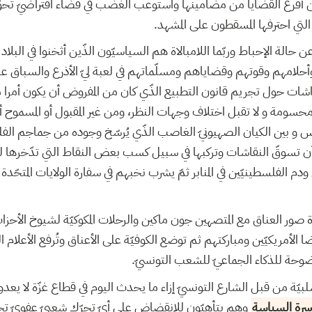
أفرغ القضايا من مضامينها واستوعب الغضب في فضاء افتراضيّ تحوّ
 التي احترفها المسقطون على المشهد
 حالة الإحباط وربّما اللامبالاة هم السياسيّون الذّين أثخنوا في البلاد خ
 وأحلامهم وقوتهم وقضاياهم ومسلّماتهم في لعبة ليّ الأذرع والسباق 
اشات حول تجريم قانون التطبيع الذّي كان من المفروض أن يكون أمرا م
ة محسومة و لا تقبل اختلاف وجهات النظر، ومن غير المقبول أو المسموح
س و بين الكيان الصهيونيّ الغاصب الذّي يُرسّخ وجوده من جماجم الف
ن تسوقّ النقاشات وتركبها في سبيل كسب بعض النقاط التي تدّخرها للحم
الفلسطينيّين في المنابر ثمّ يشرب نخبهم في سفارة الولايات المتحّدة ال
صور العناق مع المتصهين جون ماكين والرحلات المكوكيّة لشيوخ الأحزاب 
الأمريكيّين ومباركتهم ثم توضع الكوفيّة على الأعناق وتُرفع الأعلام 
مفضوحة للذكاء الجماعيّ للشعب التونسيّ
بيّة من قبل الشارع التونسيّ إزاء ما يحدث اليوم في قطاع غزّة لا يعدو
رة السياسة
وهم يتأهبّون للانقضاض على أيّ تحرّك شعبيّ عفويّ تجا