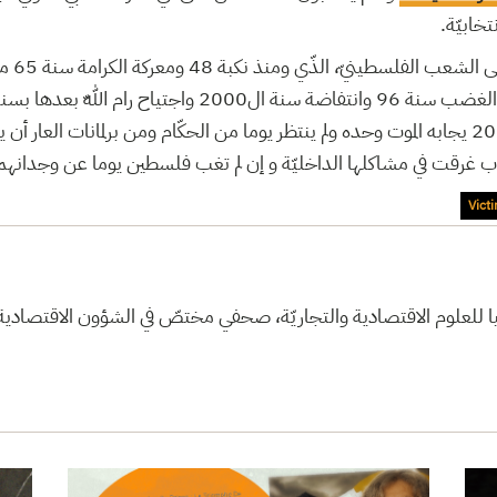
نتخابيّة
بيروت سنة 82 وعناقيد الغضب سنة 96 وانتفاضة سنة ال2000 واج
المسكوب في غزّة سنة 2009 يجابه الموت وحده ولم ينتظر يوما من الحكّام ومن برلمانات العار
عوب غرقت في مشاكلها الداخليّة و إن لم تغب فلسطين يوما عن وجدانه
Vict
العليا للعلوم الاقتصادية والتجاريّة، صحفي مختصّ في الشؤون الاقتصاد