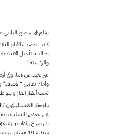
بقلم محمد سميح الباجي عك،
كانت حصيلة الأيام الثلا
يطالب بتأجيل الانتخابا
والرئاسيّة”…
غير بعيد عن هنا، وفي أ
وأمام تعامي “الأشقاء” و
تحت أنظار العالم و بتو.
وليخطّ الفلسطينيّون كال
عن معدنها الصلب و تمسّك،
سيدة، 10 مسنين، وصحفي، وإصابة أكثر من550 مواطن جلهم من الأطفال والنساء، وتدمير 103 منزل سكني.