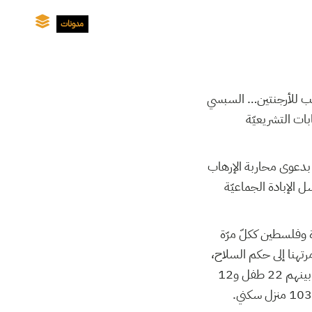
مدونات
صعب للأرجنتين… السبسي
ات التشريعيّة
 بدعوى محاربة الإرهاب
الإبادة الجماعيّة
 وفلسطين ككلّ مرّة
مرتهنا إلى حكم السلاح
بل صراع إرادات و رغبة في الحياة و تأكيد الوجود، لتكون حصيلة الأيّام الثلاثة الماضية72 شهيداً بينهم 22 طفل و12