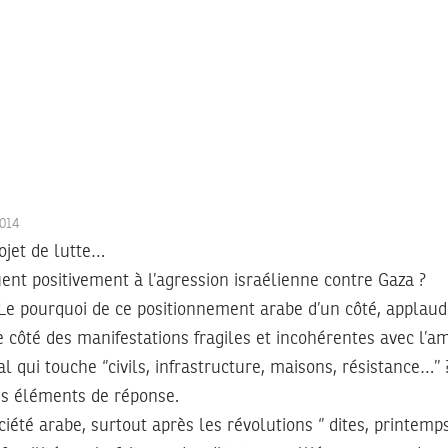
2014
rojet de lutte…
nt positivement à l’agression israélienne contre Gaza ?
 Le pourquoi de ce positionnement arabe d’un côté, applaudi
utre côté des manifestations fragiles et incohérentes avec l’
al qui touche ‘’civils, infrastructure, maisons, résistance…’’ 
nds éléments de réponse.
ciété arabe, surtout après les révolutions ‘’ dites, printemp