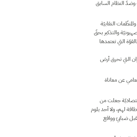
 وضدّ النظام السابق
منظّمات النقابيّة
ع سنة 2002 و2009 للتنديد بالجرائم الصهيونيّة والتذكير بحقّ
قوّة التي تعتمدها
ران التي تحرق أرض
تعامي عن معاناة
قتصاديّة جعلت من
طاقة لهم، ولا أحد يلوم
بل ضبابيّ وواقع