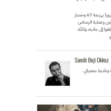
رمضان حزين آخر يمرّ على الشعب الفلسطينيّ، الذّي ومنذ نكبة 48 ومعركة الكرامة سنة 65 مرورا بهزيمة 67 وحصار
تياح رام اللّه بعدها بسنتين وعملية الرصاص
 أن يقفوا إلى جانبه، ولكنّه
م
Samih Beji Okkez
ية وناشط جمعياتي