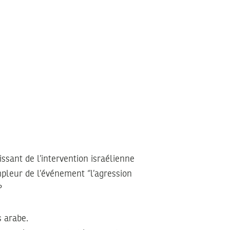
ssant de l’intervention israélienne
ampleur de l’événement ‘’l’agression
?
s arabe.