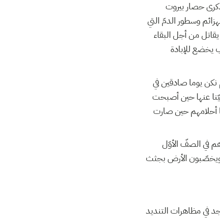
ذكرى حصار بيروت
زائم وسطور الدمّ التي
 يقاتل من أجل البقاء
عب يخضع للإبادة
م نكن يوما صادقين في
يّنا عنها حين أصبحت
ا أحلامهم حين صارت
م في الصفّ الأوّل
م ويخصّبون الأرض بجثث
جد في مظاهرات التنديد