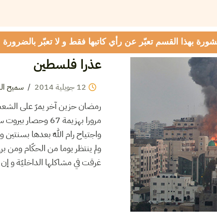
شورة بهذا القسم تعبّر عن رأي كاتبها فقط و لا تعبّر بالضرورة
عذرا فلسطين
سميح الب
/
2014
جويلية
12
ولم ينتظر يوما من الحكّام ومن برل
غرقت في مشاكلها الداخليّة و إ.