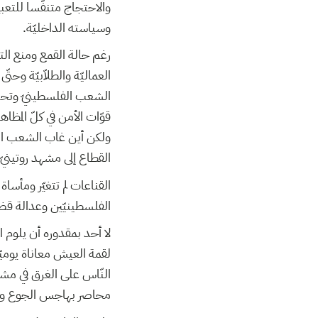
والاحتجاج متنفّسا للتعب
وسياسته الداخليّة.
رغم حالة القمع ومنع التح
الشعب الفلسطينيّ وتحدّي
قوّات الأمن في كلّ المظا.
ولكن أين غاب الشعب التو
القطاع إلى مشهد روتينيّ
القناعات لم تتغيّر ومأسا
الفلسطينيّين وعدالة قض.
لا أحد بمقدوره أن يلوم
لقمة العيش معاناة يوميّ
النّاس على الغرق في مشا
محاصر بهاجس الجوع وا.