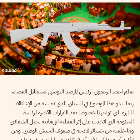
بقلم احمد الرحموني، رئيس المرصد التونسي لاستقلال القضاء،
ربما يبدو هذا الموضوع في السياق الذي نعيشه من الإشكالات
البارزة التي تواجهنا خصوصا بعد القرارات الأخيرة لرئاسة
الحكومة التي اتخذت على إثر العملية الإرهابية بجبل الشعانبي
وما خلفته من خسائر فادحة في صفوف الجيش الوطني. ومن
الأكيد أن عددا كبيرا قد رأى في تلك الإجراءات ردا ضروريا و