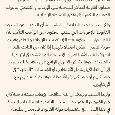
مطلوبا لمقاومة المظاهر المشجعة على الإرهاب و التصدي لدعوات
العنف و التكفير التي تغذي الأنشطة الإرهابية.
ولكي نتجنب منذ البداية كل التباس بشأن الحديث عن الحدود
القانونية للإجراءات التي سنتها الحكومة من الواجب التأكيد بأن
تلك القرارات الحكومية – التي تضمنت الإيقاف و الغلق وتقييد
حرية التعبير – يمكن احتمالا تفهمها إذا كان من الثابت يقينا
انطباقها على الأشخاص و المؤسسات التي لا شك في ارتباطها
بالشبكات الإرهابية لكن الأمر في الواقع على خلاف ذلك بالنظر
الى أن انطباقها يشمل الأشخاص أو المؤسسات “المشتبه” في
مشاركتهم أو مشاركتها في الأنشطة الإرهابية أو تعاونهم مع
الإرهابيين.
ولهذا السبب وبهدف ان تتم مكافحة الإرهاب بصفة ناجعة كان
من الضروري التفكير حول السبل الملائمة لمطابقة التدابير المتخذة
في هذا الشأن مع مقتضيات دولة القانون. فلا مجال بطبيعة