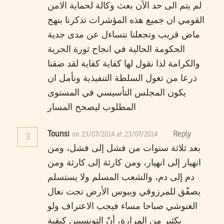
لم يتم الى حد الآن بعث وكالة لحماية الامن
القومي ان جميع هذه المؤشرات تذكرنا بنهج
ماض قريب وتجعلنا نتساءل عن مدى جدية
الحكومة الحالية في انجاح ثورة الحرية
والكرامة لذا نقول لها كفاية كفاية لقد ضقنا
ذرعا من تغول السلطة التنفيذية ونأمل ان
يكون المجلس التأسيسي في المستوى
المطلوب ليصحح المسار
Tounsi
Reply
on 23/07/2014 at 23/07/2014
3
بعد ثلاثة سنوات من فشل إلى فشل، ومن
انهيار إلى انهيار، ومن كارثة إلى كارثة ومن
دم إلى دم، والشعب المسلم ولا يستسلم
يصفّق للمرزوقي ويبوس الأرض تحت نعال
الغنوشي صباحا مساء فيجب الاعتراف ولو
بكثير من المرارة، أنّ التونسيين كبقية