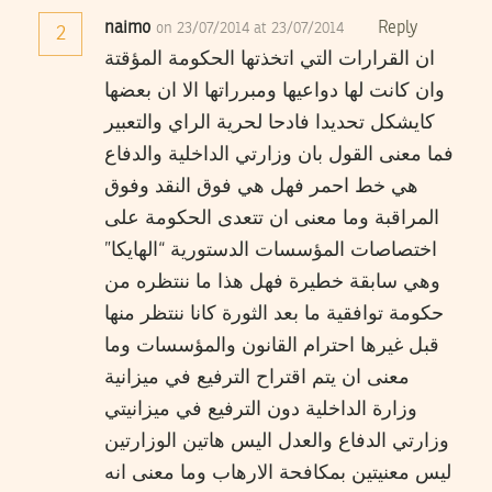
naimo
Reply
on 23/07/2014 at 23/07/2014
2
ان القرارات التي اتخذتها الحكومة المؤقتة
وان كانت لها دواعيها ومبرراتها الا ان بعضها
كايشكل تحديدا فادحا لحرية الراي والتعبير
فما معنى القول بان وزارتي الداخلية والدفاع
هي خط احمر فهل هي فوق النقد وفوق
المراقبة وما معنى ان تتعدى الحكومة على
اختصاصات المؤسسات الدستورية “الهايكا”
وهي سابقة خطيرة فهل هذا ما ننتظره من
حكومة توافقية ما بعد الثورة كانا ننتظر منها
قبل غيرها احترام القانون والمؤسسات وما
معنى ان يتم اقتراح الترفيع في ميزانية
وزارة الداخلية دون الترفيع في ميزانيتي
وزارتي الدفاع والعدل اليس هاتين الوزارتين
ليس معنيتين بمكافحة الارهاب وما معنى انه