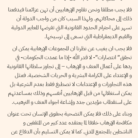
فلا يجب مطلقا ونحن نقاوم الإرهابيين أن تهن عزائمنا فيدفعنا
ذلك إلى محاكاتهم. ولهذا السبب كان من واجب الدولة أن
تسهر على احترام الحدود القانونية التي تفرضها المعايير الدولية
والقيم الديمقراطية التي نسعى إلى ترسيخها.
فلا يجب ان يغيب عن نظرنا ان المجموعات الإرهابية يمكن ان
تحقق” انتصارات”- لا قدر الله -إذا ما عمدت الحكومات- في
ردها على أعمال العنف و الإرهاب – إلى تجاوز سلطاتها القانونية
و الإعتداء على الكرامة البشرية و الحريات الشخصية. فمثل
هذه التجاوزات و الإعتداءات لا تصطبغ فقط بعدم الشرعية بل
يمكن استغلالها من قبل الإرهابيين أنفسهم وذلك بمساعدتهم
على استقطاب مؤيدين جدد وإشاعة اجواء العنف و الترهيب.
وبناء على ذلك فلا يمكن التضحية بحقوق الإنسان تحت عنوان
مكافحة الإرهاب خلافا لما يعتقده عدد كبير من المثقفين و
الناشطين بالمجتمع المدني. كما لا يمكن التسليم بأن الدفاع عن