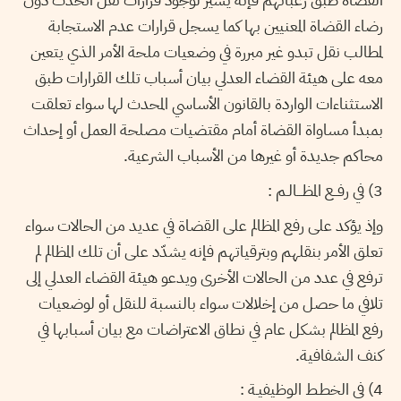
رضاء القضاة المعنيين بها كما يسجل قرارات عدم الاستجابة
لمطالب نقل تبدو غير مبررة في وضعيات ملحة الأمر الذي يتعين
معه على هيئة القضاء العدلي بيان أسباب تلك القرارات طبق
الاستثناءات الواردة بالقانون الأساسي المحدث لها سواء تعلقت
بمبدأ مساواة القضاة أمام مقتضيات مصلحة العمل أو إحداث
محاكم جديدة أو غيرها من الأسباب الشرعية.
3) في رفــع المظـــالـم :
وإذ يؤكد على رفع المظالم على القضاة في عديد من الحالات سواء
تعلق الأمر بنقلهم وبترقياتهم فإنه يشدّد على أن تلك المظالم لم
ترفع في عدد من الحالات الأخرى ويدعو هيئة القضاء العدلي إلى
تلافي ما حصل من إخلالات سواء بالنسبة للنقل أو لوضعيات
رفع المظالم بشكل عام في نطاق الاعتراضات مع بيان أسبابها في
كنف الشفافية.
4) في الخطـط الوظيفيـة :