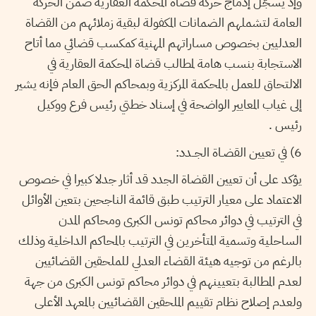
وإذ يسجّل إدماج حركة قضاة المحكمة العقارية ضمن الحركة
العامة لتشملهم الضمانات المكفولة لبقية زملائهم من القضاة
العدليين بخصوص مساراتهم المهنية كمكسب قضائي مما أتاح
الاستجابة بنسب هامة لمطالب قضاة المحكمة العقارية في
الالتحاق للعمل بالمحكمة المركزية وبمحاكم الحق العام فإنه يشير
إلى غياب المعايير الواضحة في إسناد خطتي رئيس فرع ووكيل
رئيس .
6) في تعيين القضـاة الجــدد:
يؤكد على أن تعيين القضاة الجدد قد أثار جدلا كبيرا في خصوص
الاعتماد على معيار الترتيب طبق قائمة الناجحين بتعين الأوائل
في الترتيب في دوائر محاكم تونس الكبرى ومحاكم المدن
الساحلية وتسمية المتأخرين في الترتيب بالمحاكم الداخلية وذلك
بالرغم من توجيه هيئة القضاء العدلي للملحقين القضائيين
لعدم المطالبة بتعيينهم في دوائر محاكم تونس الكبرى من جهة
ولعدم إصلاح نظام تقييم الملحقين القضائيين بالمعهد الأعلى