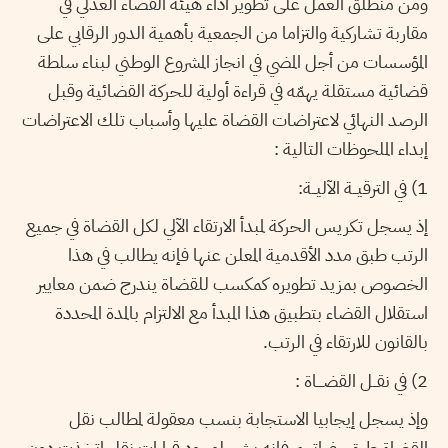
ومن منطلق العمل على تطوير أداء هيئة القضاء العدلي في
مقاربة تشاركية والتزاما من الجمعية بأهمية الدور الرقابي على
المؤسسات من أجل المضي في انجاز المشروع الوطني لبناء سلطة
قضائية مستقلة يهمّه في قراءة أولية للحركة القضائية وقبل
الرصد النهائي لاعتراضات القضاة عليها وأسباب تلك الاعتراضات
إبداء الملحوظات التالية :
1) في الترقيــة الآليــة:
إذ يسجل تكريس الحركة لمبدأ الارتقاء الآلي لكل القضاة في جميع
الرتب طبق مدد الأقدمية المعلن عنها فإنه يطالب في هذا
الخصوص بمزيد تطويره كمكسب للقضاة يندرج ضمن معايير
استقلال القضاء بتطبيق هذا المبدأ مع الالتزام بالمدة المحددة
بالقانون للارتقاء في الرتب.
2) في نقــل القضـــاة :
وإذ يسجل إيجابيا الاستجابة بنسب معقولة لمطالب نقل
القضاة طبق رغباتهم فإنه يشير لوجود قرارات نقل اتخذت دون