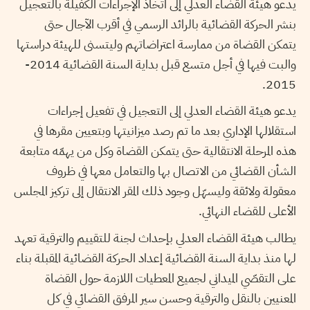
يدعو هيئة القضاء العدلي إلى اتخاذ الإجراءات الكفيلة بالتعجيل
بنشر الحركة القضائية بالرائد الرسمي في أقرب الآجال حتى
يتمكن القضاة من ممارسة اعتراضاتهم وليتسنى للهيئة دراستها
والبت فيها في أجل متسع قبل بداية السنة القضائية 2014-
2015.
يدعو هيئة القضاء العدلي إلى التعجيل في تفعيل إجراءات
استقلالها الإداري بعد ما تم رصد ميزانيتها وبتعيين مقرها في
هذه المرحلة الانتقالية حتى يتمكن القضاة وكل من يهمّه متابعة
الشأن القضائي من الاتصال بها والتعامل معها في ظروف
معقولة ولائقة وليسهّل وجود ذلك المقر الانتقال إلى تركيز المجلس
الأعلى للقضاء النهائي.
يطالب هيئة القضاء العدلي بإحداث لجنة للتقييم والترقية تعهد
لها منذ بداية السنة القضائية إعداد الحركة القضائية المقبلة بناء
على التقصّي الميداني لجميع المعطيات اللازمة حول القضاة
المعنيين بالنقل والترقية وحسن سير المرفق القضائي في كل