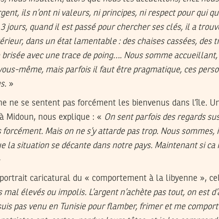
gent, ils n’ont ni valeurs, ni principes, ni respect pour qui qu
3 jours, quand il est passé pour chercher ses clés, il a trou
térieur, dans un état lamentable : des chaises cassées, des t
e brisée avec une trace de poing…. Nous somme accueillant, i
vous-même, mais parfois il faut être pragmatique, ces pers
s.
»
e ne se sentent pas forcément les bienvenus dans l’île. Un
 à Midoun, nous explique : «
On sent parfois des regards sus
 forcément. Mais on ne s’y attarde pas trop. Nous sommes, 
e la situation se décante dans notre pays. Maintenant si ca 
»
portrait caricatural du « comportement à la libyenne », cel
al élevés ou impolis. L’argent n’achète pas tout, on est d’
uis pas venu en Tunisie pour flamber, frimer et me comport