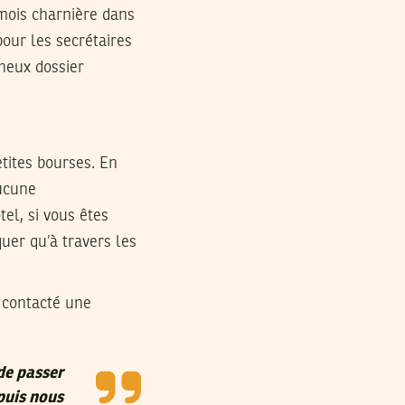
 mois charnière dans
our les secrétaires
ineux dossier
etites bourses. En
aucune
el, si vous êtes
uer qu’à travers les
 contacté une
de passer
 puis nous