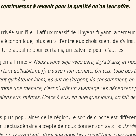
t continueront à revenir pour la qualité qu’on leur offre.
rrivée sur l’île : l’afflux massif de Libyens fuyant la terreu
e économique, plusieurs d’entre eux choisissent de s’y inst
e. Une aubaine pour certains, un calvaire pour d’autres.
gion affirme: «
Nous avons déjà vécu cela, il y’a 3 ans, et 
n tant qu’habitant, j’y trouve mon compte. On leur loue des 
ant qu’hôtelier idem, ils ont de l’argent, ils consomment, on e
comme une menace, c’est plutôt un avantage : ils dépensent 
isiens eux-mêmes. Grâce à eux, en quelques jours, on fait de
 plus populaires de la région, le son de cloche est différen
un septuagénaire accepte de nous donner son avis : «
Ils vi
s, nous insultent, alors que nous les accueillons, chez nous,