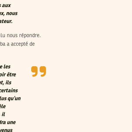
s aux
ux, nous
ateur.
ulu nous répondre.
rba a accepté de
e les
ir être
, ils
certains
lus qu’un
èle
 il
dra une
 venus