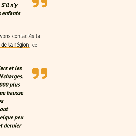
S’il n’y
s enfants
vons contactés la
 de la région
, ce
rs et les
décharges.
 000 plus
une hausse
os
tout
uelque peu
t dernier