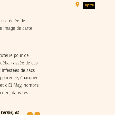
Djerba
privilégiée de
te image de carte
tutelle pour de
e débarrassée de ces
t infestées de sacs
 apparence, épargnée
et d’El May, nombre
rrien, dans les
terres, et