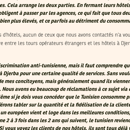
s. Cela arrange les deux parties. En fermant leurs hôtel
s obligent à passer par les agences, ce qui fait que tous de
bien plus élevés, et ce parfois au détriment du consomm
s d’hôtels, aucun de ceux que nous avons contactés n’a vo
e entre les tours opérateurs étrangers et les hôtels à Dje
iscrimination anti-tunisienne, mais il faut comprendre qu
à Djerba pour une certaine qualité de services. Sans voulo
 de mes concitoyens, mais généralement quand ils viennent
. Nous avons eu beaucoup de réclamations à ce sujet via 
ême si je dois vous concéder que le Tunisien consomme p
rons tabler sur la quantité et la fidélisation de la client
n européen vient et loge dans les meilleures conditions,
 2 à 3 fois dans les 2 ans qui suivent, le tunisien revien
 Si vous voyez les clients de nos hôtels, ils sont tous déjà