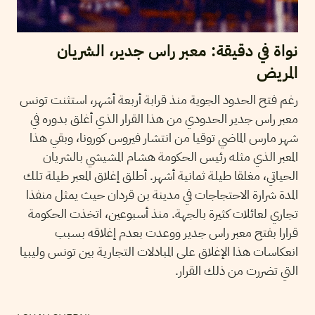
نواة في دقيقة: معبر راس جدير، الشريان
المريض
رغم فتح الحدود الجوية منذ قرابة أربعة أشهر، استثنت تونس
معبر راس جدير الحدودي من هذا القرار الذي أغلق بدوره في
شهر مارس الماضي توقيا من انتشار فيروس كورونا، وبقي هذا
المعبر الذي مثله رئيس الحكومة هشام المشيشي بالشريان
الحياتي، مغلقا طيلة ثمانية أشهر. أطلق إغلاق المعبر طيلة تلك
المدة شرارة الاحتجاجات في مدينة بن قردان حيث يمثل منفذا
تجاري لعائلات كثيرة بالجهة. منذ أسبوعين، اتخذت الحكومة
قرارا بفتح معبر راس جدير ووعدت بعدم إغلاقه بسبب
انعكاسات هذا الإغلاق على المبادلات التجارية بين تونس وليبيا
التي تضررت من ذلك القرار.