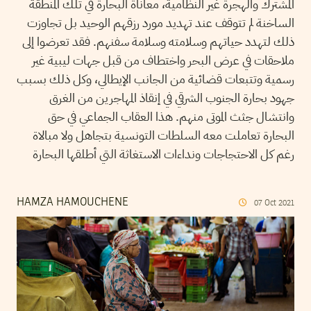
المشترك والهجرة غير النظامية، معاناة البحارة في تلك المنطقة
الساخنة لم تتوقف عند تهديد مورد رزقهم الوحيد بل تجاوزت
ذلك لتهدد حياتهم وسلامته وسلامة سفنهم. فقد تعرضوا إلى
ملاحقات في عرض البحر واختطاف من قبل جهات ليبية غير
رسمية وتتبعات قضائية من الجانب الإيطالي، وكل ذلك بسبب
جهود بحارة الجنوب الشرقي في إنقاذ المهاجرين من الغرق
وانتشال جثث الموتى منهم. هذا العقاب الجماعي في حق
البحارة تعاملت معه السلطات التونسية بتجاهل ولا مبالاة
رغم كل الاحتجاجات ونداءات الاستغاثة التي أطلقها البحارة
HAMZA HAMOUCHENE
07
Oct
2021