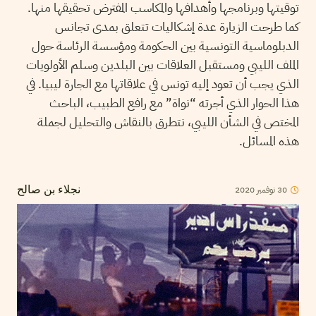
توقيتها وبرنامجها وأهدافها والمكاسب المفترض تحقيقها منها.
كما طرحت الزيارة عدة إشكاليات تتعلق بمدى تجانس
الدبلوماسية التونسية بين الحكومة ومؤسسة الرئاسة حول
الملف الليبي ومستقبل العلاقات بين البلدين وسلم الأولويات
الذي يجب أن تعود إليه تونس في علاقاتها مع الجارة ليبيا. في
هذا الحوار الذي أجرته “نواة” مع رافع الطبيب، الباحث
المختص في الشأن الليبي، نتطرق بالنقاش والتحليل لجملة
هذه المسائل.
30
نوفمبر
2020
نجلاء بن صالح