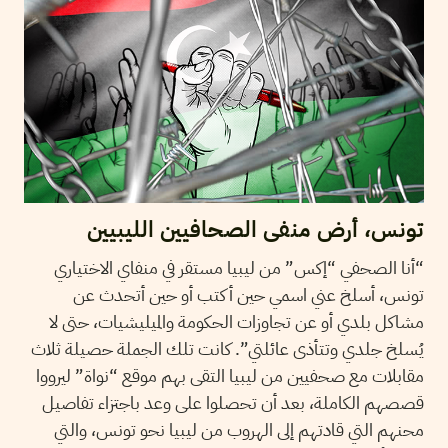
تونس، أرض منفى الصحافيين الليبيين
“أنا الصحفي “إكس” من ليبيا مستقر في منفاي الاختياري
تونس، أسلخ عني اسمي حين أكتب أو حين أتحدث عن
مشاكل بلدي أو عن تجاوزات الحكومة والميليشيات، حتى لا
يُسلخ جلدي وتتأذى عائلتي”. كانت تلك الجملة حصيلة ثلاث
مقابلات مع صحفيين من ليبيا التقى بهم موقع “نواة” ليرووا
قصصهم الكاملة، بعد أن تحصلوا على وعد باجتزاء تفاصيل
محنهم التي قادتهم إلى الهروب من ليبيا نحو تونس، والتي