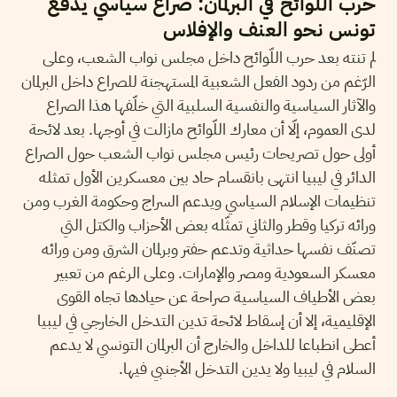
حرب اللوائح في البرلمان: صراع سياسي يدفع
تونس نحو العنف والإفلاس
لم تنته بعد حرب اللّوائح داخل مجلس نواب الشعب، وعلى
الرّغم من ردود الفعل الشعبية المستهجنة للصراع داخل البرلمان
والآثار السياسية والنفسية السلبية التي خلّفها هذا الصراع
لدى العموم، إلّا أن معارك اللّوائح مازالت في أوجها. بعد لائحة
أولى حول تصريحات رئيس مجلس نواب الشعب حول الصراع
الدائر في ليبيا انتهى بانقسام حاد بين معسكرين الأول تمثله
تنظيمات الإسلام السياسي ويدعم السراج وحكومة الغرب ومن
ورائه تركيا وقطر والثاني تمثّله بعض الأحزاب والكتل التي
تصنّف نفسها حداثية وتدعم حفتر وبرلمان الشرق ومن ورائه
معسكر السعودية ومصر والإمارات. وعلى الرغم من تعبير
بعض الأطياف السياسية صراحة عن حيادها تجاه القوى
الإقليمية، إلا أن إسقاط لائحة تدين التدخل الخارجي في ليبيا
أعطى انطباعا للداخل والخارج أن البرلمان التونسي لا يدعم
السلام في ليبيا ولا يدين التدخل الأجنبي فيها.