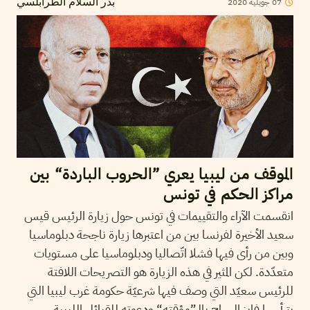
07
جويلية
2020
بدر السلام الطرابلسي
الموقف من ليبيا يعري ”الحروب الباردة“ بين
مراكز الحكم في تونس
انقسمت الآراء والتقييمات في تونس حول زيارة الرئيس قيس
سعيد الأخيرة لفرنسا بين من اعتبرها زيارة ناجحة دبلوماسيا
وبين من رأى فيها فشلا اتّصاليا ودبلوماسيا على مستويات
متعدّدة. لكن المثير في هذه الزيارة هو التصريحات اللافتة
للرئيس سعيّد التي وصف فيها شرعيّة حكومة غرب ليبيا التي
يترأسها فايز السراج بالـ”مؤقته“ ودعوته للقبائل الليبية