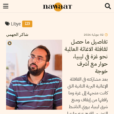
Libye
123
02
جويلية
2026
شاكر الجهمي
تفاصيل ما حصل
لقافلة الاغاثة العالمية
نحو غزة في ليبيا،
حوار مع أشرف
خوجة
بعد مشاركته في القافلة
الإغاثية البرية الثانية التي
كانت متجهة إلى غزة وما
رافقها من إيقاف ومنع
شرق ليبيا، يروي الناشط
التونسي المفرج عنه مؤخرا