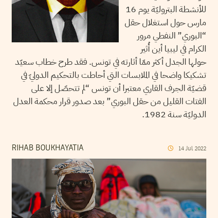
للأنشطة البتروليّة يوم 16
مارس حول استغلال حقل
“البوري” النفطي مرور
الكرام في ليبيا أين أُثير
حولها الجدل أكثر ممّا أثارته في تونس. فقد طرح خطاب سعيّد
تشكيكا واضحا في الملابسات التي أحاطت بالتحكيم الدوليّ في
قضيّة الجرف القاري معتبرا أن تونس “لم تتحصّل إلا على
الفتات القليل من حقل البوري” بعد صدور قرار محكمة العدل
الدوليّة سنة 1982.
RIHAB BOUKHAYATIA
14
Jul
2022