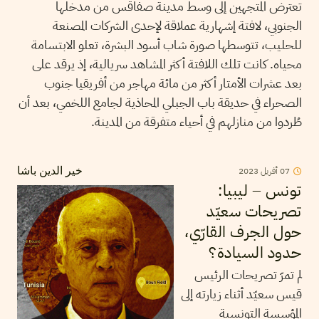
تعترض المتجهين إلى وسط مدينة صفاقس من مدخلها
الجنوبي، لافتة إشهارية عملاقة لإحدى الشركات المصنعة
للحليب، تتوسطها صورة شاب أسود البشرة، تعلو الابتسامة
محياه. كانت تلك اللافتة أكثر المشاهد سريالية، إذ يرقد على
بعد عشرات الأمتار أكثر من مائة مهاجر من أفريقيا جنوب
الصحراء في حديقة باب الجبلي المحاذية لجامع اللخمي، بعد أن
طُردوا من منازلهم في أحياء متفرقة من المدينة.
07
أفريل
2023
خير الدين باشا
تونس – ليبيا:
تصريحات سعيّد
حول الجرف القارّي،
حدود السيادة؟
لم تمرّ تصريحات الرئيس
قيس سعيّد أثناء زيارته إلى
المؤسسة التونسية