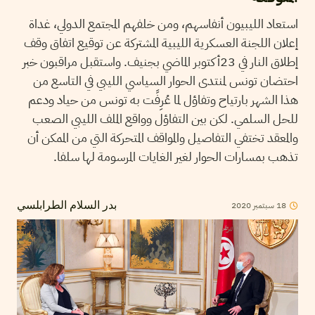
استعاد الليبيون أنفاسهم، ومن خلفهم المجتمع الدولي، غداة
إعلان اللجنة العسكرية الليبية المشتركة عن توقيع اتفاق وقف
إطلاق النار في 23أكتوبر الماضي بجنيف. واستقبل مراقبون خبر
احتضان تونس لمنتدى الحوار السياسي الليبي في التاسع من
هذا الشهر بارتياح وتفاؤل لما عُرِفًت به تونس من حياد ودعم
للحل السلمي. لكن بين التفاؤل وواقع الملف الليبي الصعب
والمعقد تختفي التفاصيل والمواقف المتحركة التي من الممكن أن
تذهب بمسارات الحوار لغير الغايات المرسومة لها سلفا.
18
سبتمبر
2020
بدر السلام الطرابلسي