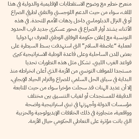
منعرج خطير مع وضوح الاستقطابات الإقليمية والدولية في هذا
الملف، سواء من حيث الدعم اللوجستي والتقني لطرفي الصراع
أو في النزال الدبلوماسي داخل ردهات الأمم المتحدة. في هذه
الأثناء، يشتد أوار الصراع في محور عسكري جديد قرب الحدود
التونسية مع إعلان حكومة الوفاق الوطني المعترف بها دوليا
لعملية “عاصفة السلام” التي استهدفت بسط السيطرة على
بعض المدن الساحلية وعلى قاعدة الوطية الاستراتيجية كبرى
قواعد الغرب الليبي. تشكل مثل هذه التطورات تحديا
مستجدا للموقف التونسي من الأزمة الذي أعلن انخراطه منذ
البداية في سياق الحل السلمي للصراع والتزام الحياد الإبجابي،
إلا أن عديد الهنات قد سجلت مؤخرا سواء من حيث المتابعة
الدقيقة للمستجدات أو لغياب التنسيق بين مختلف
مؤسسات الدولة وأجهزتها في تبني استراتيجية واضحة
وواقعية، متجاوزة في ذلك الخلافات الإيديولوجية والحزبية
التي باتت مؤثرة على التعاطي الحكومي حيال الأزمة.