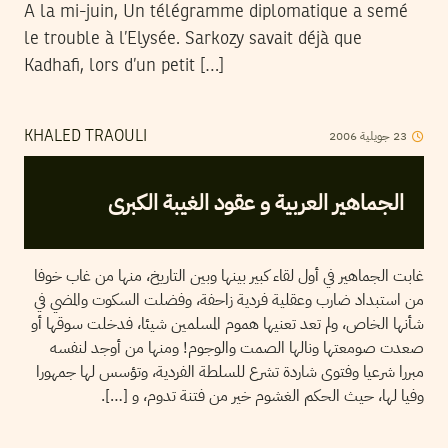
A la mi-juin, Un télégramme diplomatique a semé
le trouble à l’Elysée. Sarkozy savait déjà que
Kadhafi, lors d’un petit […]
2006
جويلية
23
KHALED TRAOULI
الجماهير العربية و عقود الغيبة الكبرى
غابت الجماهير في أول لقاء كبير بينها وبين التاريخ، منها من غاب خوفا
من استبداد ضارب وعقلية فردية زاحفة، وفضلت السكوت والمضي في
شأنها الخاص، ولم تعد تعنيها هموم المسلمين شيئا، فدخلت سوقها أو
صعدت صومعتها ونالها الصمت والوجوم! ومنها من أوجد لنفسه
مبررا شرعيا وفتوى شاردة تشرع للسلطة الفردية، وتؤسس لها جمهورا
وفيا لها، حيث الحكم الغشوم خير من فتنة تدوم، و […].