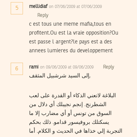
mellidiaf
on 07/06/2009 at 07/06/2009
5
Reply
c est tous une meme mafia,tous en
profitent.Ou est la vraie opposition?Ou
est passe l argent?le pays est a des
annees lumieres du developpement
rami
Reply
on 09/06/2009 at 09/06/2009
6
إلى السيد شرشبيل المثقف,
البلاغة لاتعني الذكاء أو القدرة على لعب
الشطرنج. إنجم نجيبلك أي دلال من
السوق من تونس أو أي مضارب إلا ما
يسكتلك بروفيسور قدامو. ذلك بحكم
التجربة إلي خذاها في الحديث و الكلام. أما