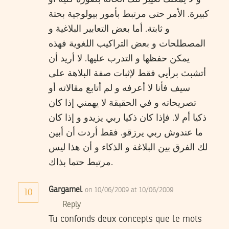
كبيرة. الأمر حتى مرتبط بأمور بيولوجية بحتة
و ثابتة. أما بعض التعابير البلاغية و
المصطلحات و بعض التراكيب اللغوية فهذه
يمكن حفظها و التدرب عليها. لا أريد أن
أتشبث برأيي فقط لإثبات صفة البلاهة على
سيف فأنا لا أعرفه و لم أتابع مقالاته أو
تصريحاته و في الحقيقة لا يهمني إذا كان
ذكيا أم لا. فإذا كان ذكيا ربي يزيدو و إذا كان
ما عندوش ربي يرزقو. فقط أردت أن أبين
لك الفرق بين البلاغة و الذكاء و أن هذا ليس
مرتبط حتما بذاك.
Gargamel
on 10/06/2009 at 10/06/2009
10
Reply
Tu confonds deux concepts que le mots