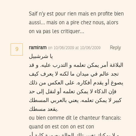
Saif n’y est pour rien mais en profite bien
aussi… mais on a pire chez nous, alors
on va pas les critiquer…
ramiram
Reply
on 10/06/2009 at 10/06/2009
9
يا شرشبيل
البلاغة أمر يمكن تعلمه و التدرب عليه. و قد
تجد عالم في ميدان ما لكنه لا يعرف كيف
يصوغ أو يقدم أفكاره. على العكس من ذلك
فإن الذكاء لا يمكن تعلمه أو لنقل إلى حد
كبير لا يمكن تعلمه. يعني بالعربي المسطك
يقعد مسطك.
ou bien comme dit le chanteur francais:
quand on est con on est con
و لا يمكنك تغيير تلك الحالة بصورة كلية أو