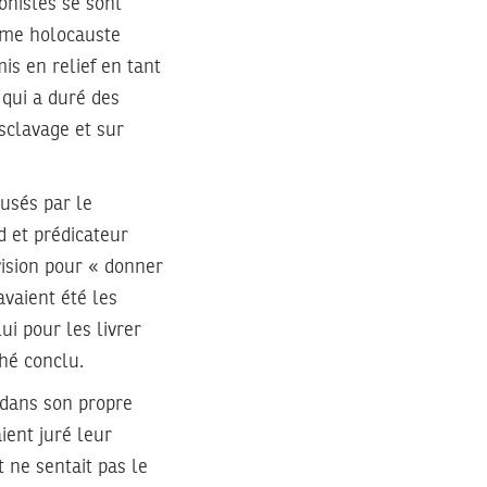
onistes se sont
erme holocauste
is en relief en tant
 qui a duré des
esclavage et sur
usés par le
d et prédicateur
vision pour « donner
avaient été les
ui pour les livrer
ché conclu.
 dans son propre
ient juré leur
t ne sentait pas le