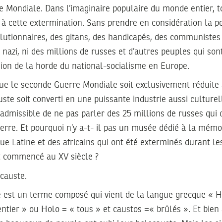
 Mondiale. Dans l’imaginaire populaire du monde entier, to
 à cette extermination. Sans prendre en considération la p
olutionnaires, des gitans, des handicapés, des communistes
 nazi, ni des millions de russes et d’autres peuples qui so
sion de la horde du national-socialisme en Europe.
que le seconde Guerre Mondiale soit exclusivement réduite 
auste soit converti en une puissante industrie aussi cultur
admissible de ne pas parler des 25 millions de russes qui 
rre. Et pourquoi n’y a-t- il pas un musée dédié à la mémo
ue Latine et des africains qui ont été exterminés durant l
t commencé au XV siècle ?
ocauste.
 est un terme composé qui vient de la langue grecque « 
entier » ou Holo = « tous » et caustos =« brûlés ». Et bien 