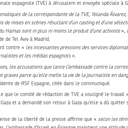
ionale espagnole (TVE) à Jérusalem et envoyée spéciale à G
amatiques de la correspondante de la TVE, Yolanda Álvarez
ivis de mises en scènes résultant d’un casting et d’une sélect
 du Hamas sont ni plus ni moins le produit d’une activiste
», 
e de Tel Aviv à Madrid.
nt contre «
les incessantes pressions des services diplomat
rnalistes et les médias espagnols
».
sses, les accusations que lance l’ambassade contre la corr
t graves parce qu’elle mette la vie de la journaliste en dan
ésidente de RSF Espagne, citée dans le communiqué.
 que le comité de rédaction de TVE a souligné le travail «
Gaza et a demandé son retour à Gaza qu’elle a dû quitter 
fense de la liberté de la presse affirme que «
selon les tém
as, l’ambassade d’Israël en Espagne maintient une attitude