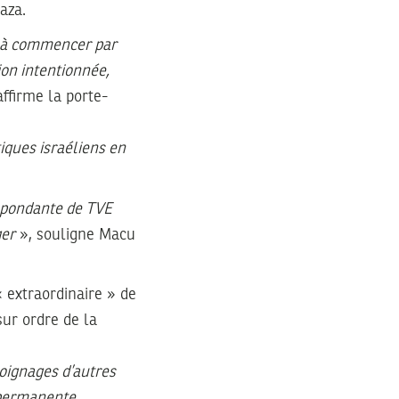
aza.
, à commencer par
ion intentionnée,
affirme la porte-
iques israéliens en
espondante de TVE
ger
», souligne Macu
 extraordinaire » de
sur ordre de la
oignages d’autres
 permanente