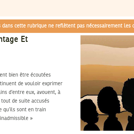
és dans cette rubrique ne reflètent pas nécessairement les 
ntage Et
ient bien être écoutées
ntinuent de vouloir exprimer
ins d’entre eux, avouent, à
e tout de suite accusés
e qu’ils sont en train
inadmissible »