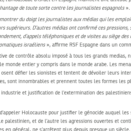
 chantage de toute sorte contre les journalistes espagnols
».
ontrer du doigt les journalistes aux médias qui les emploie
s supérieurs. D’autres médias ont confirmé ces pressions,
ondement, d’appels téléphoniques et de visites au siège des
omatiques israéliens
», affirme RSF Espagne dans un com
ative de contrôle absolu imposé à tous les grands medias,
le monde entier y compris dans le monde arabe. Les menac
osent défier les sionistes et tentent de dévoiler leurs inte
es, sont innombrables et prennent toutes les formes les p
ndustrie et justification de l’extermination des palestinien
’appeler Holocauste pour justifier le génocide auquel les 
e palestinien, et de l’autre les agressions ouvertes et cont
s en général, ne s’arrêtent plus depuis presque un siècle