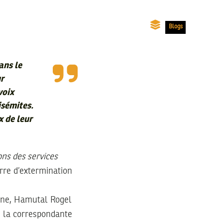
Blogs
ans le
ur
voix
isémites.
x de leur
ons des services
rre d’extermination
gne, Hamutal Rogel
s, la correspondante