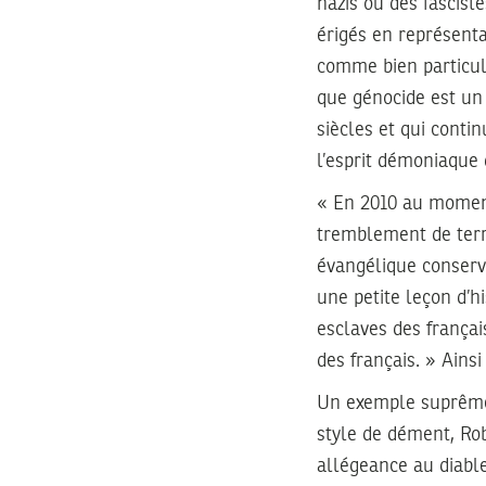
nazis ou des fascist
érigés en représenta
comme bien particuli
que génocide est un 
siècles et qui contin
l’esprit démoniaque 
« En 2010 au moment
tremblement de terre
évangélique conserva
une petite leçon d’h
esclaves des français
des français. » Ainsi
Un exemple suprême 
style de dément, Rob
allégeance au diable