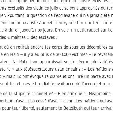
es beaucoup de peuple ont subi leur holocauste. Mais les si
nts exclusifs des victimes juifs et se sont appropriés du t
er. Pourtant la question de l’esclavage qui n’a jamais été m
énorme holocauste à « petit feu », une horreur terrifiante
ue à durer jusqu’à nos jours. En voici un petit rappel sur l’
des « maîtres » des esclaves :
 où on retirait encore les corps de sous les décombres ca
 en Haïti – il y a eu plus de 300.000 victimes – le révéren
teur Pat Robertson apparaissait sur les écrans de la télé
istoire » aux téléspectateurs usaméricains : « Les haïtiens 
 » mais ils ont évoqué le diable et ont juré un pacte avec l
 sont les choses. Et le diable avait accepté l’accord et mar
de la stupidité criminelle? – Bien sûr que si. Néanmoins,
ertson n’avait pas cessé d’avoir raison. Les haïtiens qui ava
 pour leur liberté, seulement le Belzébuth qui leur arrivai