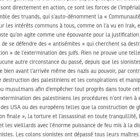
 sont directement en action, ce sont les forces de l’impéria
mble des truands, qui s’auto-dénomment la « Communauté 
ur les intérêts communs à tous, comme on l’a vu en Irak, e
uste qu’on agite comme une épouvante pour la justification
» de se défendre des « antisémites » qui cherchent sa destr
ition » de l’extermination des juifs. Rien ne prouve une tell
ucune autre circonstance du passé, depuis que les sionist
 ce bien avant l’arrivée même des nazis au pouvoir, par cont
e destruction des palestiniens et les conspirations et mani
ou musulmans afin d’empêcher tout progrès dans toute cet
’extermination des palestiniens les procédures n’ont rien à e
s des USA ou des européens telles que la construction de g
on finale », la torture et l’assassinat en toute tranquillité, 
t les vieillards avec l’énorme puissance de feu mis à la di
nistes. Les colons sionistes ont dépassé tous leurs maîtres