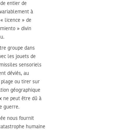
de entier de
nvariablement à
 « licence » de
miento » divin
u.
tre groupe dans
vec les jouets de
 missiles sensoriels
ent déviés, au
 plage ou tirer sur
ation géographique
x ne peut être dû à
e guerre.
ée nous fournit
catastrophe humaine