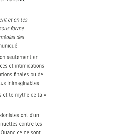
nt et en les
 sous forme
 médias des
muniqué.
 non seulement en
es et intimidations
ntions finales ou de
lus inimaginables
s et le mythe de la «
sionistes ont d’un
inuelles contre les
. Quand ce ne sont