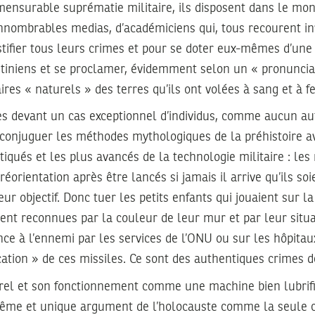
ensurable suprématie militaire, ils disposent dans le mon
’innombrables medias, d’académiciens qui, tous recourent i
stifier tous leurs crimes et pour se doter eux-mêmes d’une
tiniens et se proclamer, évidemment selon un « pronuncia
res « naturels » des terres qu’ils ont volées à sang et à fe
s devant un cas exceptionnel d’individus, comme aucun au
su conjuguer les méthodes mythologiques de la préhistoire a
tiqués et les plus avancés de la technologie militaire : les
éorientation après être lancés si jamais il arrive qu’ils soi
ur objectif. Donc tuer les petits enfants qui jouaient sur la
ment reconnues par la couleur de leur mur et par leur situ
e à l’ennemi par les services de l’ONU ou sur les hôpitau
cation » de ces missiles. Ce sont des authentiques crimes d
urel et son fonctionnement comme une machine bien lubrifi
même et unique argument de l’holocauste comme la seule 