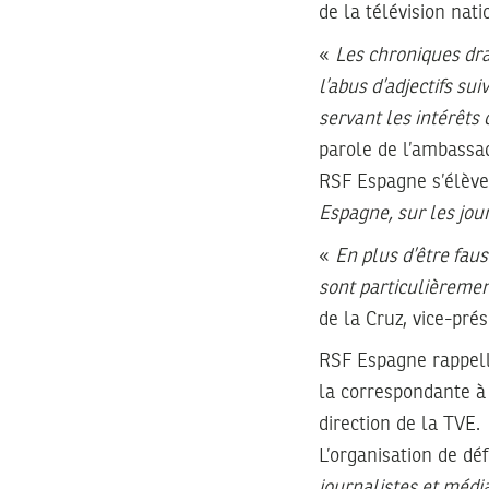
de la télévision nat
«
Les chroniques dr
l’abus d’adjectifs su
servant les intérêts
parole de l’ambassad
RSF Espagne s’élève
Espagne, sur les jou
«
En plus d’être fau
sont particulièremen
de la Cruz, vice-pr
RSF Espagne rappelle
la correspondante à 
direction de la TVE.
L’organisation de dé
journalistes et médi