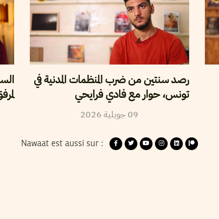
رصد سنتين من ضرب المنظمات المدنية في
الس“
تونس، حوار مع فادي فرايحي
لمرف
2026
جويلية
09
Nawaat est aussi sur :