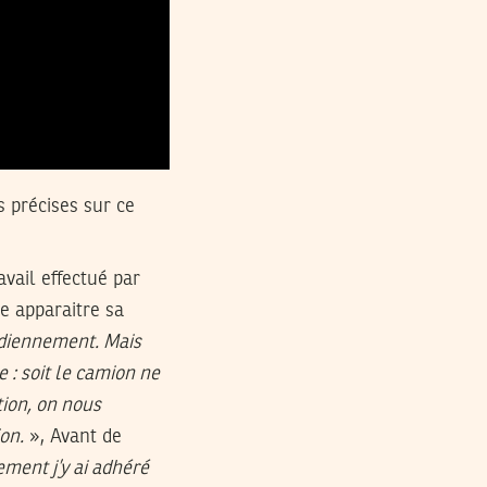
s précises sur ce
vail effectué par
e apparaitre sa
tidiennement. Mais
e : soit le camion ne
tion, on nous
on.
», Avant de
ement j’y ai adhéré