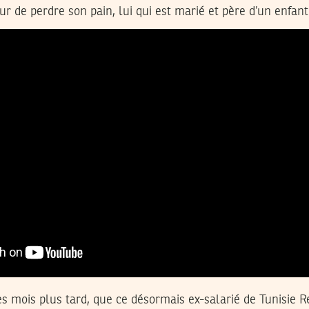
r de perdre son pain, lui qui est marié et père d’un enfant
s mois plus tard, que ce désormais ex-salarié de Tunisie 