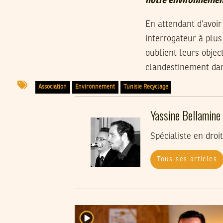
notre environnemen
En attendant d’avoir
interrogateur à plus 
oublient leurs objec
clandestinement dans
Association
Environnement
Tunisie Recyclage
Yassine Bellamine
Spécialiste en droi
Tous ses articles