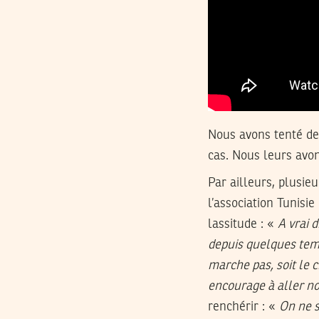
Nous avons tenté de 
cas. Nous leurs avo
Par ailleurs, plusie
l’association Tunisi
lassitude : «
A vrai 
depuis quelques temps
marche pas, soit le 
encourage à aller no
renchérir : «
On ne s