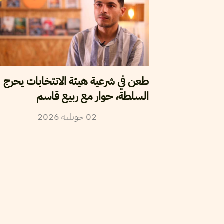
طعن في شرعية هيئة الانتخابات يحرج
السلطة، حوار مع ربيع قاسم
2026
جويلية
02