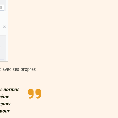
t avec ses propres
onc normal
-même
epuis
 pour