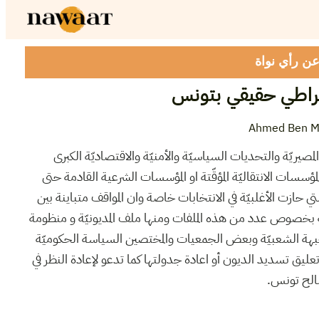
 عن رأي نواة
راطي حقيقي بتونس
Ahmed Ben M
لمصيريّة والتحديات السياسيّة والأمنيّة والاقتصاديّة الكبرى
مؤسسات الانتقاليّة المؤقّتة او المؤسسات الشرعية القادمة حتى
 حازت الأغلبيّة في الانتخابات خاصة وان المواقف متباينة بين
بخصوص عدد من هذه الملفات ومنها ملف المديونيّة و منظومة
ة الشعبيّة وبعض الجمعيات والمختصين السياسة الحكوميّة
تعليق تسديد الديون أو اعادة جدولتها كما تدعو لإعادة النظر في
صالح تونس.