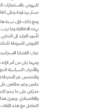
للنهوض بالاستثمارات ال
مسار برشلونة وعلى اتفاقيّة
ومع ذلك، فإن نسبة هامة 
بهذه الاتفاقيّة وما ترتب
للّجوء المتزايد الى التد
القروض المشروطة للبنك ال
غياب القضايا الاستراتيج
ومهما يكن من أمر فإنه من 
والأحزاب السياسيّة الحق
والمختصين غير المنخرطة
ملمين وغير مطلعين على ا
مدركين على ما يبدو للت
والاقتصادي. ويعزى هذا ال
التعامل مع هذه الملفات ب