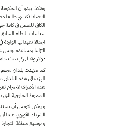
وهكذا يبدو أن الحكومة 
القضايا تكتسي طابعا مص
الكافي للتمعن في كافة جو
سياسات النظام السابق الا
اجمالا تعهداتها الواردة 
دولار وفقا لمركز بحث جا
كما تعهّدت بلدان مجموعة
المهرّبة الى هذه البلدا
هذه الأطراف لاحترام تعه
الضغوط الخارجية التي ت
و يمكن لتونس أن تستند 
الشريك الأوروبي علما أن ا
و توسيع منطقة التجارة ال