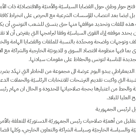
فتح حوار وطني حول القضايا السياسيّة والأمنيّة والاقتصاديّة ذات الأبعا
يّة بل ايضا بعد انتصاب المؤسسات الشرعية مع الحرص على انخراط كافة 
يّة هذه الملفات وتحديد مواقفها منها حتى يتسنى للشعب التونسي أن يك
 يحدد موقفه إزاء القوى السياسيّة وفقا لبرامجها التي يفترض أن لا 
وتوجهات واضحة ومحدّدة بالنسبة للملفات والقضايا الهامة والخيا
رى بما فيها منظومة اقتصاد السوق و المديونيّة الخارجية والشراكة مع الا
ة الجديدة المناسبة لتونس والحفاظ على مقومات سيادتها.
الديمقراطي يبدو اليوم عرضة الى مجموعة من المخاطر التي تهدّد بضرب
ينة التي واكبت تقديم الترشحات للانتخابات الرئاسيّة والحملات الدعائي
 والحط من اعتبارها بحجة صلاحياتها المحدودة و الحال ان مهام رئي
العليا للبلاد.
وكول لرئيس الجمهورية
لتقليل من أهميّة صلاحيات رئيس الجمهوريّة الدستوريّة المتعلقة بالأ
يّة والسياسة الخارجيّة وسياسة الشراكة والتعاون الخارجي، وكلها قضايا 