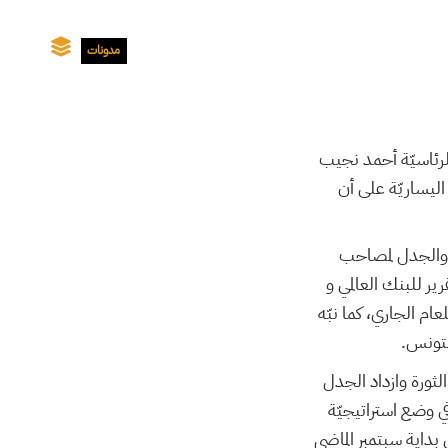
مدونات
ي للانتخابات الرئاسيّة أحمد نجيب
اليساريّة على أن
ة والجدل لمصاحب
ر للبنك العالمي و
م الجاري، كما نبّه
 لتونس.
لثورة وازداد الجدل
ي وضع استراتيجيّة
س بداية سبتمبر الماضي