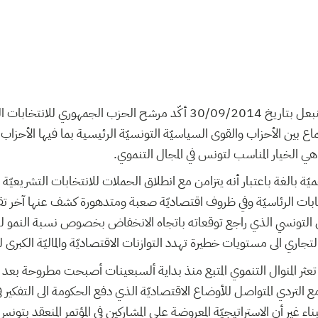
في حديث تلفزي لقناة حنبعل بتاريخ 30/09/2014 أكّد مرشح الحزب الجمهور
 بين الأحزاب والقوى السياسيّة التونسيّة الرئيسية بما فيها الأحزاب 
 الخيار المناسب لتونس في المجال التنموي.
ّة بالغة باعتبار أنه يتزامن مع انطلاق الحملات للانتخابات التشريعيّ
بات الرئاسيّة وفي ظروف اقتصاديّة صعبة ومتدهورة كشف عنها آخر تقري
ي التونسي الذي راجع توقعاته باتجاه الانخفاض بخصوص نسبة النمو للعا
لتجاري الى مستويات خطيرة تهدد التوازنات الاقتصاديّة والماليّة الكبرى
تعثر المنوال التنموي المتبع منذ بداية ألسبعينات أصبحت مطروحة بعد ا
التردي المتواصل للأوضاع الاقتصاديّة الذي دفع الحكومة الى التفكير ف
اء غير أن الاستراتيجيّة المعروضة على المشاركين في المؤتمر المنعقد بتون