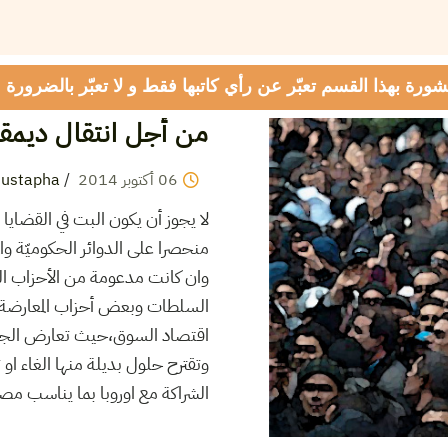
شورة بهذا القسم تعبّر عن رأي كاتبها فقط و لا تعبّر بالضرورة
من أجل انتقال ديمق
06
أكتوبر
2014
/
ustapha
لا يجوز أن يكون البت في القضايا ا
منحصرا على الدوائر الحكوميّة وال
وان كانت مدعومة من الأحزاب التي
السلطات وبعض أحزاب المعارضة 
اقتصاد السوق،حيث تعارض الجبه
وتقترح حلول بديلة منها الغاء او 
الشراكة مع اوروبا بما يناسب م