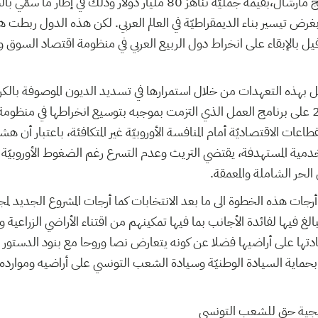
للمساعدات شبيه ببرنامج مارشال،بقيمة جمليّة تناهز 80 مليار دولار وذلك
بغرض تيسير بناء الديمقراطيّة في العالم العربي. لكن هذه الدول ربطت 
فيل بالإبقاء على انخراط دول الربيع العربي في منظومة اقتصاد السوق 
 بهذه التعهدات من خلال استمرارها في تسديد الديون الموصوفة بالكر
وتوقيعها في أفريل 2014 على برنامج العمل الذي التزمت بموجبه بتوسيع انخراطها في 
اعات الاقتصاديّة أمام المنافسة الأوروبيّة غير المتكافئة، باعتبار أن ه
خدمية المستهدفة، يقتضي التريث وعدم التسرع رغم الضغوط الأوروبيّة
ل الحر الشاملة والمعمقة.
رجات هذه الخطوة الى ما بعد الانتخابات كما أرجات المشروع الجديد لمجلة 
غ فيها لفائدة الأجانب بما فيها تمكينهم من اقتناء الأراضي الزراع
ها على أراضيها فضلا عن كونه يتعارض نصا وروحا مع بنود الدستور
 بحماية السيادة الوطنيّة وسيادة الشعب التونسي على أراضيه وموارده ا
تيجية حق للشعب التونسي