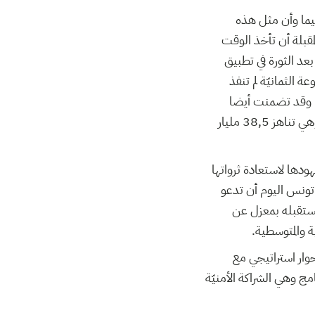
يما وأن مثل هذه
قبلة أن تأخذ الوقت
بعد الثورة في تطبيق
 الثمانيّة لم تنفذ
ما. وقد تضمنت أيضا
التزاما بمساعدة تونس على استرداد أموالها المنهوبة والمهربة الى الخارج من قبل النظام الفاسد وهي تناهز 38,5 مليار
دها لاستعادة ثرواتها
 تونس اليوم أن تدعو
مستقبله بمعزل عن
 والمتوسطية.
وار استراتيجي مع
امج وهي الشراكة الأمنيّة