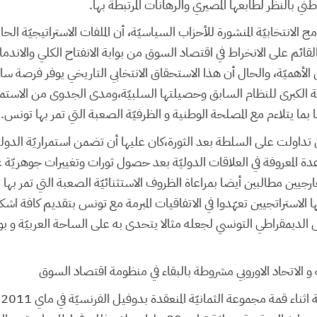
 بالنظر لطابعها المصيري والرهانات المرتبطة بها.
ج الانتخابيّة المنشورة للأحزاب السياسيّة، أن الملفات الاستراتيجيّة الح
القائم على الانخراط في اقتصاد السوق من بوابة الانفتاح الكلي والاندماج
ن الأهميّة، والحال أن هذا الاستحقاق الانتخابي التاريخي يوفر فرصة س
ّة الكبرى للنظام السابق وحصيلتها السلبيّة،ومدى الجدوى من الاستمر
ها بما يتلاءم مع المصلحة الوطنية و الظرفيّة الصعبة التي تمر بها تونس.
اولت على السلطة بعد الثورة،كان عليها أن تضمن استمراريّة الدولة و
عدة المعروفة في العلاقات الدوليّة بعد حصول ثورات وتغييرات جوهري
ارجيين مطالبين أيضا بمراعاة الظروف الاستثنائيّة الصعبة التي تمر ب
 الاستراتجيين تعهّدوا في الاتفاقيات المبرمة مع تونس بتقديم كافة اشكال
ل الديمقراطي التونسي لجعله مثالا يتحدى به على الساحة العربيّة و ب
 الاتحاد الاوروبي مشروطة بالبقاء في منظومة اقتصاد السوق
ك