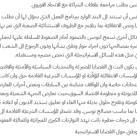
س بطلب مراجعة علاقات الشراكة مع الاتحاد الاوروبي
ونس أن تستند الى البند الوارد ببرنامج العمل الذي يخوّل لها أن تطل
ا ونص الاتفاقيّة بما يتلاءم مع الظروف الاستثنائيّة الصعبة التي تمر بها
دائل أخرى تسمح لتونس بالصمود أمام الضغوط المسلطة عليها لحملها
ضرة بمصالحها دون اجراء حوار وطني بشأنها ودون الرجوع الى الشعب 
ي مثل هذه المسائل الاستراتيجيّة التي تخص مصيره ومستقبله.
يكون البت في القضايا المصيريّة والتحديات السياسيّة والأمنيّة والاقتص
لمؤسسات الانتقاليّة المؤقّتة او المؤسسات الشرعية القادمة حتى وان ك
 الانتخابات خاصة وان المواقف متباينة بين السلطات وبعض أحزاب ال
المديونيّة و منظومة اقتصاد السوق،حيث تعارض الجبهة الشعبيّة وب
ميّة وتقترح حلول بديلة منها الغاء او تعليق تسديد الديون أو اعادة ج
وبا بما يناسب مصالح تونس. وقد تضطر المؤسسات الشرعيّة القادمة الى 
 الى درجات خطيرة باتت تهدد التوازنات الكبرى للميزانيّة وللماليّة العموم
طني حول القضايا الاستراتيجية