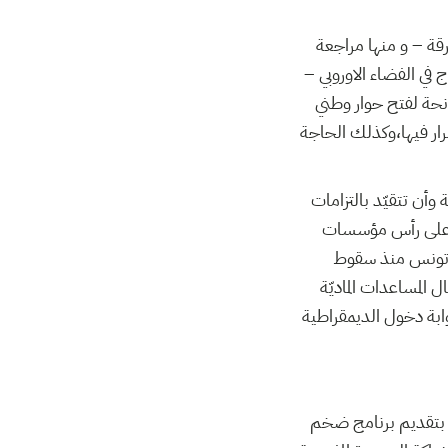
ارقة – و منها مراجعة
 في الفضاء الاوروبي –
انحة لفتح حوار وطني
ار فيها،وكذلك الحاجة
أن تتقيّد بالتزامات
ّة على رأس مؤسسات
ها تونس منذ سقوط
 المساعدات الماديّة
وابة دخول الديمقراطية
ما تعهدت الدول الغربية اثناء قمة مجموعة الثمانيّة المنعقدة بدوفيل الفرنسيّة في ماي 2011 بتقديم برنامج ضخم