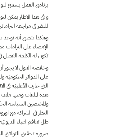
برنامج العمل يسمح لتون
و في هذا الاطار يمكن لت
للنظر في مراجعة التزاماته
وهكذا يتضح أنه توجد ب
الإمضاء على التزامات م
تكون له الكلمة الفصل ف
وخلاصة القول لا يجوز أن 
على الدوائر الحكوميّة وا
التي حازت الأغلبيّة في
هذه الملفات ومنها ملف 
والمختصين السياسة الحكو
النظر في الشراكة مع اور
ظل تفاقم اعباء المديونيّة
ضرورة تحقيق التوافق الو