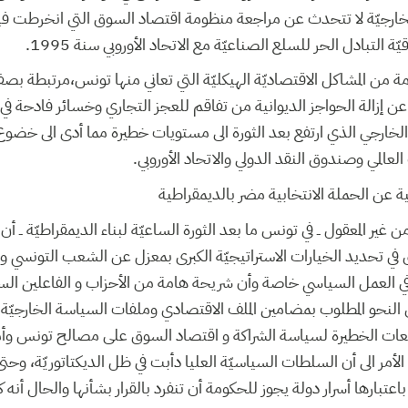
خارجيّة لا تتحدث عن مراجعة منظومة اقتصاد السوق التي انخرطت في
 التبادل الحر للسلع الصناعيّة مع الاتحاد الأوروبي سنة 1995.
من المشاكل الاقتصاديّة الهيكليّة التي تعاني منها تونس،مرتبطة بصفة
 عن إزالة الحواجز الديوانية من تفاقم للعجز التجاري وخسائر فادحة في 
اين الخارجي الذي ارتفع بعد الثورة الى مستويات خطيرة مما أدى الى خض
عالمي وصندوق النقد الدولي والاتحاد الأوروبي.
ية عن الحملة الانتخابية مضر بالديمقراطية
غير المعقول ــ في تونس ما بعد الثورة الساعيّة لبناء الديمقراطيّة ــ أ
 في تحديد الخيارات الاستراتيجيّة الكبرى بمعزل عن الشعب التونسي وا
 في العمل السياسي خاصة وأن شريحة هامة من الأحزاب و الفاعلين ال
لنحو المطلوب بمضامين الملف الاقتصادي وملفات السياسة الخارجيّة ذا
بعات الخطيرة لسياسة الشراكة و اقتصاد السوق على مصالح تونس وأم
أمر الى أن السلطات السياسيّة العليا دأبت في ظل الديكتاتوريّة، وحتى
اعتبارها أسرار دولة يجوز للحكومة أن تنفرد بالقرار بشأنها والحال أنه