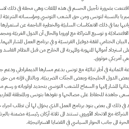
اقتنعت بضرورة تأجيل الحسم في هذه الملفات وهي محقة في ذلك لاس
يريا بالنسبة لتونس ومن حق الشعب التونسي ومؤسساته الشرعيّة الم
انبها بما في ذلك الانعكاسات السلبيّة والخطيرة الناجمة عن استمرارها 
قتصاديّة و توسيع الشراكة مع اوروبا والحال أن الدول الغربيّة ومجموعة
في البيان الختامي لقمّة دوفيل الفرنسيّة و في برنامج العمل المشار اليه
معي أمريكي موثوق.
 الثمانية في أطر ثنائيّة مع تونس بدعم مسارها الديمقراطي ودعم جهو
ن وبعض الدول الخليجيّة وبعض الجنّات الضريبيّة. وبالتالي فإنه من حق
داتها المشار إليها و السماح للشعب التونسي بتحديد اولوياته و رسم 
سعى جاهدة للحفاظ على مصالحها و نفوذها بتونس وبالمنطقة المغاربية
في ذلك الى بعض بنود برنامج العمل الذي يخوّل لها أن تطلب اجراء ح
لشراكة مع الاتحاد الأوروبي تستند الى ثلاثة أركان رئيسيّة مضمنة بالبرن
حرة الى جانب الحوار السياسي في القضايا الاستراتيجيّة.