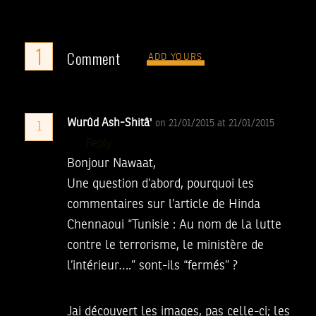
1
Comment
ADD YOURS
Wurûd Ash-Shitâ'
on 21/01/2015 at 21/01/2015
1
Reply
Bonjour Nawaat,
Une question d’abord, pourquoi les
commentaires sur l’article de Hinda
Chennaoui “Tunisie : Au nom de la lutte
contre le terrorisme, le ministère de
l’intérieur….” sont-ils “fermés” ?
Jai découvert les images, pas celle-ci; les