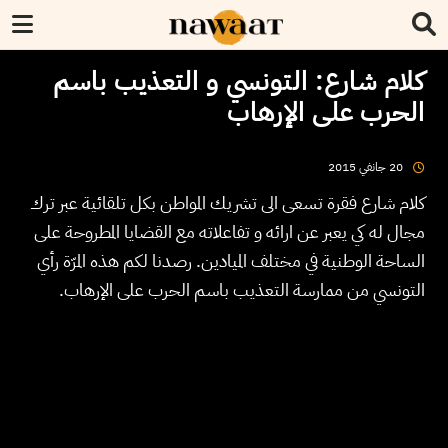
كلام شارع: التونسي و التعذيب باسم
الحرب على الإرهاب
2015
جانفي
20
كلام شارع فقرة تسعى الى تشريك المواطن بكل تلقائية عبر ترك
مجال له كي يعبر عن ارائه و تفاعلاته مع القضايا المطروحة على
الساحة الوطنية في مختلف الميادين. رصدنا لكم هذه المرّة رأي
التونسي من ممارسة التعذيب باسم الحرب على الإرهاب.