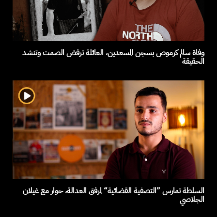
وفاة سالم كرموص بسجن المسعدين، العائلة ترفض الصمت وتنشد
الحقيقة
السلطة تمارس ”التصفية القضائية“ لمرفق العدالة، حوار مع غيلان
الجلاصي