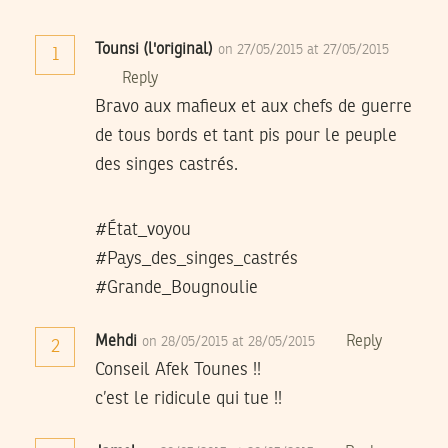
Tounsi (l'original)
on 27/05/2015 at 27/05/2015
1
Reply
Bravo aux mafieux et aux chefs de guerre
de tous bords et tant pis pour le peuple
des singes castrés.
#État_voyou
#Pays_des_singes_castrés
#Grande_Bougnoulie
Mehdi
Reply
on 28/05/2015 at 28/05/2015
2
Conseil Afek Tounes !!
c’est le ridicule qui tue !!