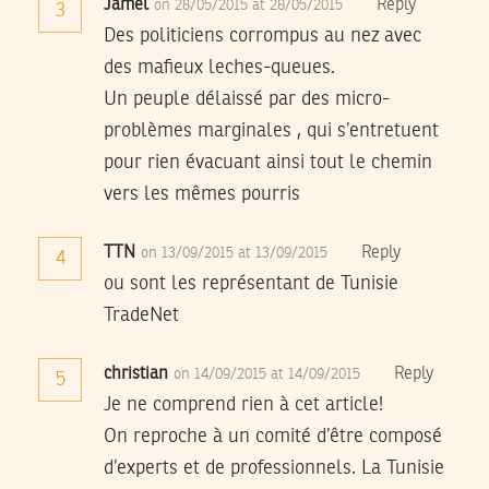
Jamel
Reply
on 28/05/2015 at 28/05/2015
3
Des politiciens corrompus au nez avec
des mafieux leches-queues.
Un peuple délaissé par des micro-
problèmes marginales , qui s’entretuent
pour rien évacuant ainsi tout le chemin
vers les mêmes pourris
TTN
Reply
on 13/09/2015 at 13/09/2015
4
ou sont les représentant de Tunisie
TradeNet
christian
Reply
on 14/09/2015 at 14/09/2015
5
Je ne comprend rien à cet article!
On reproche à un comité d’être composé
d’experts et de professionnels. La Tunisie