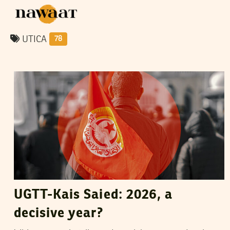
UTICA
78
MAJDI OUERFELLI
06
January
2026
UGTT-Kais Saied: 2026, a
decisive year?