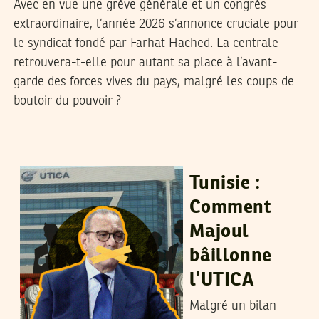
Avec en vue une grève générale et un congrès
extraordinaire, l’année 2026 s’annonce cruciale pour
le syndicat fondé par Farhat Hached. La centrale
retrouvera-t-elle pour autant sa place à l’avant-
garde des forces vives du pays, malgré les coups de
boutoir du pouvoir ?
MAJDI OUERFELLI
13
Jan
2025
Tunisie :
Comment
Majoul
bâillonne
l’UTICA
Malgré un bilan