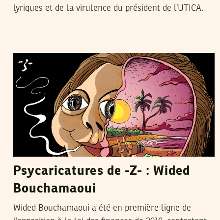
lyriques et de la virulence du président de l’UTICA.
Z
12
Dec
2017
Psycaricatures de -Z- : Wided
Bouchamaoui
Wided Bouchamaoui a été en première ligne de