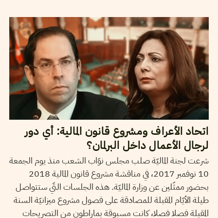
2017
نوفمبر
14
سميح الباجي عكاز
اتحاد الأعراف ومشروع قانون المالية: أي دور
لرجال الأعمال داخل البرلمان؟
شرعت لجنة الماليّة صلب مجلس نوّاب الشعب منذ يوم الجمعة
10 نوفمبر 2017، في مناقشة مشروع قانون المالية 2018
بحضور ممثّلين عن وزارة الماليّة. هذه الجلسات التّي ستتواصل
طيلة الأيّام المقبلة للمصادقة على فصول مشروع ميزانيّة السنة
المقبلة فصلا فصلا، كانت مسبوقة بماراطون من التصريحات