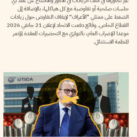
عبر تجاوزها في ملفّ الزيادات في الأجور والامتناع عن عقد أي
جلسات صلحية أو تفاوضية مع كل هياكلها، بالإضافة إلى
الضغط على ممثلي ”الأعراف“ لإيقاف التفاوض حول زيادات
القطاع الخاص. وقائع دفعت الاتحاد لإعلان 21 جانفي 2026
موعدا للإضراب العام، بالتوازي مع التحضيرات المعقدة لمؤتمر
المنظمة الاستثنائي.
2025
جانفي
06
مجدي الورفلي