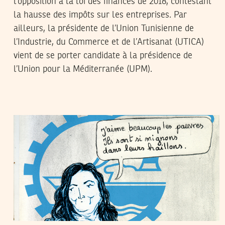
l’opposition à la loi des finances de 2018, contestant
la hausse des impôts sur les entreprises. Par
ailleurs, la présidente de l’Union Tunisienne de
l’Industrie, du Commerce et de l’Artisanat (UTICA)
vient de se porter candidate à la présidence de
l’Union pour la Méditerranée (UPM).
SADRI KHIARI
26
Oct
2017