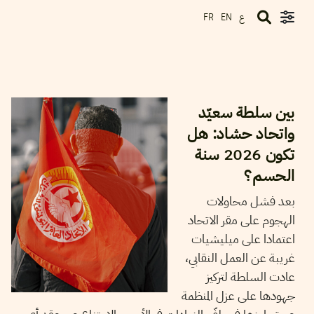
ع
FR
EN
2025
ديسمبر
12
مجدي الورفلي
بين سلطة سعيّد
واتحاد حشاد: هل
تكون 2026 سنة
الحسم؟
بعد فشل محاولات
الهجوم على مقر الاتحاد
اعتمادا على ميليشيات
غريبة عن العمل النقابي،
عادت السلطة لتركيز
جهودها على عزل المنظمة