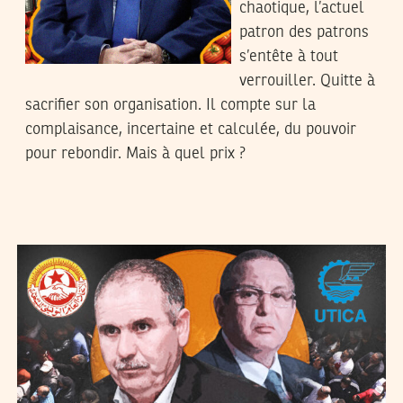
chaotique, l’actuel
patron des patrons
s’entête à tout
verrouiller. Quitte à
sacrifier son organisation. Il compte sur la
complaisance, incertaine et calculée, du pouvoir
pour rebondir. Mais à quel prix ?
2024
نوفمبر
07
مجدي الورفلي