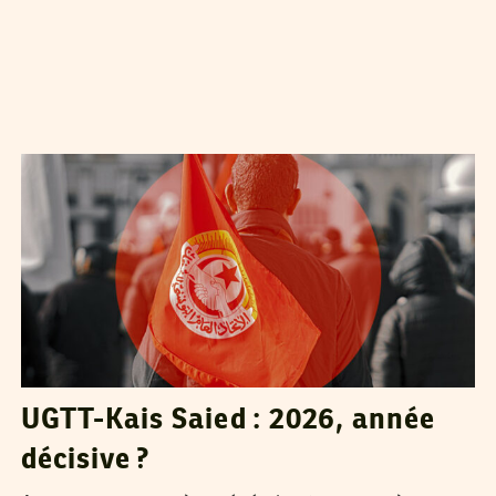
MAJDI OUERFELLI
19
Dec
2025
UGTT-Kais Saied : 2026, année
décisive ?