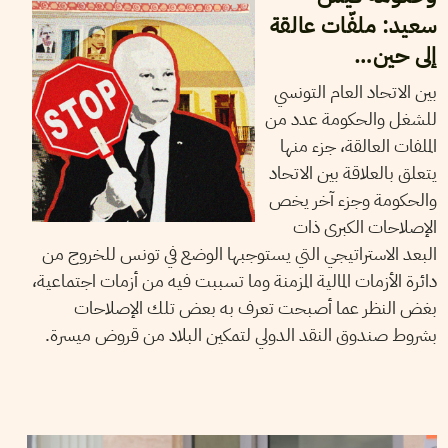
سعيد: ملفّات عالقة
إلى حين…
بين الاتحاد العام التونسي
للشغل والحكومة عدد من
الملفات العالقة، جزء منها
يتعلق بالعلاقة بين الاتحاد
والحكومة وجزء آخر يخص
الإصلاحات الكبرى ذات
البعد الاستراتيجي التي يستوجبها الوضع في تونس للخروج من
دائرة الأزمات المالية المزمنة وما تسببت فيه من أزمات اجتماعية،
بغض النظر عما أصبحت تعرف به بعض تلك الإصلاحات
بشروط صندوق النقد الدولي لتمكين البلاد من قروض ميسرة.
HAKIM FEKIH
14
Apr
2020