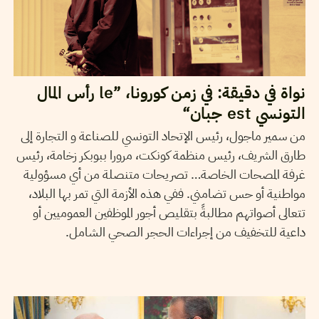
نواة في دقيقة: في زمن كورونا، ”le رأس المال
التونسي est جبان“
من سمير ماجول، رئيس الإتحاد التونسي للصناعة و التجارة إلى
طارق الشريف، رئيس منظمة كونكت، مرورا ببوبكر زخامة، رئيس
غرفة المصحات الخاصة… تصريحات متنصلة من أي مسؤولية
مواطنية أو حس تضامني. ففي هذه الأزمة التي تمر بها البلاد،
تتعالى أصواتهم مطالبةً بتقليص أجور الموظفين العموميين أو
داعية للتخفيف من إجراءات الحجر الصحي الشامل.
HATEM NAFTI
27
Mar
2018