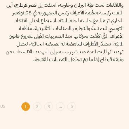
واللقاءات تحت قبّة البرلمان وخارجه، امتدّت إلى قصر قرطاج، أين
التقت رئيسة منظّمة الأعراف رئيس الجمهورية في 08 نوفمبر
الجاري تزامنا مع جلسة لجنة الماليّة للاستماع لممثلي الاتحّاد
التونسي للصناعة والتجارة والصناعات التقليدية. منظّمة
الأعراف التّي كثّفت تحرّكاتها منذ التسريبات الأولى لمشروع قانون
الماليّة، تتصدّر الأطراف المناهضة له بصيغته الحاليّة، لتصل
تهديداتها المتصاعدة منذ شهر سبتمبر إلى التهديد بالانسحاب من
وثيقة قرطاج إذا ما تمّ تجاهل التعديلات المقترحة.
OUS
1
2
3
…
5