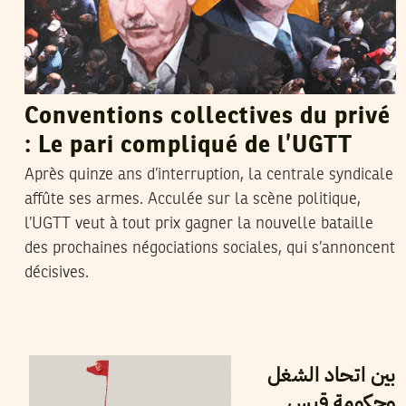
Conventions collectives du privé
: Le pari compliqué de l’UGTT
Après quinze ans d’interruption, la centrale syndicale
affûte ses armes. Acculée sur la scène politique,
l’UGTT veut à tout prix gagner la nouvelle bataille
des prochaines négociations sociales, qui s’annoncent
décisives.
2023
أكتوبر
31
مجدي الورفلي
بين اتحاد الشغل
وحكومة قيس