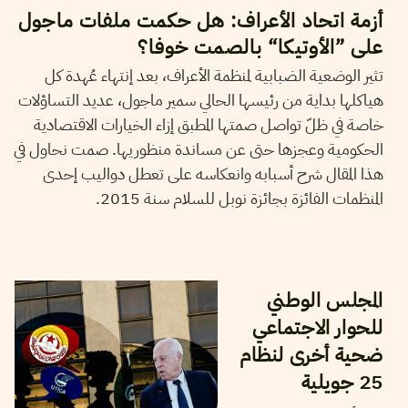
أزمة اتحاد الأعراف: هل حكمت ملفات ماجول
على ”الأوتيكا“ بالصمت خوفا؟
تثير الوضعية الضبابية لمنظمة الأعراف، بعد إنتهاء عُهدة كل
هياكلها بداية من رئيسها الحالي سمير ماجول، عديد التساؤلات
خاصة في ظلّ تواصل صمتها المطبق إزاء الخيارات الاقتصادية
الحكومية وعجزها حتى عن مساندة منظوريها. صمت نحاول في
هذا المقال شرح أسبابه وانعكاسه على تعطل دواليب إحدى
المنظمات الفائزة بجائزة نوبل للسلام سنة 2015.
2023
نوفمبر
14
مجدي الورفلي
المجلس الوطني
للحوار الاجتماعي
ضحية أخرى لنظام
25 جويلية