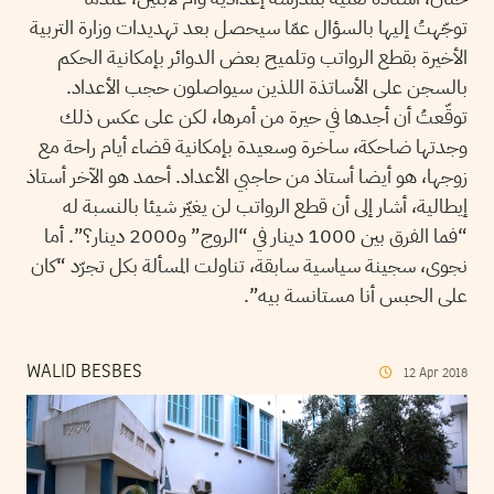
توجّهتُ إليها بالسؤال عمّا سيحصل بعد تهديدات وزارة التربية
الأخيرة بقطع الرواتب وتلميح بعض الدوائر بإمكانية الحكم
بالسجن على الأساتذة اللذين سيواصلون حجب الأعداد.
توقّعتُ أن أجدها في حيرة من أمرها، لكن على عكس ذلك
وجدتها ضاحكة، ساخرة وسعيدة بإمكانية قضاء أيام راحة مع
زوجها، هو أيضا أستاذ من حاجبي الأعداد. أحمد هو الآخر أستاذ
إيطالية، أشار إلى أن قطع الرواتب لن يغيّر شيئا بالنسبة له
“فما الفرق بين 1000 دينار في “الروج” و2000 دينار؟”. أما
نجوى، سجينة سياسية سابقة، تناولت المسألة بكل تجرّد “كان
على الحبس أنا مستانسة بيه”.
WALID BESBES
12
Apr
2018