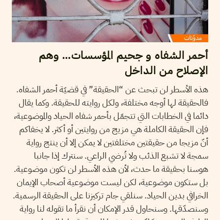
أحمر الشفاه و جحيم المؤسسات… وهم
الإصلاح من الداخل
هذه الأسطر لن تبحث عن “الحقيقة” في قضيّة أحمر الشفاه.
فالحقيقة لها أوجه مختلفة، ولكل روايته للحقيقة. وكما يقال
دائما في الخطابات التي تتجمّل بأحمر شفاه الحياد والموضوعية،
فإن الحقيقة الكاملة هي مزيج من روايتين أو أكثر. لا يخفاكم
أنّ مزيجا من حقيقتين مختلفتين لا يمكن إلا أن ينتج رواية
سمجة لا تشبع الذئب ولا تُرضي الراعي. سنترك إذا جانبا
هوسنا بحقيقة ما حدث، لأن هذه الأسطر لن تكون موضوعية.
بل ستكون موضوعية، لكن ليست موضوعية أصحاب الإيمان
الخرافي بدين الحياد. سنلقي جام تركيزنا على الحقيقة الرسمية.
وسنصدّقها. وسنحاول قدر الإمكان أن نقرأ ما تقوله لنا رواية