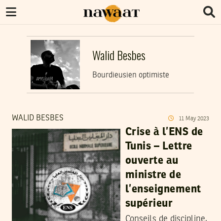
Walid Besbes
Bourdieusien optimiste
WALID BESBES
11
May
2023
Crise à l’ENS de
Tunis – Lettre
ouverte au
ministre de
l’enseignement
supérieur
Conseils de discipline,