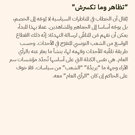
“تظاهر وما تكسرش”
يٌقال أن الخطاب في المناظرات السياسية لا يُوجّه إلى الخصم،
بل يوجّه أساسا إلى الجماهير والمشاهدين. عملا بهذا المبدأ،
يمكن أن نفهم مَن المتلقّي لرسالة التهدئة: إنّه ذلك القطاع
الواسع من الشعب التونسي المتفرّج في الأحداث. وحسب
طريقة تلقّيه للأحداث وفهمه لها، ينشأ ما يعبّر عنه بالرأي
العام. هي نفس الكتلة التي على أساسها تُحدّد مؤسّسات سبر
الآراء وجهة ما “يريدُهُ” “الشعب” من سياسات. فلا خوف
على الحاكم إن كان “الرأي العام” معه.