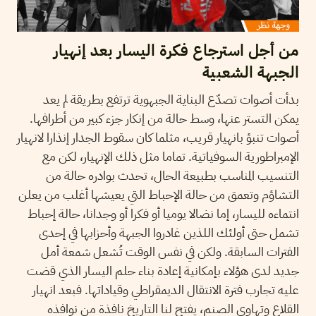
من أجل استرجاع فكرة اليسار بعد إنهيار
الجبهة الشعبية
بدأت أصوات تصدّع البناية الجبهوية ترتفع بطريقة لم يعد
يمكن التستر عنها، وسط حالة من إنكار جزء كبير من أطرافها.
أصوات تنبؤ بانهيار قريب، مثلما كان سقوط الجدار إنذارا لانهيار
الإمبراطورية السوفياتية. تماما مثل ذلك الإنهيار، لكن مع
التنسيب المناسب بطبيعة الحال، تحدث بوادره حالة من
التشاؤم وتعمق من حالة الإحباط التي يعيشها أغلب من يعلن
انتماءه لليسار، إما نضالا يوميا أو فكرا أو وجدانا، حالة إحباط
تشمل حتى أولئك اللذين غادروا الجبهة وأحزابها في إحدى
الفترات السابقة. ولكن في نفس الوقت تُشعل شمعة أمل
جديد لدى هؤلاء بإمكانية إعادة بناء حلم اليسار الذي قضت
عليه تجارب فترة الانتقال الديمقراطي وقياداتها. فبعد انهيار
القلاع وتهاوي الصنم، يفتح لنا التاريخ نافذة من نوافذه