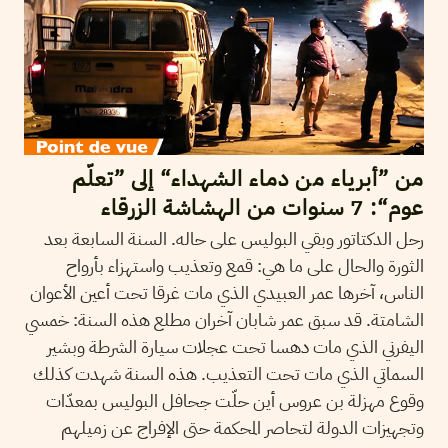
من ”أبرياء من دماء الشهداء“ إلى ”تعلّم
عوم“: 7 سنوات من الهشاشة الزرقاء
رحل الدكتاتور وبقي البوليس على حاله. السنة السابعة بعد
الثورة والحال على ما هي: قمع وتعذيب واستهزاء بأرواح
الناس، آخرها عمر العبيدي الذي مات غرقا تحت أعين الأعوان
الشامتة. قد سبق عمر شابان آخران مطلع هذه السنة: خمسي
اليفرني الذي مات دهسا تحت عجلات سيارة الشرطة وبشير
السماتي الذي مات تحت التعذيب. هذه السنة شهدت كذلك
وقوع مهزلة بن عروس أين حلّت جحافل البوليس بمعدّات
وتجهيزات الدولة لتحاصر المحكمة حتى الإفراج عن زميلهم