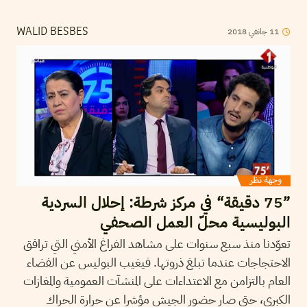
2018
جانفي
11
WALID BESBES
”75 دقيقة“ في مركز شرطة: إحلال السردية
البوليسية محلّ العمل الصحفي
تعوّدنا منذ سبع سنوات على مشاهد الفراغ الأمني التي ترافق
الاحتجاجات عندما تبلغ ذروتها. فيغيب البوليس عن الفضاء
العام بالتزامن مع الاعتداءات على المنشآت العمومية والمغازات
الكبرى، حتى صار حضور الجيش مؤشرا عن حرارة الحراك