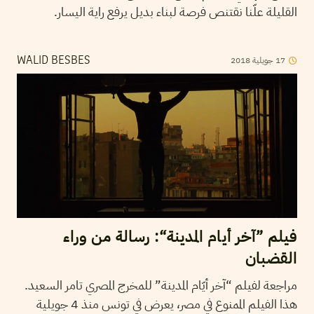
القليلة علّنا نقتنص فرصة لبناء بديل يرفع راية اليسار.
2018
جويلية
17
WALID BESBES
فيلم ”آخر أيام المدينة“: رسالة من وراء
القضبان
مراجعة لفيلم “آخر أيّام المدينة” للمخرج المصري تامر السعيد.
هذا الفيلم الممنوع في مصر، يعرض في تونس منذ 4 جويلية