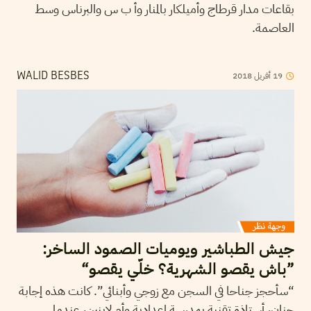
بقاعات مدار قرطاج وأميلكار بالمنار وأ ب س والبرناس وسط
العاصمة.
2018
أفريل
19
WALID BESBES
جيش الطباشير ويوميات الصمود الساخر:
”باش يقصو الشهرية؟ خلّي يقصو“
“سأحجز جناحا في السجن مع زوجي وأبنائي”. كانت هذه إجابة
حنان، أستاذة تقنية بمدرسة إعدادية وأم لابنين، عندما