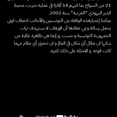
21 من السواح بما فيهم 14 ألمانيّا في عملية ضربت محيط
الدير اليهودي “الغريبة” سنة 2002.
يمكننا إعتبارهذه الوقفة بين التونسيين والأجانب كخطاب كوني
يحمل رسالة وعي مفادها أن الإرهاب لا يستهدف تراب
الجمهورية التونسية و حسب ٫و إنما هي ظاهرة عالمية من
شانها ان تطال أي مكان في العالم و ان تخترق أي نظام مهما
كانت قوته. و الامثلة على ذلك كثيرة.