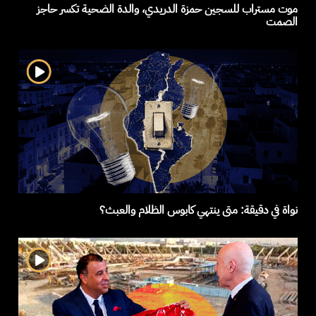
موت مستراب للسجين حمزة الدريدي، والدة الضحية تكسر حاجز
الصمت
نواة في دقيقة: متى ينتهي كابوس الظلام والعبث؟