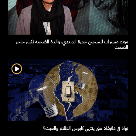
موت مستراب للسجين حمزة الدريدي، والدة الضحية تكسر حاجز
الصمت
نواة في دقيقة: متى ينتهي كابوس الظلام والعبث؟