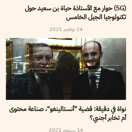
(5G) حوار مع الأستاذة حياة بن سعيد حول
تكنولوجيا الجيل الخامس
2021
نوفمبر
24
نواة في دقيقة: قضية ”أنستالينغو“، صناعة محتوى
أم تخابر أجنبي؟
2021
سبتمبر
16