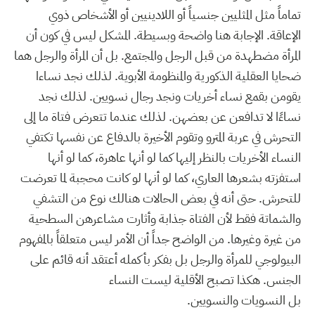
تماماً مثل المثليين جنسياً أو اللادينيين أو الأشخاص ذوي
الإعاقة. الإجابة هنا واضحة وبسيطة. المشكل ليس في كون أن
المرأة مضطهدة من قبل الرجل والمجتمع. بل أن المرأة والرجل هما
ضحايا العقلية الذكورية والمنظومة الأبوية. لذلك نجد نساءا
يقومن بقمع نساء أخريات ونجد رجال نسويين. لذلك نجد
نساءًا لا تدافعن عن بعضهن. لذلك عندما تتعرض فتاة ما إلى
التحرش في عربة المترو وتقوم الأخيرة بالدفاع عن نفسها تكتفي
النساء الأخريات بالنظر إليها كما لو أنها عاهرة، كما لو أنها
استفزته بشعرها العاري، كما لو أنها لو كانت محجبة لما تعرضت
للتحرش. حتى أنه في بعض الحالات هنالك نوع من التشفي
والشماتة فقط لأن الفتاة جذابة وأثارت مشاعرهن السطحية
من غيرة وغيرها. من الواضح جداً أن الأمر ليس متعلقاً بالمفهوم
البيولوجي للمرأة والرجل بل بفكر بأكمله أعتقد أنه قائم على
الجنس. هكذا تصبح الأقلية ليست النساء
بل النسويات والنسويين.