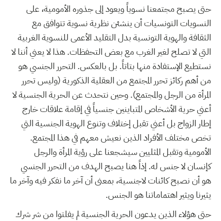
حتى يصبح مجتمعنا نسوياً ويعود إلى جذوره الأمومية، على
النسويات التونسيات أن ينشئن نظرية نسوية تتوافق مع
الثقافة والهوية التونسية بدل التقليد الأعمى للنسوية الغربية
التي لا تصلح لغير الغرب مع بعض التحفظات. هذا لا يعني أننا لا
نستطيع الإستفادة منها بتاتاً. بل بالعكس. التحرر الجنسي هو
من أهم ركائز تحرر المجتمع من العقلية الذكورية (وليس تحرر
المرأة من الرجل والمجتمع). وحين نتحدث عن الحرية الجنسية لا
أعني حرية الأشخاص المتباينين جنسياً في إقامة علاقات خارج
إطار الزواج بل أعني تقبل إختلاف وتنوع الهوية الجنسية التي
تخص مختلف الأفراد الذين نعيش معهم في هذا المجتمع.
الأمومية وتقبل المثليين سيشجعنا على رؤية المرأة والرجل
كإنسان لا جنس له. إذاً هنا يصبح الهدف من التحرر الجنسي
هو أن نصبح كائنات لاجنسية، بمعنى أن آخر ما نفكر فيه وآخر ما
يثيرنا ويثير اهتماماتنا هو الجنس.
حتى هؤلاء الذين يدعون الحرية الجنسية لم يفلتوا من شر شرك