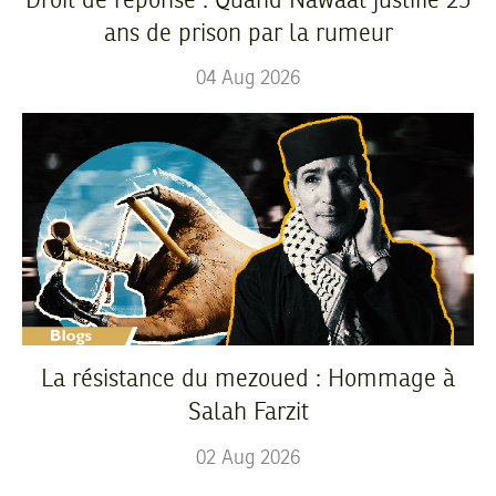
Droit de réponse : Quand Nawaat justifie 25
ans de prison par la rumeur
04
Aug
2026
La résistance du mezoued : Hommage à
Salah Farzit
02
Aug
2026