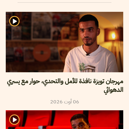
مهرجان تويزة نافذة للأمل والتحدي، حوار مع يسري
الدهواثي
2026
أوت
06