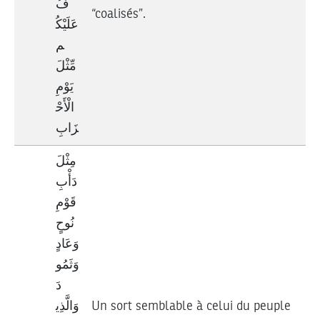
فُ
“coalisés”.
عَلَيْكُ
م
مِّثْلَ
يَوْمِ
الْأَحْ
زَابِ
مِثْلَ
دَأْبِ
قَوْمِ
نُوحٍ
وَعَادٍ
وَثَمُو
دَ
وَالَّذِي
Un sort semblable à celui du peuple