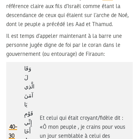
référence claire aux fils d’Israël comme étant la
descendance de ceux qui étaient sur l’arche de Noé,
dont le peuple a précédé les Aad et Thamud.
Il est temps d’appeler maintenant à la barre une
personne jugée digne de foi par le coran dans le
gouvernement (ou entourage) de Firaoun:
وَقَا
لَ
الَّذِي
آمَنَ
يَا
قَوْمِ
Et celui qui était croyant/fidèle dit :
إِنِّي
40-
«Ô mon peuple , je crains pour vous
أَخَا
30
un jour semblable à celui des