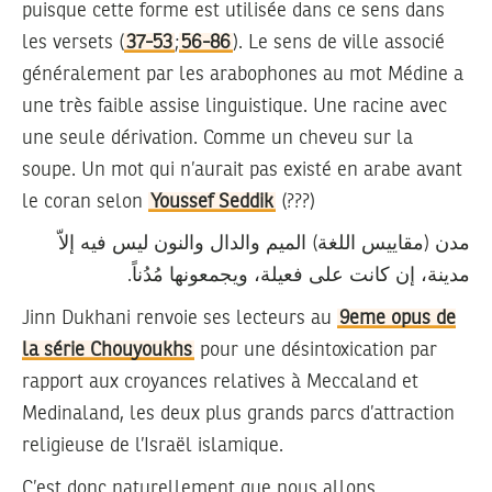
puisque cette forme est utilisée dans ce sens dans
les versets (
37-53
;
56-86
). Le sens de ville associé
généralement par les arabophones au mot Médine a
une très faible assise linguistique. Une racine avec
une seule dérivation. Comme un cheveu sur la
soupe. Un mot qui n’aurait pas existé en arabe avant
le coran selon
Youssef Seddik
(???)
مدن
(مقاييس اللغة) الميم والدال والنون ليس فيه إلاّ
مدينة، إن كانت على فعيلة، ويجمعونها مُدُناً.
Jinn Dukhani renvoie ses lecteurs au
9eme opus de
la série Chouyoukhs
pour une désintoxication par
rapport aux croyances relatives à Meccaland et
Medinaland, les deux plus grands parcs d’attraction
religieuse de l’Israël islamique.
C’est donc naturellement que nous allons