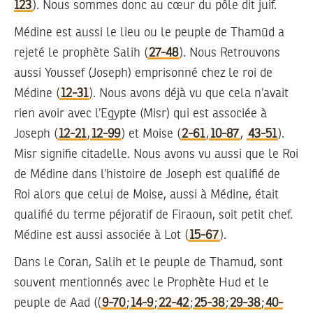
123
). Nous sommes donc au cœur du pôle dit juif.
Médine est aussi le lieu ou le peuple de Thamūd a
rejeté le prophète Salih (
27-48
). Nous Retrouvons
aussi Youssef (Joseph) emprisonné chez le roi de
Médine (
12-31
). Nous avons déjà vu que cela n’avait
rien avoir avec l’Egypte (Misr) qui est associée à
Joseph (
12-21
,
12-99
) et Moise (
2-61
,
10-87
,
43-51
).
Misr signifie citadelle. Nous avons vu aussi que le Roi
de Médine dans l’histoire de Joseph est qualifié de
Roi alors que celui de Moise, aussi à Médine, était
qualifié du terme péjoratif de Firaoun, soit petit chef.
Médine est aussi associée à Lot (
15-67
).
Dans le Coran, Salih et le peuple de Thamud, sont
souvent mentionnés avec le Prophète Hud et le
peuple de Aad ((
9-70
;
14-9
;
22-42
;
25-38
;
29-38
;
40-