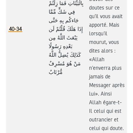
بِالْبَيِّنَاتِ فَمَا زِلْتُمْ
doutes sur ce
فِي شَكٍّ مِّمَّا
qu’il vous avait
جَاءكُم بِهِ حَتَّى
apporté. Mais
40-34
إِذَا هَلَكَ قُلْتُمْ لَن
lorsqu’il
يَبْعَثَ اللَّهُ مِن
mourut, vous
بَعْدِهِ رَسُولًا
dites alors :
كَذَلِكَ يُضِلُّ اللَّهُ
«Allah
مَنْ هُوَ مُسْرِفٌ
n’enverra plus
مُّرْتَابٌ
jamais de
Messager après
lui». Ainsi
Allah égare-t-
Il celui qui est
outrancier et
celui qui doute.