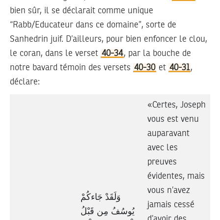
bien sûr, il se déclarait comme unique
“Rabb/Educateur dans ce domaine”, sorte de
Sanhedrin juif. D’ailleurs, pour bien enfoncer le clou,
le coran, dans le verset
40-34
, par la bouche de
notre bavard témoin des versets
40-30
et
40-31
,
déclare:
«Certes, Joseph
vous est venu
auparavant
avec les
preuves
évidentes, mais
vous n’avez
وَلَقَدْ جَاءكُمْ
jamais cessé
يُوسُفُ مِن قَبْلُ
d’avoir des